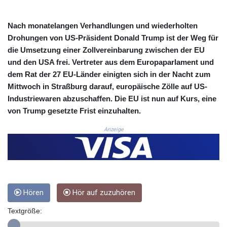
CRC 525.197761
CUC 1.152379
Nach monatelangen Verhandlungen und wiederholten
CUP 30.538041
Drohungen von US-Präsident Donald Trump ist der Weg für
CVE 110.303663
die Umsetzung einer Zollvereinbarung zwischen der EU
CZK 24.256194
und den USA frei. Vertreter aus dem Europaparlament und
DJF 205.597417
dem Rat der 27 EU-Länder einigten sich in der Nacht zum
DKK 7.475499
Mittwoch in Straßburg darauf, europäische Zölle auf US-
DOP 67.275332
DZD 153.346558
Industriewaren abzuschaffen. Die EU ist nun auf Kurs, eine
EGP 57.370946
von Trump gesetzte Frist einzuhalten.
ERN 17.285684
Anzeige
ETB 186.347968
FJD 2.551309
FKP 0.856496
GBP 0.85733
GEL 3.013436
GGP 0.856496
Hören
Hör auf zuzuhören
GHS 13.570757
GIP 0.856496
Textgröße:
GMD 85.276242