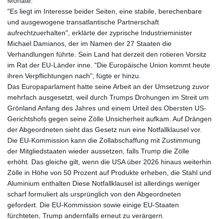
Monate.
JMD 183.008911
"Es liegt im Interesse beider Seiten, eine stabile, berechenbare
JOD 0.81702
und ausgewogene transatlantische Partnerschaft
JPY 182.503455
aufrechtzuerhalten", erklärte der zyprische Industrieminister
KES 149.119782
Michael Damianos, der im Namen der 27 Staaten die
KGS 100.775889
Verhandlungen führte. Sein Land hat derzeit den rotieren Vorsitz
KHR
im Rat der EU-Länder inne. "Die Europäische Union kommt heute
4683.930475
ihren Verpflichtungen nach", fügte er hinzu.
KMF 492.065825
Das Europaparlament hatte seine Arbeit an der Umsetzung zuvor
KRW
mehrfach ausgesetzt, weil durch Trumps Drohungen im Streit um
1633.531568
Grönland Anfang des Jahres und einem Urteil des Obersten US-
KWD 0.356065
Gerichtshofs gegen seine Zölle Unsicherheit aufkam. Auf Drängen
KYD 0.962162
der Abgeordneten sieht das Gesetz nun eine Notfallklausel vor.
KZT 541.02372
Die EU-Kommission kann die Zollabschaffung mit Zustimmung
LAK
der Mitgliedstaaten wieder aussetzen, falls Trump die Zölle
26086.822873
erhöht. Das gleiche gilt, wenn die USA über 2026 hinaus weiterhin
LBP
Zölle in Höhe von 50 Prozent auf Produkte erheben, die Stahl und
103388.630514
Aluminium enthalten Diese Notfallklausel ist allerdings weniger
LKR 387.81603
scharf formuliert als ursprünglich von den Abgeordneten
LRD 208.397567
gefordert. Die EU-Kommission sowie einige EU-Staaten
LSL 18.831591
fürchteten, Trump andernfalls erneut zu verärgern.
LTL 3.402675