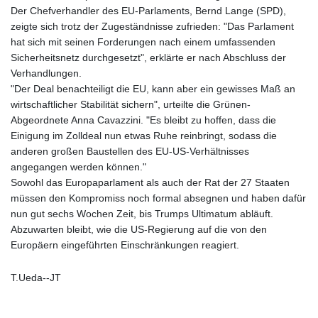
Der Chefverhandler des EU-Parlaments, Bernd Lange (SPD),
LVL 0.697063
zeigte sich trotz der Zugeständnisse zufrieden: "Das Parlament
LYD 7.359771
hat sich mit seinen Forderungen nach einem umfassenden
MAD 10.772009
Sicherheitsnetz durchgesetzt", erklärte er nach Abschluss der
MDL 20.088564
Verhandlungen.
MGA
"Der Deal benachteiligt die EU, kann aber ein gewisses Maß an
4963.869122
wirtschaftlicher Stabilität sichern", urteilte die Grünen-
MKD 61.548176
Abgeordnete Anna Cavazzini. "Es bleibt zu hoffen, dass die
MMK
Einigung im Zolldeal nun etwas Ruhe reinbringt, sodass die
2419.480296
anderen großen Baustellen des EU-US-Verhältnisses
MNT
angegangen werden können."
4144.000792
Sowohl das Europaparlament als auch der Rat der 27 Staaten
MOP 9.328972
müssen den Kompromiss noch formal absegnen und haben dafür
MRU 46.285429
nun gut sechs Wochen Zeit, bis Trumps Ultimatum abläuft.
MUR 54.242586
Abzuwarten bleibt, wie die US-Regierung auf die von den
MVR 17.815708
Europäern eingeführten Einschränkungen reagiert.
MWK
2001.953827
MXN 19.792091
T.Ueda--JT
MYR 4.714415
MZN 73.639049