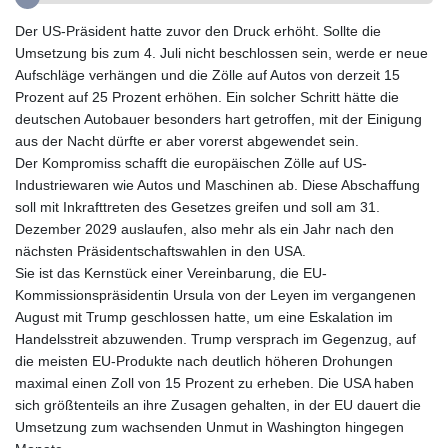
GNF
Der US-Präsident hatte zuvor den Druck erhöht. Sollte die
10139.201975
Umsetzung bis zum 4. Juli nicht beschlossen sein, werde er neue
GTQ 8.809317
Aufschläge verhängen und die Zölle auf Autos von derzeit 15
GYD 241.539903
Prozent auf 25 Prozent erhöhen. Ein solcher Schritt hätte die
HKD 9.040442
deutschen Autobauer besonders hart getroffen, mit der Einigung
HNL 30.944652
aus der Nacht dürfte er aber vorerst abgewendet sein.
HRK 7.534482
Der Kompromiss schafft die europäischen Zölle auf US-
HTG 150.95029
Industriewaren wie Autos und Maschinen ab. Diese Abschaffung
HUF 366.519917
soll mit Inkrafttreten des Gesetzes greifen und soll am 31.
IDR
Dezember 2029 auslaufen, also mehr als ein Jahr nach den
20604.535143
nächsten Präsidentschaftswahlen in den USA.
ILS 3.465739
Sie ist das Kernstück einer Vereinbarung, die EU-
IMP 0.856496
Kommissionspräsidentin Ursula von der Leyen im vergangenen
INR 109.762882
August mit Trump geschlossen hatte, um eine Eskalation im
IQD
Handelsstreit abzuwenden. Trump versprach im Gegenzug, auf
1512.462949
die meisten EU-Produkte nach deutlich höheren Drohungen
IRR
maximal einen Zoll von 15 Prozent zu erheben. Die USA haben
1584348.162378
sich größtenteils an ihre Zusagen gehalten, in der EU dauert die
ISK 142.411184
Umsetzung zum wachsenden Unmut in Washington hingegen
JEP 0.856496