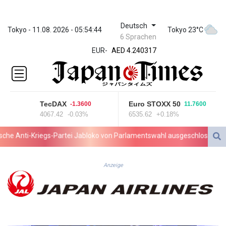
Deutsch
ZWL 371.739428
Tokyo - 11.08. 2026 - 05:54:44
Tokyo 23°C
6 Sprachen
AED 4.240317
EUR
-
AED 4.240317
AFN 75.613798
ALL 93.083621
AMD
422.304338
TecDAX
Euro STOXX 50
-1.3600
11.7600
AOA
4067.42
-0.03%
6535.62
+0.18%
1058.65099
ARS
 Anti-Kriegs-Partei Jabloko von Parlamentswahl ausgeschlossen
T
1729.863941
AUD 1.63662
AWG 2.078049
Anzeige
AZN 1.966429
BAM 1.954423
BBD 2.325762
BDT 142.67949
BHD 0.435489