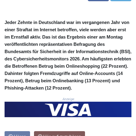
COP
3623.690519
CRC 524.22617
Jeder Zehnte in Deutschland war im vergangenen Jahr von
CUC 1.154472
einer Straftat im Internet betroffen, viele werden aber erst
CUP 30.593501
im Ernstfall aktiv. Das ist das Ergebnis einer am Montag
CVE 110.187856
veröffentlichten repräsentativen Befragung des
CZK 24.259377
Bundesamts für Sicherheit in der Informationstechnik (BSI),
DJF 205.172641
des Cybersicherheitsmonitors 2026. Am häufigsten erlebten
DKK 7.476145
DOP 67.321992
die Betroffenen Betrug beim Onlineshopping (22 Prozent).
DZD 153.279508
Dahinter folgten Fremdzugriffe auf Online-Accounts (14
EGP 57.585512
Prozent), Betrug beim Onlinebanking (13 Prozent) und
ERN 17.317076
Phishing-Attacken (12 Prozent).
ETB 186.715352
FJD 2.553114
Anzeige
FKP 0.856331
GBP 0.854713
GEL 3.013068
GGP 0.856331
GHS 13.556568