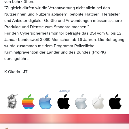
ISK 142.20827
von Lehrkräften.
JEP 0.856331
"Zugleich dürfen wir die Verantwortung nicht allein bei den
JMD 183.379231
Nutzerinnen und Nutzern abladen", betonte Plattner. "Hersteller
JOD 0.818459
und Anbieter digitaler Geräte und Anwendungen müssen sichere
JPY 183.716281
Produkte und Dienste zum Standard machen."
KES 149.365809
Für den Cybersicherheitsmonitor befragte das BSI vom 6. bis 12.
KGS 100.958668
Januar bundesweit 3.060 Menschen ab 16 Jahren. Die Befragung
KHR 4681.70199
wurde zusammen mit dem Programm Polizeiliche
KMF 491.805569
Kriminalprävention der Länder und des Bundes (ProPK)
KRW
durchgeführt.
1637.335322
KWD 0.356743
K.Okada--JT
KYD 0.962318
KZT 538.348431
LAK
Anzeige
26078.516124
LBP
103405.556276
LKR 387.005699
LRD 208.423177
LSL 18.684038