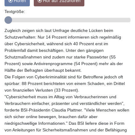
Hören
Hör auf zuzuhören
GIP 0.856331
GMD 84.856485
Textgröße:
GNF
10140.856305
GTQ 8.81087
Zugleich zeigen sich laut Umfrage deutliche Lücken beim
GYD 241.831737
Schutzverhalten: Nur 14 Prozent informieren sich regelmäßig
HKD 9.057432
über Cybersicherheit, während sich 40 Prozent erst im
HNL 30.951928
Problemfall damit beschäftigen. Unter den gängigen
HRK 7.535817
Schutzmaßnahmen sind zudem nur starke Passwörter (55
HTG 150.98364
Prozent) sowie Antivirenprogramme (54 Prozent) mehr als der
HUF 364.606998
Hälfte der Befragten überhaupt bekannt.
IDR
Die Folgen von Cyberkriminalität sind für Betroffene jedoch oft
20526.507465
spürbar: 88 Prozent berichteten von einem Schaden, ein Drittel
ILS 3.461279
von finanziellen Verlusten (33 Prozent).
IMP 0.856331
"Cybersicherheit muss im Alltag von Verbraucherinnen und
INR 110.133259
Verbrauchern einfacher, präsenter und verständlicher werden",
IQD
forderte BSI-Präsidentin Claudia Plattner. "Viele Menschen wollen
1512.727812
sich sicher online bewegen, brauchen dafür aber
IRR
niedrigschwellige Informationen." Das BSI liefere diese in Form
1587081.157342
von Anleitungen für Sicherheitsmaßnahmen und der Befähigung