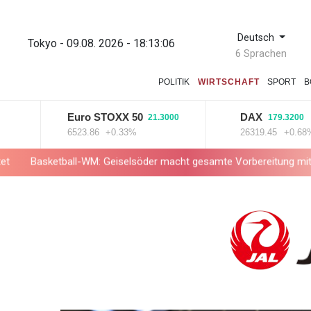
Deutsch
Tokyo - 09.08. 2026 - 18:13:07
6 Sprachen
POLITIK
WIRTSCHAFT
SPORT
B
Euro STOXX 50
DAX
21.3000
179.3200
6523.86
+0.33%
26319.45
+0.68%
ball-WM: Geiselsöder macht gesamte Vorbereitung mit
Taifun "