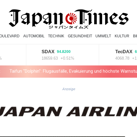
OULEVARD
AUTOMOBIL
TECHNIK
GESUNDHEIT
UMWELT
KULTUR
B
SDAX
TecDAX
94.8200
67.790
18659.63
+0.51%
4068.78
+1.67%
Dolphin": Flugausfälle, Evakuierung und höchste Warnstufe in China
Anzeige