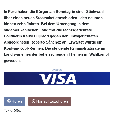
COP
3676.909617
In Peru haben die Bürger am Sonntag in einer Stichwahl
CRC 523.732451
über einen neuen Staatschef entschieden - den neunten
CUC 1.155534
binnen zehn Jahren. Bei dem Urnengang in dem
CUP 30.621655
südamerikanischen Land trat die rechtsgerichtete
CVE 110.582239
Politikerin Keiko Fujimori gegen den linksgerichteten
CZK 24.19053
Abgeordneten Roberto Sánchez an. Erwartet wurde ein
DJF 205.360973
Kopf-an-Kopf-Rennen. Die steigende Kriminalitätsrate im
DKK 7.475959
Land war eines der beherrschenden Themen im Wahlkampf
DOP 67.310099
gewesen.
DZD 153.620497
EGP 57.544214
Anzeige
ERN 17.333012
ETB 184.827242
FJD 2.554311
FKP 0.85882
GBP 0.858273
GEL 3.021745
Hören
Hör auf zuzuhören
GGP 0.85882
Textgröße:
GHS 13.548654