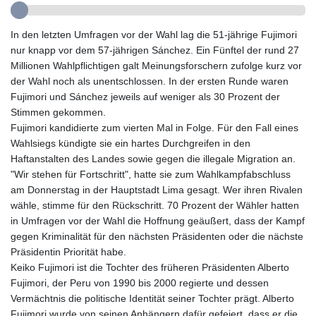
GIP 0.85882
GMD 84.92773
In den letzten Umfragen vor der Wahl lag die 51-jährige Fujimori
GNF
nur knapp vor dem 57-jährigen Sánchez. Ein Fünftel der rund 27
10148.480495
Millionen Wahlpflichtigen galt Meinungsforschern zufolge kurz vor
GTQ 8.809274
der Wahl noch als unentschlossen. In der ersten Runde waren
GYD 241.590075
Fujimori und Sánchez jeweils auf weniger als 30 Prozent der
HKD 9.063634
Stimmen gekommen.
HNL 31.037372
Fujimori kandidierte zum vierten Mal in Folge. Für den Fall eines
HRK 7.535927
Wahlsiegs kündigte sie ein hartes Durchgreifen in den
HTG 151.004686
Haftanstalten des Landes sowie gegen die illegale Migration an.
HUF 361.716561
"Wir stehen für Fortschritt", hatte sie zum Wahlkampfabschluss
IDR
am Donnerstag in der Hauptstadt Lima gesagt. Wer ihren Rivalen
20669.039071
wähle, stimme für den Rückschritt. 70 Prozent der Wähler hatten
ILS 3.470936
in Umfragen vor der Wahl die Hoffnung geäußert, dass der Kampf
IMP 0.85882
gegen Kriminalität für den nächsten Präsidenten oder die nächste
INR 109.868418
Präsidentin Priorität habe.
IQD
Keiko Fujimori ist die Tochter des früheren Präsidenten Alberto
1514.327484
Fujimori, der Peru von 1990 bis 2000 regierte und dessen
IRR
Vermächtnis die politische Identität seiner Tochter prägt. Alberto
1588628.329042
Fujimori wurde von seinen Anhängern dafür gefeiert, dass er die