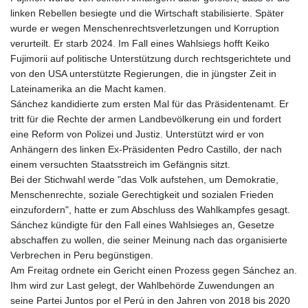
ISK 141.829705
linken Rebellen besiegte und die Wirtschaft stabilisierte. Später
JEP 0.85882
wurde er wegen Menschenrechtsverletzungen und Korruption
JMD 183.531544
verurteilt. Er starb 2024. Im Fall eines Wahlsiegs hofft Keiko
JOD 0.819316
Fujimorii auf politische Unterstützung durch rechtsgerichtete und
JPY 182.269373
von den USA unterstützte Regierungen, die in jüngster Zeit in
KES 149.514917
Lateinamerika an die Macht kamen.
KGS 101.051106
Sánchez kandidierte zum ersten Mal für das Präsidentenamt. Er
KHR
tritt für die Rechte der armen Landbevölkerung ein und fordert
4682.834137
eine Reform von Polizei und Justiz. Unterstützt wird er von
KMF 493.413562
Anhängern des linken Ex-Präsidenten Pedro Castillo, der nach
KRW
einem versuchten Staatsstreich im Gefängnis sitzt.
1643.262353
Bei der Stichwahl werde "das Volk aufstehen, um Demokratie,
KWD 0.357314
Menschenrechte, soziale Gerechtigkeit und sozialen Frieden
KYD 0.962491
einzufordern", hatte er zum Abschluss des Wahlkampfes gesagt.
KZT 541.96516
Sánchez kündigte für den Fall eines Wahlsieges an, Gesetze
LAK
abschaffen zu wollen, die seiner Meinung nach das organisierte
26120.848953
Verbrechen in Peru begünstigen.
LBP
Am Freitag ordnete ein Gericht einen Prozess gegen Sánchez an.
103478.082403
Ihm wird zur Last gelegt, der Wahlbehörde Zuwendungen an
LKR 387.560012
seine Partei Juntos por el Perú in den Jahren von 2018 bis 2020
LRD 209.441022