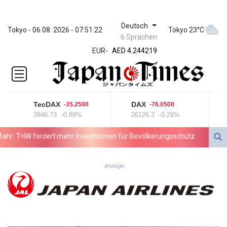
Deutsch
ZWL 372.08152
Tokyo - 06.08. 2026 - 07:51:22
Tokyo 23°C
6 Sprachen
AED 4.244219
EUR
-
AED 4.244219
AFN 76.265188
ALL 93.244792
AMD
423.087628
TecDAX
DAX
Go
-35.2500
-76.0500
AOA
3946.73
-0.89%
26126.3
-0.29%
43
1060.780519
ARS
THW fordert mehr Investitionen für Bevölkerungsschutz
Unbekannt
1728.896998
AUD 1.637965
AWG 2.08285
Anzeige
AZN 1.966679
BAM 1.957416
BBD 2.326121
BDT 142.958042
BHD 0.435755