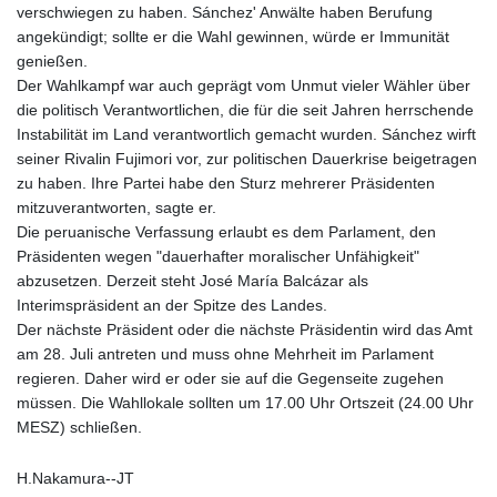
verschwiegen zu haben. Sánchez' Anwälte haben Berufung
LSL 18.846883
angekündigt; sollte er die Wahl gewinnen, würde er Immunität
LTL 3.411992
genießen.
LVL 0.698971
Der Wahlkampf war auch geprägt vom Unmut vieler Wähler über
LYD 7.354989
die politisch Verantwortlichen, die für die seit Jahren herrschende
MAD 10.762356
Instabilität im Land verantwortlich gemacht wurden. Sánchez wirft
MDL 20.066482
seiner Rivalin Fujimori vor, zur politischen Dauerkrise beigetragen
MGA
zu haben. Ihre Partei habe den Sturz mehrerer Präsidenten
4971.689885
mitzuverantworten, sagte er.
MKD 61.580848
Die peruanische Verfassung erlaubt es dem Parlament, den
MMK
Präsidenten wegen "dauerhafter moralischer Unfähigkeit"
2425.815515
abzusetzen. Derzeit steht José María Balcázar als
MNT
Interimspräsident an der Spitze des Landes.
4157.840286
Der nächste Präsident oder die nächste Präsidentin wird das Amt
MOP 9.330564
am 28. Juli antreten und muss ohne Mehrheit im Parlament
MRU 46.313079
regieren. Daher wird er oder sie auf die Gegenseite zugehen
MUR 54.275184
müssen. Die Wahllokale sollten um 17.00 Uhr Ortszeit (24.00 Uhr
MVR 17.852777
MESZ) schließen.
MWK
2007.163293
H.Nakamura--JT
MXN 19.914358