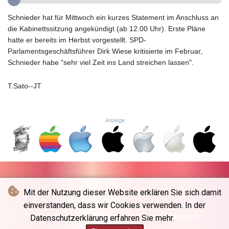
GMD 84.980421
GNF
Schnieder hat für Mittwoch ein kurzes Statement im Anschluss an
10123.874202
die Kabinettssitzung angekündigt (ab 12.00 Uhr). Erste Pläne
GTQ 8.794891
hatte er bereits im Herbst vorgestellt. SPD-
GYD 241.157003
Parlamentsgeschäftsführer Dirk Wiese kritisierte im Februar,
HKD 9.067746
Schnieder habe "sehr viel Zeit ins Land streichen lassen".
HNL 30.895616
HRK 7.536622
T.Sato--JT
HTG 150.718127
HUF 363.096405
IDR
Anzeige
20580.370421
ILS 3.468234
IMP 0.8566
INR 110.076256
IQD
1509.981237
Mit der Nutzung dieser Website erklären Sie sich damit
IRR
einverstanden, dass wir Cookies verwenden. In der
1590322.371805
© The Japan Times - 2026 - Alle Rechte vorbehalten
Datenschutzerklärung erfahren Sie mehr.
ISK 142.598215