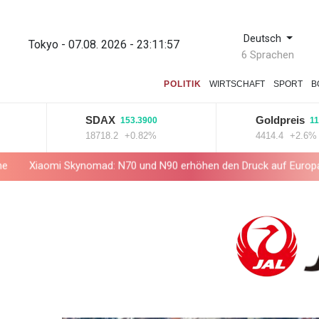
Deutsch
Tokyo - 07.08. 2026 - 23:11:57
6 Sprachen
POLITIK
WIRTSCHAFT
SPORT
B
SDAX
Goldpreis
153.3900
114.800
18718.2
+0.82%
4414.4
+2.6%
Skynomad: N70 und N90 erhöhen den Druck auf Europas SUV-Markt