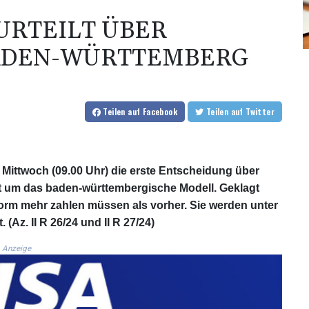
URTEILT ÜBER
ADEN-WÜRTTEMBERG
Teilen
auf Facebook
Teilen
auf Twitter
Mittwoch (09.00 Uhr) die erste Entscheidung über
t um das baden-württembergische Modell. Geklagt
form mehr zahlen müssen als vorher. Sie werden unter
Az. II R 26/24 und II R 27/24)
Anzeige