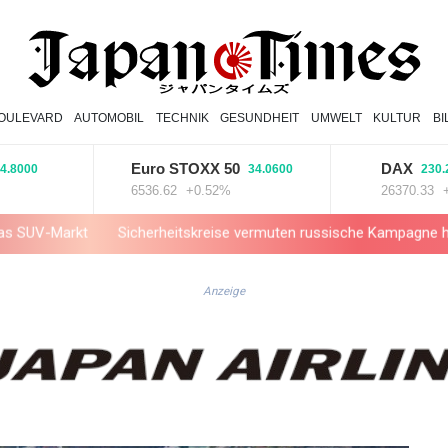
OULEVARD
AUTOMOBIL
TECHNIK
GESUNDHEIT
UMWELT
KULTUR
B
Euro STOXX 50
DAX
0
34.0600
230.2000
6536.62
+0.52%
26370.33
+0.87
Sicherheitskreise vermuten russische Kampagne hinter Falschvid
Anzeige