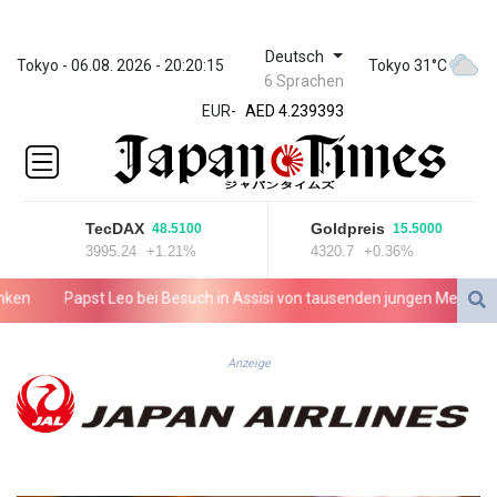
Deutsch
ZWL 371.703852
Tokyo - 06.08. 2026 - 20:20:15
Tokyo 31°C
6 Sprachen
AED 4.239393
EUR
-
AED 4.239393
AFN 76.187455
ALL 93.17114
AMD
421.618341
TecDAX
Goldpreis
48.5100
15.5000
AOA
3995.24
+1.21%
4320.7
+0.36%
1059.703963
ARS
n
Papst Leo bei Besuch in Assisi von tausenden jungen Menschen 
1727.213601
AUD 1.639217
AWG 2.080736
Anzeige
AZN 1.99717
BAM 1.953568
BBD 2.321548
BDT 142.677005
BHD 0.434694