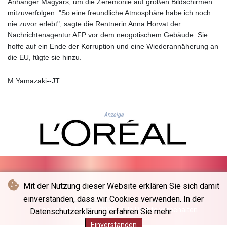
JEP 0.857481
Anhänger Magyars, um die Zeremonie auf großen Bildschirmen
JMD 183.165198
mitzuverfolgen. "So eine freundliche Atmosphäre habe ich noch
JOD 0.818473
nie zuvor erlebt", sagte die Rentnerin Anna Horvat der
JPY 182.195114
Nachrichtenagentur AFP vor dem neogotischem Gebäude. Sie
KES 149.373012
hoffe auf ein Ende der Korruption und eine Wiederannäherung an
KGS 100.948559
die EU, fügte sie hinzu.
KHR
4671.521595
M.Yamazaki--JT
KMF 492.911771
KRW
1644.468592
Anzeige
KWD 0.356651
KYD 0.960607
KZT 540.904411
LAK
26056.345982
LBP
Mit der Nutzung dieser Website erklären Sie sich damit
103219.381749
einverstanden, dass wir Cookies verwenden. In der
LKR 386.741231
© The Japan Times - 2026 - Alle Rechte vorbehalten
Datenschutzerklärung erfahren Sie mehr.
LRD 208.05232
LSL 18.909879
Einverstanden