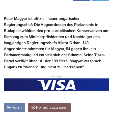
COP
3673.881667
CRC 522.691555
Peter Magyar ist offiziell neuer ungarischer
CUC 1.154361
Regierungschef: Die Abgeordneten des Parlaments in
CUP 30.590573
Budapest wählten den pro-europäischen Konservativen am
CVE 110.139177
Samstag zum Ministerpräsidenten und Nachfolger des
CZK 24.180463
langjährigen Regierungschefs Viktor Orban. 140
DJF 205.251075
Abgeordnete stimmten für Magyar, 54 gegen ihn, ein
DKK 7.475355
DOP 67.221459
Parlamentsmitglied enthielt sich der Stimme. Seine Tisza-
DZD 153.497698
Partei verfügt über 141 der 199 Sitze. Magyar versprach,
EGP 57.432011
Ungarn zu "dienen" und nicht zu "herrschen".
ERN 17.315419
Anzeige
ETB 186.038334
FJD 2.553967
FKP 0.857481
GBP 0.857373
GEL 3.018718
GGP 0.857481
Hören
Hör auf zuzuhören
GHS 13.514561