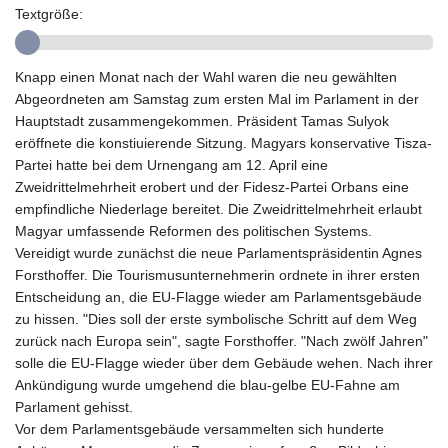
GIP 0.857481
Textgröße:
GMD 84.845162
GNF
10124.083393
Knapp einen Monat nach der Wahl waren die neu gewählten
GTQ 8.791956
Abgeordneten am Samstag zum ersten Mal im Parlament in der
GYD 241.124538
Hauptstadt zusammengekommen. Präsident Tamas Sulyok
HKD 9.054775
eröffnete die konstiuierende Sitzung. Magyars konservative Tisza-
HNL 30.893904
Partei hatte bei dem Urnengang am 12. April eine
HRK 7.535207
Zweidrittelmehrheit erobert und der Fidesz-Partei Orbans eine
HTG 150.703267
empfindliche Niederlage bereitet. Die Zweidrittelmehrheit erlaubt
HUF 363.227272
Magyar umfassende Reformen des politischen Systems.
IDR 20683.84493
Vereidigt wurde zunächst die neue Parlamentspräsidentin Agnes
ILS 3.477857
Forsthoffer. Die Tourismusunternehmerin ordnete in ihrer ersten
IMP 0.857481
Entscheidung an, die EU-Flagge wieder am Parlamentsgebäude
INR 109.853402
zu hissen. "Dies soll der erste symbolische Schritt auf dem Weg
IQD
zurück nach Europa sein", sagte Forsthoffer. "Nach zwölf Jahren"
1509.981531
solle die EU-Flagge wieder über dem Gebäude wehen. Nach ihrer
IRR
Ankündigung wurde umgehend die blau-gelbe EU-Fahne am
1587015.850814
Parlament gehisst.
ISK 141.789703
Vor dem Parlamentsgebäude versammelten sich hunderte