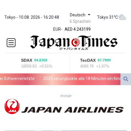
Deutsch
ZWL
Tokyo - 10.08. 2026 - 16:20:48
Tokyo 31°C
6 Sprachen
372.037716
EUR
-
AED 4.243199
AED 4.243199
AFN 76.816385
ALL 93.186779
AMD
SDAX
TecDAX
94.8300
67.7900
421.940448
18659.63
+0.51%
4068.78
+1.67%
AOA
1059.499986
chwerverletzte
2025 verunglückte alle 18 Minuten ein Kind im Stra
ARS
1731.96426
AUD 1.634492
Anzeige
AWG 2.081161
AZN 1.961832
BAM 1.955111
BBD 2.320873
BDT