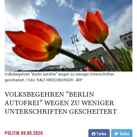
142.639766
BHD 0.434545
BIF
3449.985005
BMD 1.155398
BND 1.47658
BOB 13.695177
BRL 5.874733
BSD 1.152289
BTN
109.648538
Volksbegehren "Berlin autofrei" wegen zu weniger Unterschriften
BWP
gescheitert / Foto: RALF HIRSCHBERGER - AFP
15.553455
BYN 3.431177
VOLKSBEGEHREN "BERLIN
BYR
AUTOFREI" WEGEN ZU WENIGER
22645.802735
BZD 2.317474
UNTERSCHRIFTEN GESCHEITERT
CAD 1.612324
CDF
2614.086957
POLITIK
09.05.2026
Teilen
Teilen
CHF 0.934654