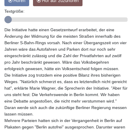
Hören
Hör auf zuzuhören
ETB
185.985596
Textgröße:
FJD 2.552261
FKP 0.857019
GBP 0.856098
Die Initiative hatte einen Gesetzentwurf erarbeitet, der eine
GEL 3.015386
Änderung der Widmung für die meisten Straßen innerhalb des
GGP 0.857019
Berliner S-Bahn-Rings vorsah. Nach einer Übergangszeit von vier
GHS 13.519372
Jahren wäre das Autofahren und Parken dort nur noch sehr
GIP 0.857019
eingeschränkt zulässig und die Zahl der Privatfahrten auf zwölf
GMD
pro Jahr beschränkt gewesen. Wäre das Volksbegehren
84.920858
erfolgreich gewesen, hätte ein Volksentscheid folgen müssen.
GNF
Die Initiative zog trotzdem eine positive Bilanz ihres bisherigen
10120.260724
Weges. "Natürlich schmerzt es, dass es letztendlich nicht gereicht
GTQ 8.791676
hat", erklärte Marie Wagner, die Sprecherin der Initiative. "Aber für
GYD
uns steht fest: Die Verkehrswende in Berlin kommt. Wir haben
241.024009
eine Debatte angestoßen, die nicht mehr verstummen wird."
HKD 9.064594
Daran werde sich auch die zukünftige Berliner Regierung messen
HNL 30.884989
lassen müssen.
HRK 7.534375
Mehrere Parteien hatten sich in der Vergangenheit in Berlin auf
HTG
Plakaten gegen "Berlin autofrei" ausgesprochen. Darunter waren