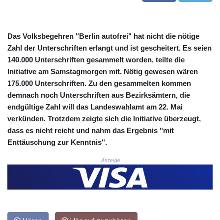
CLF 0.026803
CLP
1054.878725
Das Volksbegehren "Berlin autofrei" hat nicht die nötige
CNY 7.796165
Zahl der Unterschriften erlangt und ist gescheitert. Es seien
CNH 7.792791
140.000 Unterschriften gesammelt worden, teilte die
COP
Initiative am Samstagmorgen mit. Nötig gewesen wären
3648.389022
175.000 Unterschriften. Zu den gesammelten kommen
CRC 523.81326
demnach noch Unterschriften aus Bezirksämtern, die
CUC 1.155398
CUP 30.61805
endgültige Zahl will das Landeswahlamt am 22. Mai
CVE 110.22332
verkünden. Trotzdem zeigte sich die Initiative überzeugt,
CZK 24.264051
dass es nicht reicht und nahm das Ergebnis "mit
DJF
Enttäuschung zur Kenntnis".
205.196847
DKK 7.475264
Anzeige
DOP 67.26602
DZD
153.587771
EGP 57.609419
ERN 17.330971