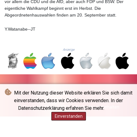
150.666939
vor allem die CDU und die AfD, aber auch FDP und BSW. Der
HUF
eigentliche Wahlkampf beginnt erst im Herbst. Die
363.033032
Abgeordnetenhauswahlen finden am 20. September statt.
IDR
20546.50216
Y.Watanabe--JT
ILS 3.468101
IMP 0.857019
INR 110.072122
Anzeige
IQD
1509.468404
IRR
1589307.85432
ISK 142.587462
JEP 0.857019
Mit der Nutzung dieser Website erklären Sie sich damit
JMD
einverstanden, dass wir Cookies verwenden. In der
182.994762
© The Japan Times - 2026 - Alle Rechte vorbehalten
Datenschutzerklärung erfahren Sie mehr.
JOD 0.819159
JPY
Einverstanden
182.969975
KES
149.450928