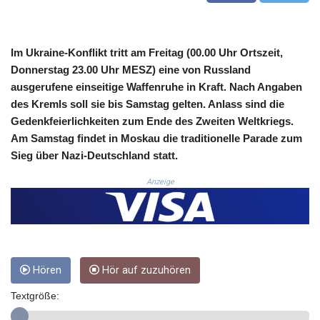
CRC 525.197761
CUC 1.152379
CUP 30.538041
Im Ukraine-Konflikt tritt am Freitag (00.00 Uhr Ortszeit,
CVE 110.303663
Donnerstag 23.00 Uhr MESZ) eine von Russland
CZK 24.256194
ausgerufene einseitige Waffenruhe in Kraft. Nach Angaben
DJF 205.597417
des Kremls soll sie bis Samstag gelten. Anlass sind die
DKK 7.475499
Gedenkfeierlichkeiten zum Ende des Zweiten Weltkriegs.
DOP 67.275332
Am Samstag findet in Moskau die traditionelle Parade zum
DZD 153.346558
EGP 57.370946
Sieg über Nazi-Deutschland statt.
ERN 17.285684
Anzeige
ETB 186.347968
FJD 2.551309
FKP 0.856496
GBP 0.85733
GEL 3.013436
GGP 0.856496
Hören
Hör auf zuzuhören
GHS 13.570757
GIP 0.856496
Textgröße:
GMD 85.276242