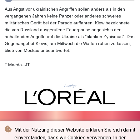
GNF
Aus Angst vor ukrainischen Angriffen sollen anders als in den
10139.201975
vergangenen Jahren keine Panzer oder anderes schweres
GTQ 8.809317
militärisches Gerät bei der Parade auffahren. Kiew bezeichnete
GYD 241.539903
die von Russland ausgerufene Feuerpause angesichts der
HKD 9.040442
anhaltenden Angriffe auf die Ukraine als "blanken Zynismus". Das
HNL 30.944652
Gegenangebot Kiews, am Mittwoch die Waffen ruhen zu lassen,
HRK 7.534482
blieb von Moskau unbeantwortet.
HTG 150.95029
HUF 366.519917
T.Maeda--JT
IDR
20604.535143
ILS 3.465739
IMP 0.856496
Anzeige
INR 109.762882
IQD
1512.462949
IRR
1584348.162378
ISK 142.411184
Mit der Nutzung dieser Website erklären Sie sich damit
JEP 0.856496
einverstanden, dass wir Cookies verwenden. In der