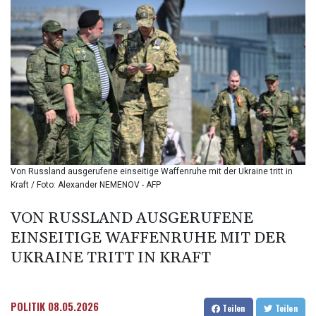
BND 1.480393
BOB 13.964198
BRL 5.891306
BSD 1.154535
BTN 109.874896
BWP 15.61488
BYN 3.418287
BYR
22586.626891
BZD 2.321974
CAD 1.615497
Von Russland ausgerufene einseitige Waffenruhe mit der Ukraine tritt in
CDF
Kraft / Foto: Alexander NEMENOV - AFP
2604.376508
CHF 0.934643
VON RUSSLAND AUSGERUFENE
CLF 0.02673
EINSEITIGE WAFFENRUHE MIT DER
CLP
1055.440971
UKRAINE TRITT IN KRAFT
CNY 7.777463
CNH 7.774433
COP
POLITIK
08.05.2026
Teilen
Teilen
3641.932253