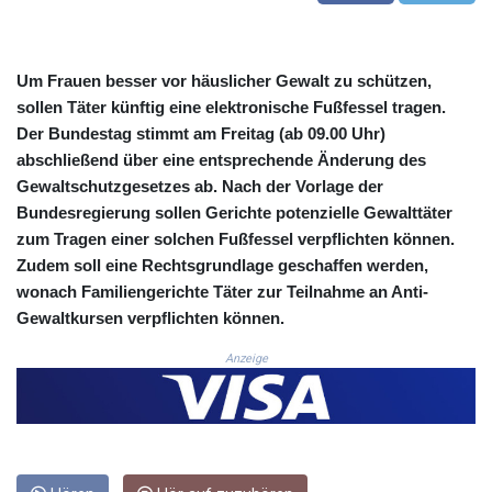
3648.558379
CRC 524.321776
CUC 1.153523
Um Frauen besser vor häuslicher Gewalt zu schützen,
CUP 30.568357
sollen Täter künftig eine elektronische Fußfessel tragen.
CVE 110.333668
Der Bundestag stimmt am Freitag (ab 09.00 Uhr)
CZK 24.263276
abschließend über eine entsprechende Änderung des
DJF 205.391597
Gewaltschutzgesetzes ab. Nach der Vorlage der
DKK 7.475497
Bundesregierung sollen Gerichte potenzielle Gewalttäter
DOP 67.329861
DZD 153.461287
zum Tragen einer solchen Fußfessel verpflichten können.
EGP 57.417408
Zudem soll eine Rechtsgrundlage geschaffen werden,
ERN 17.302844
wonach Familiengerichte Täter zur Teilnahme an Anti-
ETB 186.159691
Gewaltkursen verpflichten können.
FJD 2.553842
FKP 0.857346
Anzeige
GBP 0.857708
GEL 3.016476
GGP 0.857346
GHS 13.535365
GIP 0.857346