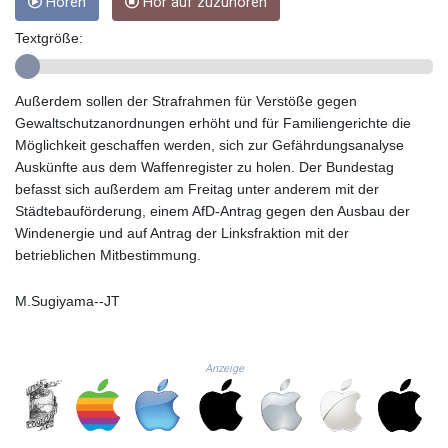
Hören
Hör auf zuzuhören
GMD 85.360325
GNF
Textgröße:
10130.304785
GTQ 8.80021
GYD 241.302858
Außerdem sollen der Strafrahmen für Verstöße gegen
HKD 9.049284
Gewaltschutzanordnungen erhöht und für Familiengerichte die
HNL 30.914302
Möglichkeit geschaffen werden, sich zur Gefährdungsanalyse
HRK 7.536546
Auskünfte aus dem Waffenregister zu holen. Der Bundestag
HTG 150.809283
befasst sich außerdem am Freitag unter anderem mit der
HUF 364.573259
Städtebauförderung, einem AfD-Antrag gegen den Ausbau der
IDR
Windenergie und auf Antrag der Linksfraktion mit der
20594.998152
betrieblichen Mitbestimmung.
ILS 3.463666
IMP 0.857346
M.Sugiyama--JT
INR 109.83378
IQD 1510.89449
IRR
Anzeige
1585920.982023
ISK 142.572116
JEP 0.857346