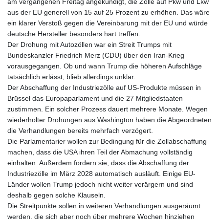
JMD 182.616705
am vergangenen Freitag angekündigt, die Zölle auf Pkw und Lkw
JOD 0.817025
aus der EU generell von 15 auf 25 Prozent zu erhöhen. Das wäre
JPY 182.571559
ein klarer Verstoß gegen die Vereinbarung mit der EU und würde
KES 149.066921
deutsche Hersteller besonders hart treffen.
KGS 100.772506
Der Drohung mit Autozöllen war ein Streit Trumps mit
KHR
Bundeskanzler Friedrich Merz (CDU) über den Iran-Krieg
4671.006893
vorausgegangen. Ob und wann Trump die höheren Aufschläge
KMF 492.049525
tatsächlich erlässt, blieb allerdings unklar.
KRW
Der Abschaffung der Industriezölle auf US-Produkte müssen in
1640.978088
Brüssel das Europaparlament und die 27 Mitgliedstaaten
KWD 0.356833
zustimmen. Ein solcher Prozess dauert mehrere Monate. Wegen
KYD 0.960096
wiederholter Drohungen aus Washington haben die Abgeordneten
KZT 539.86659
die Verhandlungen bereits mehrfach verzögert.
LAK
Die Parlamentarier wollen zur Bedingung für die Zollabschaffung
26045.837925
machen, dass die USA ihren Teil der Abmachung vollständig
LBP
einhalten. Außerdem fordern sie, dass die Abschaffung der
103192.042878
Industriezölle im März 2028 automatisch ausläuft. Einige EU-
LKR 386.984902
Länder wollen Trump jedoch nicht weiter verärgern und sind
LRD 209.293797
deshalb gegen solche Klauseln.
LSL 18.829049
Die Streitpunkte sollen in weiteren Verhandlungen ausgeräumt
LTL 3.402561
werden, die sich aber noch über mehrere Wochen hinziehen