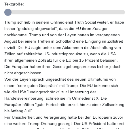
GNF
Textgröße:
10117.544985
GTQ 8.790438
GYD 241.021217
Trump schrieb in seinem Onlinedienst Truth Social weiter, er habe
HKD 9.039583
bisher "geduldig abgewartet", dass die EU ihren Zusagen
HNL 30.878201
nachkomme. Trump und von der Leyen hatten im vergangenen
HRK 7.534341
August bei einem Treffen in Schottland eine Einigung im Zollstreit
HTG 150.632674
erzielt. Die EU sagte unter dem Abkommen die Abschaffung von
HUF 365.29112
Zöllen auf zahlreiche US-Industrieprodukte zu, wenn die USA
IDR
ihren allgemeinen Zollsatz für die EU bei 15 Prozent belassen.
20648.779673
Die Europäer haben ihren Gesetzgebungsprozess bisher jedoch
ILS 3.465894
nicht abgeschlossen.
IMP 0.85598
Von der Leyen sprach ungeachtet des neuen Ultimatums von
INR 109.832114
einem "sehr guten Gespräch" mit Trump. Die EU bekenne sich
IQD
wie die USA "uneingeschränkt" zur Umsetzung der
1510.141512
Handelsvereinbarung, schrieb sie im Onlinedienst X. Die
IRR
Europäer hätten "gute Fortschritte erzielt hin zu einer Zollsenkung
1584294.588378
bis Anfang Juli".
ISK 142.406399
Für Unsicherheit und Verärgerung hatte bei den Europäern zuvor
JEP 0.85598
eine weitere Trump-Drohung gesorgt. Der US-Präsident hatte erst