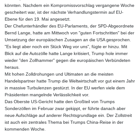
LVL 0.697039
könnten. Nachdem ein Kompromissvorschlag vergangene Woche
LYD 7.340541
gescheitert war, ist der nächste Verhandlungstermin auf EU-
MAD 10.750759
Ebene für den 19. Mai angesetzt.
MDL 20.045426
Der Chefunterhändler des EU-Parlaments, der SPD-Abgeordnete
MGA
Bernd Lange, hatte am Mittwoch von "guten Fortschritten" bei der
4953.209598
Umsetzung der europäischen Zusagen an die USA gesprochen.
MKD 61.530604
"Es liegt aber noch ein Stück Weg vor uns", fügte er hinzu. Mit
MMK
Blick auf die Autozölle hatte Lange kritisiert, Trump hole immer
2419.273024
wieder "den Zollhammer" gegen die europäischen Verbündeten
MNT
heraus.
4143.630364
Mit hohen Zolldrohungen und Ultimaten an die meisten
MOP 9.308979
Handelspartner hatte Trump die Weltwirtschaft vor gut einem Jahr
MRU 46.227284
in massive Turbulenzen gestürzt. In der EU werfen viele dem
MUR 54.091068
Präsidenten mangelnde Verlässlichkeit vor.
MVR 17.814877
Das Oberste US-Gericht hatte den Großteil von Trumps
MWK
Sonderzöllen im Februar zwar gekippt, er führte danach aber
2000.462131
neue Aufschläge auf anderer Rechtsgrundlage ein. Der Zollstreit
MXN 19.827749
ist auch ein zentrales Thema bei Trumps China-Reise in der
MYR 4.717706
kommenden Woche.
MZN 73.617371