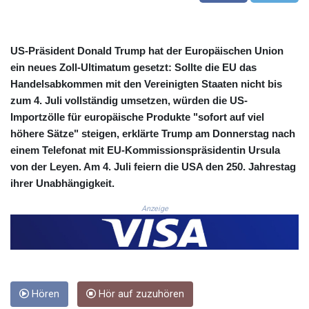
CRC 524.040432
CUC 1.15234
CUP 30.537009
US-Präsident Donald Trump hat der Europäischen Union
CVE 110.797088
ein neues Zoll-Ultimatum gesetzt: Sollte die EU das
CZK 24.246042
Handelsabkommen mit den Vereinigten Staaten nicht bis
DJF 204.79359
zum 4. Juli vollständig umsetzen, würden die US-
DKK 7.476071
Importzölle für europäische Produkte "sofort auf viel
DOP 67.179284
höhere Sätze" steigen, erklärte Trump am Donnerstag nach
DZD 153.12335
EGP 57.264041
einem Telefonat mit EU-Kommissionspräsidentin Ursula
ERN 17.285099
von der Leyen. Am 4. Juli feiern die USA den 250. Jahrestag
ETB 185.946995
ihrer Unabhängigkeit.
FJD 2.551799
Anzeige
FKP 0.85598
GBP 0.856476
GEL 3.013365
GGP 0.85598
GHS 13.522718
GIP 0.85598
Hören
Hör auf zuzuhören
GMD 85.273513