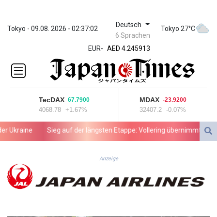
Deutsch
ZWL 372.275202
Tokyo - 09.08. 2026 - 02:37:02
Tokyo 27°C
6 Sprachen
AED 4.245913
EUR
-
AED 4.245913
AFN 76.887634
ALL 93.218842
AMD
422.094755
TecDAX
MDAX
67.7900
-23.9200
AOA
4068.78
+1.67%
32407.2
-0.07%
1060.176801
ARS
Ukraine
Sieg auf der längsten Etappe: Vollering übernimmt Gesamt
1724.882567
AUD 1.638747
AWG 2.082489
Anzeige
AZN 1.97002
BAM 1.955776
BBD 2.321671
BDT 142.688227
BHD 0.434695