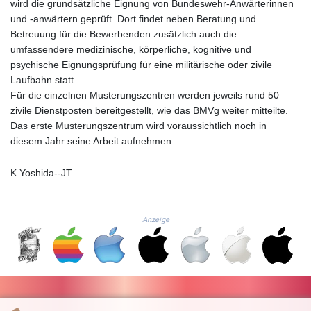
JEP 0.8566
wird die grundsätzliche Eignung von Bundeswehr-Anwärterinnen
JMD 183.057725
und -anwärtern geprüft. Dort findet neben Beratung und
JOD 0.819746
Betreuung für die Bewerbenden zusätzlich auch die
JPY 182.445186
umfassendere medizinische, körperliche, kognitive und
KES 149.158147
psychische Eignungsprüfung für eine militärische oder zivile
KGS 101.104505
Laufbahn statt.
KHR
Für die einzelnen Musterungszentren werden jeweils rund 50
4681.941823
zivile Dienstposten bereitgestellt, wie das BMVg weiter mitteilte.
KMF 492.514185
Das erste Musterungszentrum wird voraussichtlich noch in
KRW
diesem Jahr seine Arbeit aufnehmen.
1627.712241
KWD 0.356853
K.Yoshida--JT
KYD 0.960588
KZT 540.233287
LAK
Anzeige
26025.676609
LBP
103223.017367
LKR 386.635196
LRD 208.057415
LSL 18.726567