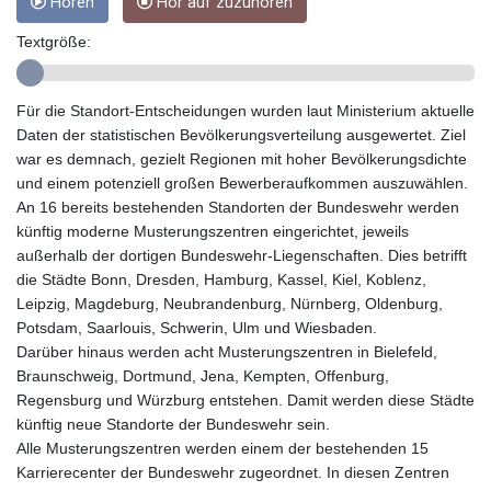
Hören
Hör auf zuzuhören
GMD 84.980421
GNF
Textgröße:
10123.874202
GTQ 8.794891
GYD 241.157003
Für die Standort-Entscheidungen wurden laut Ministerium aktuelle
HKD 9.067746
Daten der statistischen Bevölkerungsverteilung ausgewertet. Ziel
HNL 30.895616
war es demnach, gezielt Regionen mit hoher Bevölkerungsdichte
HRK 7.536622
und einem potenziell großen Bewerberaufkommen auszuwählen.
HTG 150.718127
An 16 bereits bestehenden Standorten der Bundeswehr werden
HUF 363.096405
künftig moderne Musterungszentren eingerichtet, jeweils
IDR
außerhalb der dortigen Bundeswehr-Liegenschaften. Dies betrifft
20580.370421
die Städte Bonn, Dresden, Hamburg, Kassel, Kiel, Koblenz,
ILS 3.468234
Leipzig, Magdeburg, Neubrandenburg, Nürnberg, Oldenburg,
IMP 0.8566
Potsdam, Saarlouis, Schwerin, Ulm und Wiesbaden.
INR 110.076256
Darüber hinaus werden acht Musterungszentren in Bielefeld,
IQD
Braunschweig, Dortmund, Jena, Kempten, Offenburg,
1509.981237
Regensburg und Würzburg entstehen. Damit werden diese Städte
IRR
künftig neue Standorte der Bundeswehr sein.
1590322.371805
Alle Musterungszentren werden einem der bestehenden 15
ISK 142.598215
Karrierecenter der Bundeswehr zugeordnet. In diesen Zentren