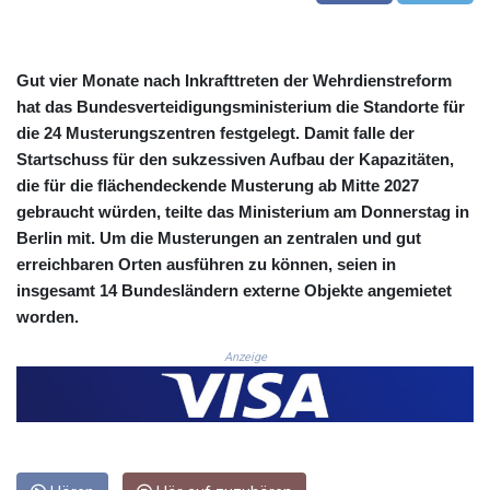
COP 3633.55485
CRC 523.993489
CUC 1.156136
Gut vier Monate nach Inkrafttreten der Wehrdienstreform
CUP 30.637594
hat das Bundesverteidigungsministerium die Standorte für
CVE 110.26363
die 24 Musterungszentren festgelegt. Damit falle der
CZK 24.258158
Startschuss für den sukzessiven Aufbau der Kapazitäten,
DJF 205.267449
die für die flächendeckende Musterung ab Mitte 2027
DKK 7.477932
gebraucht würden, teilte das Ministerium am Donnerstag in
DOP 67.289164
DZD 152.967099
Berlin mit. Um die Musterungen an zentralen und gut
EGP 57.293288
erreichbaren Orten ausführen zu können, seien in
ERN 17.342035
insgesamt 14 Bundesländern externe Objekte angemietet
ETB 186.049588
worden.
FJD 2.553384
FKP 0.8566
Anzeige
GBP 0.856968
GEL 3.017966
GGP 0.8566
GHS 13.526832
GIP 0.8566