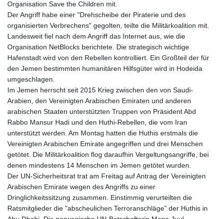
JEP 0.857252
Organisation Save the Children mit.
JMD 183.057725
Der Angriff habe einer "Drehscheibe der Piraterie und des
JOD 0.819746
organisierten Verbrechens" gegolten, teilte die Militärkoalition mit.
JPY 182.445186
Landesweit fiel nach dem Angriff das Internet aus, wie die
KES 149.158147
Organisation NetBlocks berichtete. Die strategisch wichtige
KGS 101.104505
Hafenstadt wird von den Rebellen kontrolliert. Ein Großteil der für
KHR
den Jemen bestimmten humanitären Hilfsgüter wird in Hodeida
4681.941823
umgeschlagen.
KMF 492.514185
Im Jemen herrscht seit 2015 Krieg zwischen den von Saudi-
KRW
Arabien, den Vereinigten Arabischen Emiraten und anderen
1627.677557
arabischen Staaten unterstützten Truppen von Präsident Abd
KWD 0.356853
Rabbo Mansur Hadi und den Huthi-Rebellen, die vom Iran
KYD 0.960588
unterstützt werden. Am Montag hatten die Huthis erstmals die
KZT 540.233287
Vereinigten Arabischen Emirate angegriffen und drei Menschen
LAK
getötet. Die Militärkoalition flog daraufhin Vergeltungsangriffe, bei
26025.676609
denen mindestens 14 Menschen im Jemen getötet wurden.
LBP
Der UN-Sicherheitsrat trat am Freitag auf Antrag der Vereinigten
103223.017367
Arabischen Emirate wegen des Angriffs zu einer
LKR 386.635196
Dringlichkeitssitzung zusammen. Einstimmig verurteilten die
LRD 208.057415
Ratsmitglieder die "abscheulichen Terroranschläge" der Huthis in
LSL 18.726567