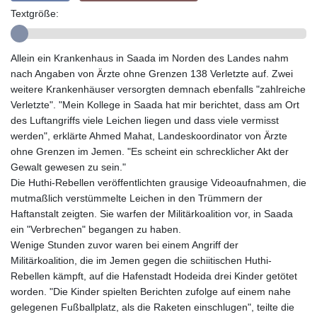
GMD 84.980421
Textgröße:
GNF
10123.874202
GTQ 8.794891
Allein ein Krankenhaus in Saada im Norden des Landes nahm
GYD 241.157003
nach Angaben von Ärzte ohne Grenzen 138 Verletzte auf. Zwei
HKD 9.067746
weitere Krankenhäuser versorgten demnach ebenfalls "zahlreiche
HNL 30.895616
Verletzte". "Mein Kollege in Saada hat mir berichtet, dass am Ort
HRK 7.536622
des Luftangriffs viele Leichen liegen und dass viele vermisst
HTG 150.718127
werden", erklärte Ahmed Mahat, Landeskoordinator von Ärzte
HUF 363.096405
ohne Grenzen im Jemen. "Es scheint ein schrecklicher Akt der
IDR
Gewalt gewesen zu sein."
20580.370421
Die Huthi-Rebellen veröffentlichten grausige Videoaufnahmen, die
ILS 3.468234
mutmaßlich verstümmelte Leichen in den Trümmern der
IMP 0.857252
Haftanstalt zeigten. Sie warfen der Militärkoalition vor, in Saada
INR 110.076256
ein "Verbrechen" begangen zu haben.
IQD
Wenige Stunden zuvor waren bei einem Angriff der
1509.981237
Militärkoalition, die im Jemen gegen die schiitischen Huthi-
IRR
Rebellen kämpft, auf die Hafenstadt Hodeida drei Kinder getötet
1590322.371805
worden. "Die Kinder spielten Berichten zufolge auf einem nahe
ISK 142.598215
gelegenen Fußballplatz, als die Raketen einschlugen", teilte die