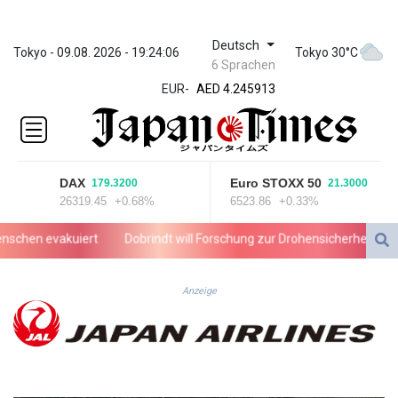
Deutsch
ZWL 372.275202
Tokyo - 09.08. 2026 - 19:24:06
Tokyo 30°C
6 Sprachen
AED 4.245913
EUR
-
AED 4.245913
AFN 76.887634
ALL 93.218842
AMD
422.094755
DAX
Euro STOXX 50
179.3200
21.3000
AOA
26319.45
+0.68%
6523.86
+0.33%
1060.176801
ARS
hen evakuiert
Dobrindt will Forschung zur Drohensicherheit in Deu
1724.882567
AUD 1.638747
AWG 2.082489
Anzeige
AZN 1.97002
BAM 1.955776
BBD 2.321671
BDT 142.688227
BHD 0.434695