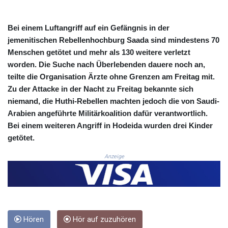
COP 3633.55485
CRC 523.993489
Bei einem Luftangriff auf ein Gefängnis in der
CUC 1.156136
jemenitischen Rebellenhochburg Saada sind mindestens 70
CUP 30.637594
Menschen getötet und mehr als 130 weitere verletzt
CVE 110.26363
worden. Die Suche nach Überlebenden dauere noch an,
CZK 24.258158
teilte die Organisation Ärzte ohne Grenzen am Freitag mit.
DJF 205.267449
DKK 7.477932
Zu der Attacke in der Nacht zu Freitag bekannte sich
DOP 67.289164
niemand, die Huthi-Rebellen machten jedoch die von Saudi-
DZD 152.967099
Arabien angeführte Militärkoalition dafür verantwortlich.
EGP 57.380687
Bei einem weiteren Angriff in Hodeida wurden drei Kinder
ERN 17.342035
getötet.
ETB 186.049588
FJD 2.553384
Anzeige
FKP 0.857252
GBP 0.858527
GEL 3.017966
GGP 0.857252
GHS 13.526832
Hören
Hör auf zuzuhören
GIP 0.857252