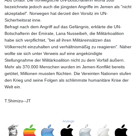
Abu Dhabi. Die norwegische UN-Botschafterin Mona Juul
LTL 3.413768
bezeichnete jedoch auch die jüngsten Angriffe im Jemen als "nicht
LVL 0.699335
akzeptabel". Norwegen hat derzeit den Vorsitz im UN-
LYD 7.331909
Sicherheitsrat inne.
MAD 10.743067
Befragt nach dem Angriff auf das Gefängnis, erklärte die UN-
MDL 20.044751
Botschafterin der Emirate, Lana Nusseibeh, die Militärkoalition
MGA
habe sich verpflichtet, "bei all ihren Militäreinsätzen das
4918.938878
Völkerrecht einzuhalten und verhältnismäßig zu reagieren". Näher
MKD 61.524236
wollte sie sich unter Verweis auf eine angekündigte
MMK
Stellungnahme der Militärkoalition nicht zu dem Vorfall äußern.
2427.363841
Mehr als 370.000 Menschen wurden im Jemen-Konflikt bereits
MNT
getötet, Millionen mussten flüchten. Die Vereinten Nationen stufen
4157.293457
den Krieg und seine Folgen als schlimmste humanitäre Krise der
MOP 9.314584
Welt ein.
MRU 46.338424
MUR 54.419742
T.Shimizu--JT
MVR 17.862733
MWK
1998.775164
Anzeige
MXN 19.812061
MYR 4.728715