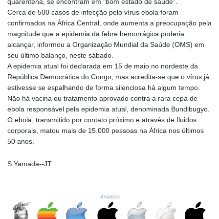
quarentena, se encontram em "bom estado de saúde".
GMD 84.980421
Cerca de 500 casos de infecção pelo vírus ebola foram
GNF
confirmados na África Central, onde aumenta a preocupação pela
10123.874202
magnitude que a epidemia da febre hemorrágica poderia
GTQ 8.794891
alcançar, informou a Organização Mundial da Saúde (OMS) em
GYD 241.157003
seu último balanço, neste sábado.
HKD 9.067746
A epidemia atual foi declarada em 15 de maio no nordeste da
HNL 30.895616
República Democrática do Congo, mas acredita-se que o vírus já
HRK 7.536622
estivesse se espalhando de forma silenciosa há algum tempo.
HTG 150.718127
Não há vacina ou tratamento aprovado contra a rara cepa de
HUF 363.096405
ebola responsável pela epidemia atual, denominada Bundibugyo.
IDR
O ebola, transmitido por contato próximo e através de fluidos
20580.370421
corporais, matou mais de 15.000 pessoas na África nos últimos
ILS 3.468234
50 anos.
IMP 0.8566
INR 110.076256
S.Yamada--JT
IQD
1509.981237
IRR
Anúncio
1590322.371805
ISK 142.598215