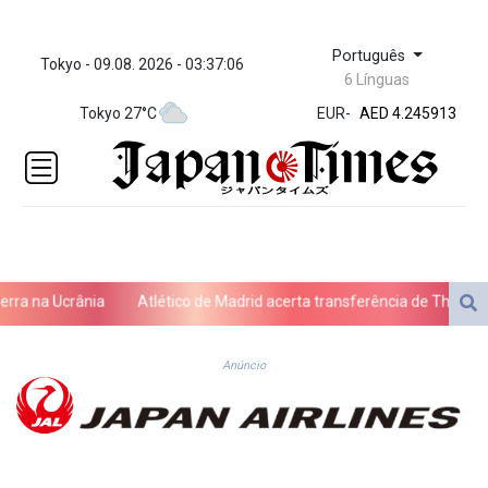
Português
Tokyo - 09.08. 2026 - 03:37:06
ZWL 372.275202
6 Línguas
AED 4.245913
Tokyo 27°C
EUR
-
AED 4.245913
AFN 76.
ALL 93.218842
AMD
422.094755
AOA
1060.176801
ARS
a na Ucrânia
Atlético de Madrid acerta transferência de Thiago Alm
1724.882567
AUD 1.638747
AWG 2.082489
Anúncio
AZN 1.97002
BAM 1.955776
BBD 2.321671
BDT 142.688227
BHD 0.434695