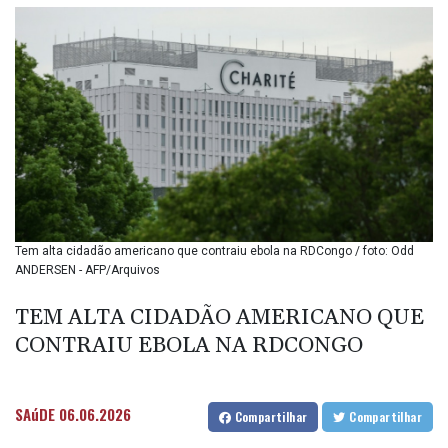
BIF 3451.157116
BMD 1.156136
BND 1.477082
BOB 13.69983
BRL 5.876989
BSD 1.152686
BTN 109.688637
BWP 15.558807
BYN 3.432357
BYR
22660.258427
BZD 2.318271
Tem alta cidadão americano que contraiu ebola na RDCongo / foto: Odd
ANDERSEN - AFP/Arquivos
CAD 1.61333
CDF
TEM ALTA CIDADÃO AMERICANO QUE
2615.761404
CHF 0.934181
CONTRAIU EBOLA NA RDCONGO
CLF 0.026836
CLP
1056.199727
SAúDE
06.06.2026
Compartilhar
Compartilhar
CNY 7.801146