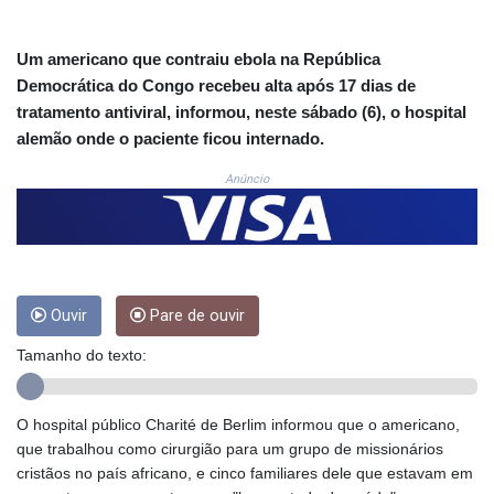
CNH 7.796152
COP 3633.55485
CRC 523.993489
Um americano que contraiu ebola na República
CUC 1.156136
Democrática do Congo recebeu alta após 17 dias de
CUP 30.637594
tratamento antiviral, informou, neste sábado (6), o hospital
CVE 110.26363
alemão onde o paciente ficou internado.
CZK 24.258158
DJF 205.267449
Anúncio
DKK 7.477932
DOP 67.289164
DZD 152.967099
EGP 57.293288
ERN 17.342035
ETB 186.049588
Ouvir
Pare de ouvir
FJD 2.553384
Tamanho do texto:
FKP 0.8566
GBP 0.856968
GEL 3.017966
O hospital público Charité de Berlim informou que o americano,
GGP 0.8566
que trabalhou como cirurgião para um grupo de missionários
GHS 13.526832
cristãos no país africano, e cinco familiares dele que estavam em
GIP 0.8566