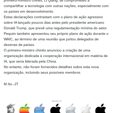
primeiro-ministro chinês, Li Qiang, se comprometeu a
NAD 18.726567
compartilhar a tecnologia com outras nações, especialmente com
NGN
os países em desenvolvimento.
1577.963717
Estas declarações contrastam com o plano de ação agressivo
NIO 42.419473
sobre IA lançado poucos dias antes pelo presidente americano
NOK 10.99759
Donald Trump, que prevê uma regulamentação mínima do setor.
NPR 175.501819
Pequim também apresentou seu próprio plano de ação durante o
NZD 1.961547
WAIC, ao término de uma reunião que juntou delegados de
OMR 0.442445
dezenas de países.
PAB 1.152686
O primeiro-ministro chinês anunciou a criação de uma
PEN 3.903651
organização dedicada à cooperação internacional em matéria de
PGK 5.093937
IA, que seria liderada pela China.
PHP 70.183258
No entanto, não foram fornecidos detalhes sobre esta nova
PKR 320.014324
organização, incluindo seus possíveis membros.
PLN 4.299905
PYG
M.Ito--JT
6853.914834
QAR 4.213648
RON 5.244583
Anúncio
RSD 117.338542
RUB 94.679224