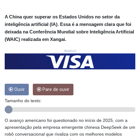
CNH 7.796152
COP 3633.55485
CRC 523.993489
A China quer superar os Estados Unidos no setor da
CUC 1.156136
inteligência artificial (IA). Essa é a mensagem clara que foi
CUP 30.637594
deixada na Conferência Mundial sobre Inteligência Artificial
CVE 110.26363
(WAIC) realizada em Xangai.
CZK 24.258158
DJF 205.267449
Anúncio
DKK 7.477932
DOP 67.289164
DZD 152.967099
EGP 57.293288
ERN 17.342035
ETB 186.049588
Ouvir
Pare de ouvir
FJD 2.553384
Tamanho do texto:
FKP 0.8566
GBP 0.856968
GEL 3.017966
O avanço americano foi questionado no início de 2025, com a
GGP 0.8566
apresentação pela empresa emergente chinesa DeepSeek de um
GHS 13.526832
robô conversacional que rivaliza com os melhores modelos
GIP 0.8566