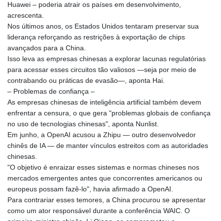
Huawei – poderia atrair os países em desenvolvimento,
LTL 3.413768
acrescenta.
LVL 0.699335
Nos últimos anos, os Estados Unidos tentaram preservar sua
LYD 7.331909
liderança reforçando as restrições à exportação de chips
MAD 10.743067
avançados para a China.
MDL 20.044751
Isso leva as empresas chinesas a explorar lacunas regulatórias
MGA
para acessar esses circuitos tão valiosos —seja por meio de
4918.938878
contrabando ou práticas de evasão—, aponta Hai.
MKD 61.524236
– Problemas de confiança –
MMK
As empresas chinesas de inteligência artificial também devem
2427.596601
enfrentar a censura, o que gera "problemas globais de confiança
MNT 4159.0218
no uso de tecnologias chinesas", aponta Nunlist.
MOP 9.314584
Em junho, a OpenAI acusou a Zhipu — outro desenvolvedor
MRU 46.338424
chinês de IA — de manter vínculos estreitos com as autoridades
MUR 54.419742
chinesas.
MVR 17.862733
"O objetivo é enraizar esses sistemas e normas chineses nos
MWK
mercados emergentes antes que concorrentes americanos ou
1998.775164
europeus possam fazê-lo", havia afirmado a OpenAI.
MXN 19.811945
Para contrariar esses temores, a China procurou se apresentar
MYR 4.728715
como um ator responsável durante a conferência WAIC. O
MZN 73.882892