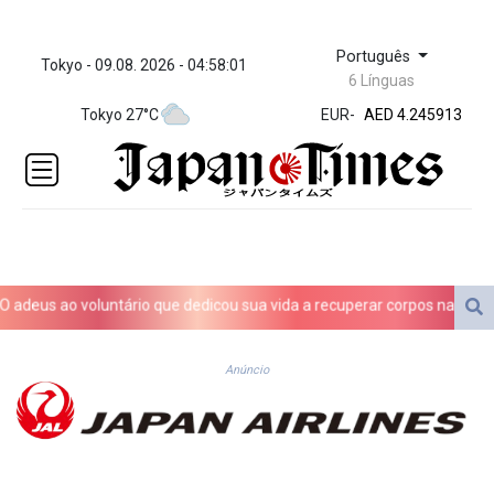
Português
Tokyo - 09.08. 2026 - 04:58:01
ZWL 372.275202
6 Línguas
AED 4.245913
Tokyo 27°C
EUR
-
AED 4.245913
AFN 76.
ALL 93.218842
AMD
422.094755
AOA
1060.176801
ARS
us ao voluntário que dedicou sua vida a recuperar corpos na guerra na
1724.882567
AUD 1.638747
AWG 2.082489
Anúncio
AZN 1.97002
BAM 1.955776
BBD 2.321671
BDT 142.688227
BHD 0.434695