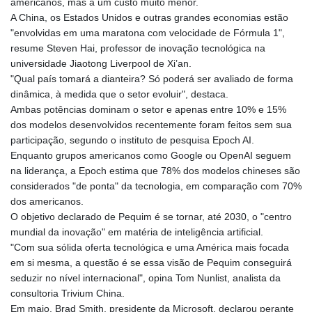
americanos, mas a um custo muito menor.
GMD 84.980421
A China, os Estados Unidos e outras grandes economias estão
GNF
"envolvidas em uma maratona com velocidade de Fórmula 1",
10123.874202
resume Steven Hai, professor de inovação tecnológica na
GTQ 8.794891
universidade Jiaotong Liverpool de Xi’an.
GYD 241.157003
"Qual país tomará a dianteira? Só poderá ser avaliado de forma
HKD 9.067746
dinâmica, à medida que o setor evoluir", destaca.
HNL 30.895616
Ambas potências dominam o setor e apenas entre 10% e 15%
HRK 7.536622
dos modelos desenvolvidos recentemente foram feitos sem sua
HTG 150.718127
participação, segundo o instituto de pesquisa Epoch AI.
HUF 363.096405
Enquanto grupos americanos como Google ou OpenAI seguem
IDR
na liderança, a Epoch estima que 78% dos modelos chineses são
20580.370421
considerados "de ponta" da tecnologia, em comparação com 70%
ILS 3.468234
dos americanos.
IMP 0.8566
O objetivo declarado de Pequim é se tornar, até 2030, o "centro
INR 110.076256
mundial da inovação" em matéria de inteligência artificial.
IQD
"Com sua sólida oferta tecnológica e uma América mais focada
1509.981237
em si mesma, a questão é se essa visão de Pequim conseguirá
IRR
seduzir no nível internacional", opina Tom Nunlist, analista da
1590322.371805
consultoria Trivium China.
ISK 142.598215
Em maio, Brad Smith, presidente da Microsoft, declarou perante