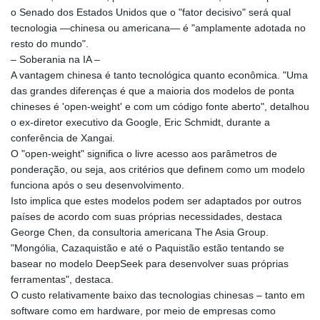
JEP 0.8566
o Senado dos Estados Unidos que o "fator decisivo" será qual
JMD 183.057725
tecnologia —chinesa ou americana— é "amplamente adotada no
JOD 0.819746
resto do mundo".
JPY 182.445186
– Soberania na IA –
KES 149.158147
A vantagem chinesa é tanto tecnológica quanto econômica. "Uma
KGS 101.104505
das grandes diferenças é que a maioria dos modelos de ponta
KHR
chineses é 'open-weight' e com um código fonte aberto", detalhou
4681.941823
o ex-diretor executivo da Google, Eric Schmidt, durante a
KMF 492.514185
conferência de Xangai.
KRW
O "open-weight" significa o livre acesso aos parâmetros de
1627.712241
ponderação, ou seja, aos critérios que definem como um modelo
KWD 0.356853
funciona após o seu desenvolvimento.
KYD 0.960588
Isto implica que estes modelos podem ser adaptados por outros
KZT 540.233287
países de acordo com suas próprias necessidades, destaca
LAK
George Chen, da consultoria americana The Asia Group.
26025.676609
"Mongólia, Cazaquistão e até o Paquistão estão tentando se
LBP
basear no modelo DeepSeek para desenvolver suas próprias
103223.017367
ferramentas", destaca.
LKR 386.635196
O custo relativamente baixo das tecnologias chinesas – tanto em
LRD 208.057415
software como em hardware, por meio de empresas como
LSL 18.726567