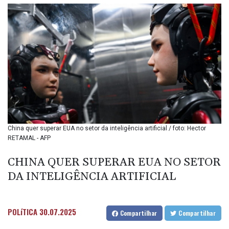
BIF 3451.157116
BMD 1.156136
BND 1.477082
BOB 13.69983
BRL 5.876989
BSD 1.152686
BTN 109.688637
BWP 15.558807
BYN 3.432357
BYR
22660.258427
BZD 2.318271
China quer superar EUA no setor da inteligência artificial / foto: Hector
RETAMAL - AFP
CAD 1.61333
CDF
CHINA QUER SUPERAR EUA NO SETOR
2615.761404
CHF 0.934181
DA INTELIGÊNCIA ARTIFICIAL
CLF 0.026836
CLP
1056.199727
POLíTICA
30.07.2025
Compartilhar
Compartilhar
CNY 7.801146