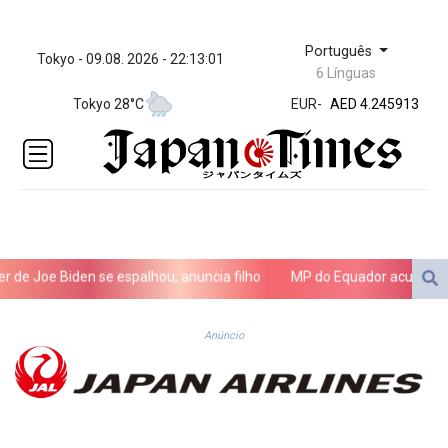
Português
Tokyo - 09.08. 2026 - 22:13:01
ZWL 372.275202
6 Línguas
AED 4.245913
Tokyo 28°C
EUR
-
AED 4.245913
AFN 76.
ALL 93.218842
AMD
422.094755
AOA
1060.176801
ARS
 Joe Biden se espalhou, anuncia filho
MP do Equador acusa sete su
1724.882567
AUD 1.638747
AWG 2.082489
Anúncio
AZN 1.97002
BAM 1.955776
BBD 2.321671
BDT 142.688227
BHD 0.434695