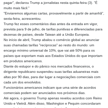
pagar", declarou Trump a jornalistas nesta quinta-feira (3). "É
GMD 84.980421
muito mais fácil."
GNF
"Enviaremos algumas cartas, provavelmente a partir de amanhã",
10123.874202
sexta-feira, acrescentou.
GTQ 8.794891
Trump fez esses comentários dias antes da entrada em vigor,
GYD 241.157003
prevista para 9 de julho, de tarifas punitivas e diferenciadas para
HKD 9.066767
dezenas de países, desde Taiwan até a União Europeia.
HNL 30.895616
No início de abril, Trump abalou o comércio global ao anunciar
HRK 7.536622
suas chamadas tarifas "recíprocas" ao resto do mundo: um
HTG 150.718127
encargo mínimo universal de 10%, que vai até 50% para os
HUF 363.096405
países que exportam mais aos Estados Unidos do que importam
IDR
em produtos americanos.
20580.370421
Diante do estupor e do pânico nos mercados financeiros, o
ILS 3.468234
dirigente republicano suspendeu suas tarifas aduaneiras mais
IMP 0.857252
altas por 90 dias, para dar lugar a negociações comerciais com
INR 110.076256
cada um dos envolvidos.
IQD
Funcionários americanos indicam que uma série de acordos
1509.981237
comerciais podem ser anunciados nos próximos dias.
IRR
Até agora, o governo Trump apenas revelou acordos com Reino
1590322.371805
Unido e Vietnã. Além disso, Washington e Pequim concordaram
ISK 142.598215