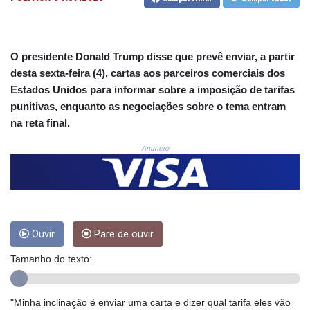
CNH 7.796152
COP 3633.55485
CRC 523.993489
CUC 1.156136
O presidente Donald Trump disse que prevê enviar, a partir
CUP 30.637594
desta sexta-feira (4), cartas aos parceiros comerciais dos
CVE 110.26363
Estados Unidos para informar sobre a imposição de tarifas
CZK 24.258158
punitivas, enquanto as negociações sobre o tema entram
DJF 205.267449
DKK 7.477932
na reta final.
DOP 67.289164
Anúncio
DZD 152.967099
EGP 57.293288
ERN 17.342035
ETB 186.049588
FJD 2.553384
FKP 0.857252
Ouvir
Pare de ouvir
GBP 0.858527
GEL 3.017966
Tamanho do texto:
GGP 0.857252
GHS 13.526832
"Minha inclinação é enviar uma carta e dizer qual tarifa eles vão
GIP 0.857252