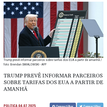
BIF 3451.157116
BMD 1.156136
BND 1.477082
BOB 13.69983
BRL 5.876989
BSD 1.152686
BTN 109.688637
BWP 15.558807
BYN 3.432357
BYR
22660.258427
BZD 2.318271
Trump prevê informar parceiros sobre tarifas dos EUA a partir de amanhã /
foto: Brendan SMIALOWSKI - AFP
CAD 1.612983
CDF
TRUMP PREVÊ INFORMAR PARCEIROS
2615.761404
CHF 0.93588
SOBRE TARIFAS DOS EUA A PARTIR DE
CLF 0.026829
AMANHÃ
CLP
1055.916879
CNY 7.801146
POLíTICA
04.07.2025
Compartilhar
Compartilhar