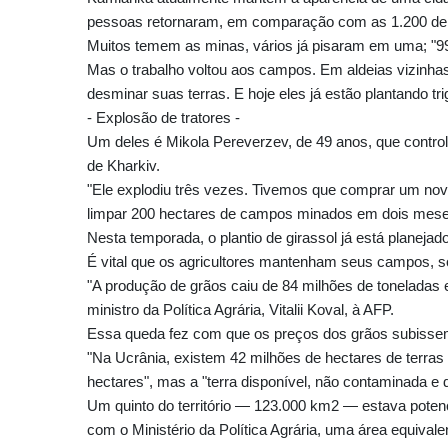
pessoas retornaram, em comparação com as 1.200 de 
Muitos temem as minas, vários já pisaram em uma; "99%
Mas o trabalho voltou aos campos. Em aldeias vizinhas,
desminar suas terras. E hoje eles já estão plantando tr
- Explosão de tratores -
Um deles é Mikola Pereverzev, de 49 anos, que contr
de Kharkiv.
"Ele explodiu três vezes. Tivemos que comprar um nov
limpar 200 hectares de campos minados em dois meses
Nesta temporada, o plantio de girassol já está planejado
É vital que os agricultores mantenham seus campos, sob
"A produção de grãos caiu de 84 milhões de toneladas
ministro da Política Agrária, Vitalii Koval, à AFP.
Essa queda fez com que os preços dos grãos subiss
"Na Ucrânia, existem 42 milhões de hectares de terras 
hectares", mas a "terra disponível, não contaminada e 
Um quinto do território — 123.000 km2 — estava potenc
com o Ministério da Política Agrária, uma área equivale