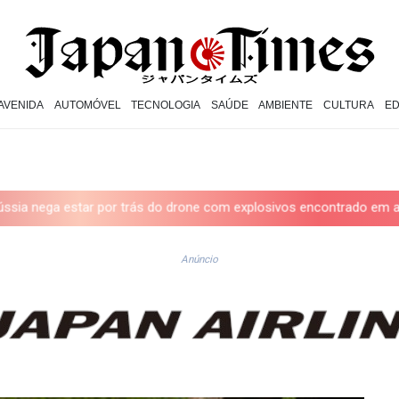
AVENIDA
AUTOMÓVEL
TECNOLOGIA
SAÚDE
AMBIENTE
CULTURA
E
 do drone com explosivos encontrado em aeroporto alemão
De l
Anúncio