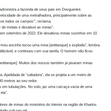
 administra a fazenda de seus pais em Dovguenké.
velocidade de uma metralhadora, principalmente sobre as
s todos os campos'", reclama.
 de metais e desativei as minas".
a em setembro de 2022. Ele desativou minas sozinhos em 10
.
, meu ancinho tocou uma mina [antitanque] e explodiu", lembra.
nutilizável, e continuou com sua tarefa. O homem não ficou
antitanque]. Muitos dos nossos também já pisaram minas
a. Apelidada de "saltadora", ela se projeta a um metro de
40 metros ao seu redor.
os em tubulações. No solo, jaz uma carcaça vazia de uma
ela".
ores de minas do ministério do Interior na região de Kharkiv.
lodiu sob seu pé.