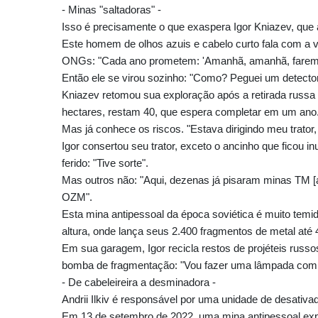
- Minas "saltadoras" -
Isso é precisamente o que exaspera Igor Kniazev, que
Este homem de olhos azuis e cabelo curto fala com a 
ONGs: "Cada ano prometem: 'Amanhã, amanhã, faremo
Então ele se virou sozinho: "Como? Peguei um detector
Kniazev retomou sua exploração após a retirada russ
hectares, restam 40, que espera completar em um ano
Mas já conhece os riscos. "Estava dirigindo meu trator
Igor consertou seu trator, exceto o ancinho que ficou i
ferido: "Tive sorte".
Mas outros não: "Aqui, dezenas já pisaram minas TM [
OZM".
Esta mina antipessoal da época soviética é muito temid
altura, onde lança seus 2.400 fragmentos de metal até 
Em sua garagem, Igor recicla restos de projéteis russ
bomba de fragmentação: "Vou fazer uma lâmpada com 
- De cabeleireira a desminadora -
Andrii Ilkiv é responsável por uma unidade de desativad
Em 13 de setembro de 2022, uma mina antipessoal exp