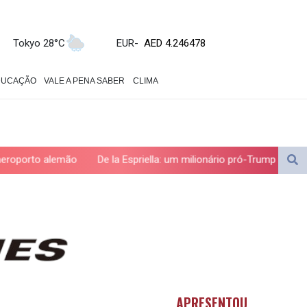
AED 4.246478
AED 4.246478
Tokyo 28°C
EUR
-
AFN 76.888523
ALL 93.48757
AMD 423.347546
DUCAÇÃO
VALE A PENA SABER
CLIMA
AOA 1061.345207
ARS 1733.058686
AUD 1.635994
AWG 2.082513
AZN 1.970043
a Espriella: um milionário pró-Trump na Presidência da Colômbia
BAM 1.961414
BBD 2.328364
BDT 143.103908
BHD 0.435989
BIF 3453.99514
BMD 1.156149
BND 1.48134
BOB 13.739681
APRESENTOU
BRL 5.892665