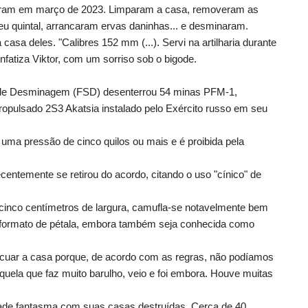
rnaram em março de 2023. Limparam a casa, removeram as
eu quintal, arrancaram ervas daninhas... e desminaram.
asa deles. "Calibres 152 mm (...). Servi na artilharia durante
nfatiza Viktor, com um sorriso sob o bigode.
de Desminagem (FSD) desenterrou 54 minas PFM-1,
ropulsado 2S3 Akatsia instalado pelo Exército russo em seu
b uma pressão de cinco quilos ou mais e é proibida pela
ecentemente se retirou do acordo, citando o uso "cínico" de
inco centímetros de largura, camufla-se notavelmente bem
 formato de pétala, embora também seja conhecida como
acuar a casa porque, de acordo com as regras, não podíamos
ela que faz muito barulho, veio e foi embora. Houve muitas
de fantasma com suas casas destruídas. Cerca de 40