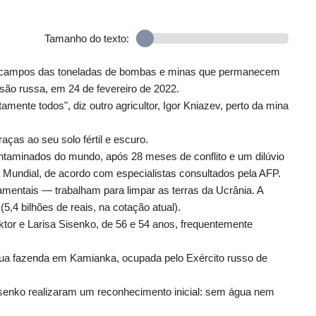
Tamanho do texto:
s campos das toneladas de bombas e minas que permanecem
são russa, em 24 de fevereiro de 2022.
mente todos", diz outro agricultor, Igor Kniazev, perto da mina
ças ao seu solo fértil e escuro.
taminados do mundo, após 28 meses de conflito e um dilúvio
 Mundial, de acordo com especialistas consultados pela AFP.
entais — trabalham para limpar as terras da Ucrânia. A
5,4 bilhões de reais, na cotação atual).
ktor e Larisa Sisenko, de 56 e 54 anos, frequentemente
à sua fazenda em Kamianka, ocupada pelo Exército russo de
senko realizaram um reconhecimento inicial: sem água nem