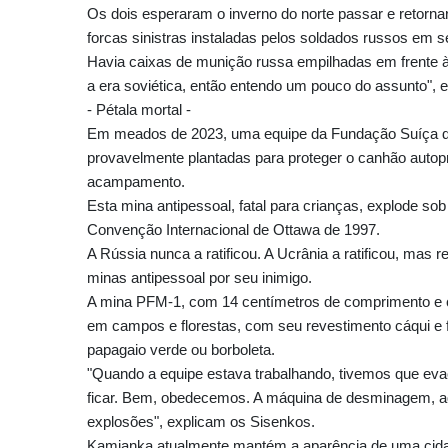
Os dois esperaram o inverno do norte passar e reto
forcas sinistras instaladas pelos soldados russos em s
Havia caixas de munição russa empilhadas em frente à c
a era soviética, então entendo um pouco do assunto", e
- Pétala mortal -
Em meados de 2023, uma equipe da Fundação Suíça 
provavelmente plantadas para proteger o canhão autop
acampamento.
Esta mina antipessoal, fatal para crianças, explode so
Convenção Internacional de Ottawa de 1997.
A Rússia nunca a ratificou. A Ucrânia a ratificou, mas r
minas antipessoal por seu inimigo.
A mina PFM-1, com 14 centímetros de comprimento e c
em campos e florestas, com seu revestimento cáqui e
papagaio verde ou borboleta.
"Quando a equipe estava trabalhando, tivemos que ev
ficar. Bem, obedecemos. A máquina de desminagem, aqu
explosões", explicam os Sisenkos.
Kamianka atualmente mantém a aparência de uma cida