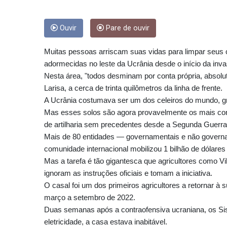
Ouvir
Pare de ouvir
Muitas pessoas arriscam suas vidas para limpar seu
adormecidas no leste da Ucrânia desde o início da inva
Nesta área, "todos desminam por conta própria, absoluta
Larisa, a cerca de trinta quilômetros da linha de frente.
A Ucrânia costumava ser um dos celeiros do mundo, gra
Mas esses solos são agora provavelmente os mais con
de artilharia sem precedentes desde a Segunda Guerra
Mais de 80 entidades — governamentais e não governam
comunidade internacional mobilizou 1 bilhão de dólares (
Mas a tarefa é tão gigantesca que agricultores como Vi
ignoram as instruções oficiais e tomam a iniciativa.
O casal foi um dos primeiros agricultores a retornar 
março a setembro de 2022.
Duas semanas após a contraofensiva ucraniana, os Si
eletricidade, a casa estava inabitável.