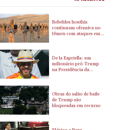
BSD 1.156009
BTN 110.002458
BWP 15.603659
Rebeldes houthis
BYN 3.442252
continuam ofensiva no
Iêmen com ataques em
BYR 22660.520413
região petrolífera
BZD 2.324924
CAD 1.611493
CDF 2615.791646
De la Espriella: um
CHF 0.933942
milionário pró-Trump
CLF 0.026753
na Presidência da
Colômbia
CLP 1056.362238
CNY 7.801236
CNH 7.796982
Obras do salão de baile
COP 3648.921861
de Trump são
CRC 525.515435
bloqueadas em recurso
CUC 1.156149
CUP 30.637949
CVE 110.647961