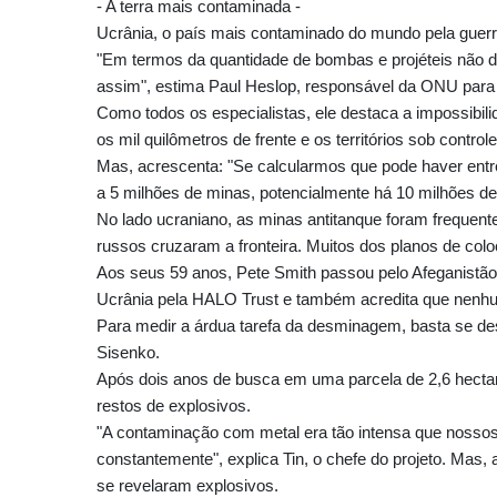
- A terra mais contaminada -
Ucrânia, o país mais contaminado do mundo pela guer
"Em termos da quantidade de bombas e projéteis não d
assim", estima Paul Heslop, responsável da ONU para 
Como todos os especialistas, ele destaca a impossibi
os mil quilômetros de frente e os territórios sob contr
Mas, acrescenta: "Se calcularmos que pode haver entre
a 5 milhões de minas, potencialmente há 10 milhões de 
No lado ucraniano, as minas antitanque foram freque
russos cruzaram a fronteira. Muitos dos planos de col
Aos seus 59 anos, Pete Smith passou pelo Afeganistão
Ucrânia pela HALO Trust e também acredita que nenhum
Para medir a árdua tarefa da desminagem, basta se de
Sisenko.
Após dois anos de busca em uma parcela de 2,6 hecta
restos de explosivos.
"A contaminação com metal era tão intensa que nossos
constantemente", explica Tin, o chefe do projeto. Mas,
se revelaram explosivos.