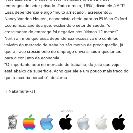
empregos do setor privado. Todo o resto, 19%”, disse ele à AFP.
LTL 3.413768
Essa dependência é algo “muito arriscado”, acrescentou.
LVL 0.699335
Nancy Vanden Houten, economista-chefe para os EUA na Oxford
LYD 7.331909
Economics, apontou que, excluindo o setor de saúde, “o
MAD 10.743067
crescimento do emprego foi negativo nos últimos 12 meses”.
MDL 20.044751
North afirmou que essa dependência excessiva e o contínuo
MGA
vaivém do mercado de trabalho são motivo de preocupação, já
4918.938878
que o fraco crescimento do emprego envia sinais inquietantes
MKD 61.524236
para o conjunto da economia.
MMK
“O importante aqui no mercado de trabalho, do jeito que vejo,
2427.596601
está abaixo da superfície. Acho que ele é um pouco mais fraco do
MNT 4159.0218
que a maioria percebe”, declarou.
MOP 9.314584
MRU 46.338424
MUR 54.419742
H.Nakamura--JT
MVR 17.862733
MWK
1998.775164
Anúncio
MXN 19.811945
MYR 4.728715
MZN 73.882892