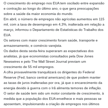
O crescimento do emprego nos EUA tem oscilado entre expansão
GMD 84.980421
e contração ao longo do último ano, o que gera preocupações
GNF
sobre a saúde da maior economia do mundo.
10123.874202
Em abril, o número de empregos não agrícolas aumentou em 115
GTQ 8.794891
mil, com a taxa de desemprego em 4,3%, inalterada em relação a
GYD 241.157003
março, informou o Departamento de Estatísticas do Trabalho dos
HKD 9.067746
EUA.
HNL 30.895616
Os setores com maior crescimento foram saúde, transporte e
HRK 7.536622
armazenamento, e comércio varejista.
HTG 150.718127
Os dados desta sexta-feira superaram as expectativas dos
HUF 363.096405
analistas, já que economistas consultados pela Dow Jones
IDR
Newswires e pelo The Wall Street Journal previam um
20580.370421
crescimento de 55 mil empregos.
ILS 3.468234
A cifra provavelmente tranquilizará os dirigentes do Federal
IMP 0.8566
Reserve (Fed, banco central americano) de que podem manter
INR 110.076256
as taxas de juros inalteradas por ora, já que o encarecimento da
IQD
energia devido à guerra com o Irã alimenta temores de inflação.
1509.981237
O setor de saúde tem sido um motor constante de crescimento, à
IRR
medida que a população dos EUA envelhece e mais pessoas se
1590322.371805
aposentam, impulsionando a criação de empregos nos últimos
ISK 142.598215