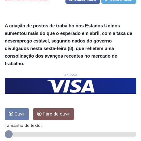
CNH 7.796152
COP 3633.55485
CRC 523.993489
CUC 1.156136
A criação de postos de trabalho nos Estados Unidos
CUP 30.637594
aumentou mais do que o esperado em abril, com a taxa de
CVE 110.26363
desemprego estável, segundo dados do governo
CZK 24.258158
divulgados nesta sexta-feira (8), que refletem uma
DJF 205.267449
DKK 7.477932
consolidação dos avanços recentes no mercado de
DOP 67.289164
trabalho.
DZD 152.967099
Anúncio
EGP 57.293288
ERN 17.342035
ETB 186.049588
FJD 2.553384
FKP 0.8566
GBP 0.856968
Ouvir
Pare de ouvir
GEL 3.017966
GGP 0.8566
Tamanho do texto:
GHS 13.526832
GIP 0.8566