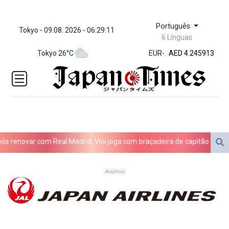
Português
Tokyo - 09.08. 2026 - 06:29:11
ZWL 372.275202
6 Línguas
AED 4.245913
Tokyo 26°C
EUR
-
AED 4.245913
AFN 76.
ALL 93.218842
AMD
422.094755
AOA
1060.176801
ARS
novar com Real Madrid, Vini joga com braçadeira de capitão na vitória 
1724.882567
AUD 1.638747
AWG 2.082489
Anúncio
AZN 1.97002
BAM 1.955776
BBD 2.321671
BDT 142.688227
BHD 0.434695