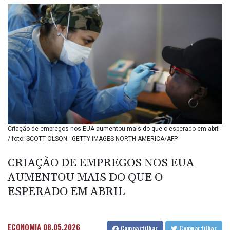
BIF 3451.157116
BMD 1.156136
BND 1.477082
BOB 13.69983
BRL 5.876989
BSD 1.152686
BTN 109.688637
BWP 15.558807
BYN 3.432357
BYR
22660.258427
BZD 2.318271
Criação de empregos nos EUA aumentou mais do que o esperado em abril
/ foto: SCOTT OLSON - GETTY IMAGES NORTH AMERICA/AFP
CAD 1.61333
CDF
CRIAÇÃO DE EMPREGOS NOS EUA
2615.761404
CHF 0.934181
AUMENTOU MAIS DO QUE O
CLF 0.026836
ESPERADO EM ABRIL
CLP
1056.199727
CNY 7.801146
ECONOMIA
08.05.2026
Compartilhar
Compartilhar