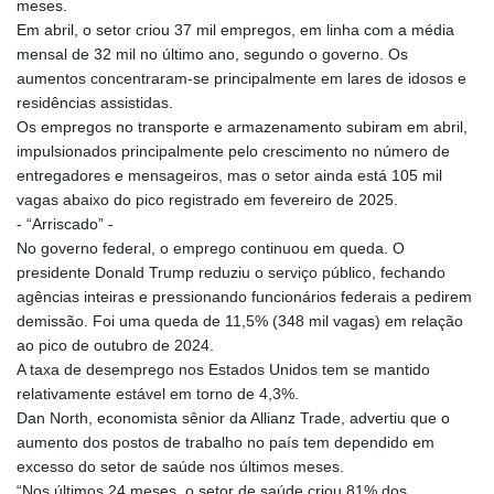
meses.
JEP 0.8566
Em abril, o setor criou 37 mil empregos, em linha com a média
JMD 183.057725
mensal de 32 mil no último ano, segundo o governo. Os
JOD 0.819746
aumentos concentraram-se principalmente em lares de idosos e
JPY 182.445186
residências assistidas.
KES 149.158147
Os empregos no transporte e armazenamento subiram em abril,
KGS 101.104505
impulsionados principalmente pelo crescimento no número de
KHR
entregadores e mensageiros, mas o setor ainda está 105 mil
4681.941823
vagas abaixo do pico registrado em fevereiro de 2025.
KMF 492.514185
- “Arriscado” -
KRW
No governo federal, o emprego continuou em queda. O
1627.712241
presidente Donald Trump reduziu o serviço público, fechando
KWD 0.356853
agências inteiras e pressionando funcionários federais a pedirem
KYD 0.960588
demissão. Foi uma queda de 11,5% (348 mil vagas) em relação
KZT 540.233287
ao pico de outubro de 2024.
LAK
A taxa de desemprego nos Estados Unidos tem se mantido
26025.676609
relativamente estável em torno de 4,3%.
LBP
Dan North, economista sênior da Allianz Trade, advertiu que o
103223.017367
aumento dos postos de trabalho no país tem dependido em
LKR 386.635196
excesso do setor de saúde nos últimos meses.
LRD 208.057415
“Nos últimos 24 meses, o setor de saúde criou 81% dos
LSL 18.726567