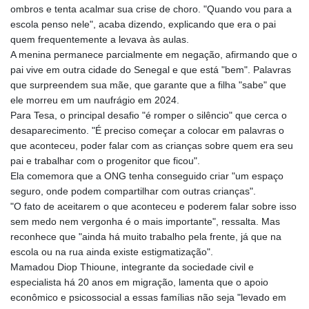
CDF
ombros e tenta acalmar sua crise de choro. "Quando vou para a
2603.991686
escola penso nele", acaba dizendo, explicando que era o pai
CHF 0.936072
quem frequentemente a levava às aulas.
CLF 0.026726
A menina permanece parcialmente em negação, afirmando que o
CLP
pai vive em outra cidade do Senegal e que está "bem". Palavras
1055.284416
que surpreendem sua mãe, que garante que a filha "sabe" que
CNY 7.776313
ele morreu em um naufrágio em 2024.
CNH 7.773295
Para Tesa, o principal desafio "é romper o silêncio" que cerca o
COP
desaparecimento. "É preciso começar a colocar em palavras o
3641.393866
que aconteceu, poder falar com as crianças sobre quem era seu
CRC 525.120121
pai e trabalhar com o progenitor que ficou".
CUC 1.152209
Ela comemora que a ONG tenha conseguido criar "um espaço
CUP 30.533527
seguro, onde podem compartilhar com outras crianças".
CVE 110.287357
"O fato de aceitarem o que aconteceu e poderem falar sobre isso
CZK 24.243908
sem medo nem vergonha é o mais importante", ressalta. Mas
DJF 205.567023
reconhece que "ainda há muito trabalho pela frente, já que na
DKK 7.475736
escola ou na rua ainda existe estigmatização".
DOP 67.265387
Mamadou Diop Thioune, integrante da sociedade civil e
DZD 153.102878
especialista há 20 anos em migração, lamenta que o apoio
EGP 57.247371
econômico e psicossocial a essas famílias não seja "levado em