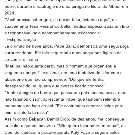
AUD 1.6396
peixe, durante o naufrágio de uma piroga no litoral de Mbour em
AWG 2.073975
2024.
AZN 1.938486
"Você precisa saber que, se quiser falar, estamos aqui", diz
BAM 1.956247
suavemente Tesa Reimat Corbella, médica especializada em luto
BBD 2.325032
e responsável pelo acompanhamento psicossocial.
BDT 142.892687
- Estigmatização -
BHD 0.4353
Já o irmão de nove anos, Pape Balla, demonstra uma segurança
BIF 3450.039479
surpreendente. Ele fala segurando duas pequenas figuras de
BMD 1.152209
crocodilo e lhama.
BND 1.480174
"Meu pai não queria partir, mas o homem que organizou a
BOB 13.962133
viagem o obrigou!", exclama, em uma tentativa de lidar com o
BRL 5.888365
abandono que não compreende. "Dói que ele tenha
BSD 1.154364
desaparecido; eu queria que tivesse ficado conosco".
BTN 109.858653
"Tenho amigos no bairro que passaram pela mesma coisa, mas
BWP 15.612571
não falamos disso", acrescenta Pape, que também relembra
BYN 3.417782
momentos ao lado do pai. "Ele costumava comprar bolas para
BYR
mim e sinto falta disso".
22583.287906
Assim como Babacar, Bambi Diop, de dez anos, mal consegue
BZD 2.321631
articular algumas palavras: "Não quero falar sobre meu pai", diz.
CAD 1.616319
Com delicadeza, a psicoterapeuta Katy Faye a segura pelos