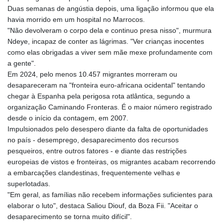
LSL 18.828807
Duas semanas de angústia depois, uma ligação informou que ela
LTL 3.402172
havia morrido em um hospital no Marrocos.
LVL 0.696959
"Não devolveram o corpo dela e continuo presa nisso", murmura
LYD 7.358683
Ndeye, incapaz de conter as lágrimas. "Ver crianças inocentes
MAD 10.770417
como elas obrigadas a viver sem mãe mexe profundamente com
MDL 20.085595
a gente".
MGA
Em 2024, pelo menos 10.457 migrantes morreram ou
4963.135313
desapareceram na "fronteira euro-africana ocidental" tentando
MKD 61.539077
chegar à Espanha pela perigosa rota atlântica, segundo a
MMK
organização Caminando Fronteras. É o maior número registrado
2419.122624
desde o início da contagem, em 2007.
MNT
Impulsionados pelo desespero diante da falta de oportunidades
4143.388184
no país - desemprego, desaparecimento dos recursos
MOP 9.327593
pesqueiros, entre outros fatores - e diante das restrições
MRU 46.278586
europeias de vistos e fronteiras, os migrantes acabam recorrendo
MUR 54.234774
a embarcações clandestinas, frequentemente velhas e
MVR 17.813278
superlotadas.
MWK
"Em geral, as famílias não recebem informações suficientes para
2001.657877
elaborar o luto", destaca Saliou Diouf, da Boza Fii. "Aceitar o
MXN 19.815707
desaparecimento se torna muito difícil".