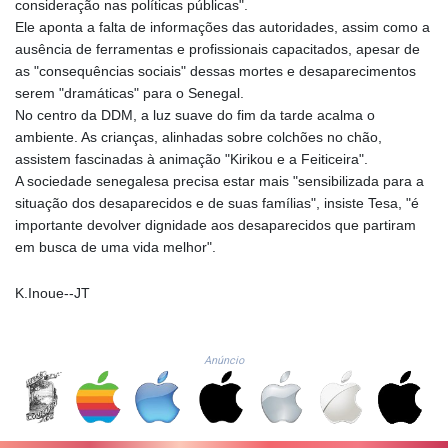
ERN 17.283128
consideração nas políticas públicas".
ETB 186.320421
Ele aponta a falta de informações das autoridades, assim como a
FJD 2.552604
ausência de ferramentas e profissionais capacitados, apesar de
FKP 0.856369
as "consequências sociais" dessas mortes e desaparecimentos
GBP 0.856512
serem "dramáticas" para o Senegal.
GEL 3.013019
No centro da DDM, a luz suave do fim da tarde acalma o
GGP 0.856369
ambiente. As crianças, alinhadas sobre colchões no chão,
GHS 13.568751
assistem fascinadas à animação "Kirikou e a Feiticeira".
GIP 0.856369
A sociedade senegalesa precisa estar mais "sensibilizada para a
GMD 85.263702
situação dos desaparecidos e de suas famílias", insiste Tesa, "é
GNF
importante devolver dignidade aos desaparecidos que partiram
10137.703095
em busca de uma vida melhor".
GTQ 8.808015
GYD 241.504196
K.Inoue--JT
HKD 9.039024
HNL 30.940078
HRK 7.533599
Anúncio
HTG 150.927975
HUF 365.333043
IDR
20624.533343