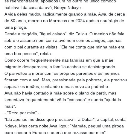
se reencontrarem, apoiados um no outro no único cômodo
JEP 0.856369
habitável da casa da avó, Ndeye Ndiaye.
JMD 182.981857
A vida deles mudou radicalmente quando a mãe, Awa, de cerca
JOD 0.816908
de 30 anos, morreu no Marrocos em 2024 após o naufrágio de
JPY 182.455111
uma piroga.
KES 149.049537
Desde a tragédia, "fiquei calado", diz Fallou. O menino não fala
KGS 100.760472
sobre o assunto nem com a avó nem com os amigos, apenas
KHR
com o pai durante as visitas. "Ele me conta que minha mãe era
4683.238048
uma boa pessoa", relata.
KMF 491.993323
Como ocorre frequentemente nas famílias em que a mãe
KRW
migrante desapareceu, a família acabou se desintegrando.
1637.219545
O pai voltou a morar com os próprios parentes e os meninos
KWD 0.356067
ficaram com a avó. Mas, pressionada pela pobreza, ela precisou
KYD 0.96202
separar os irmãos, confiando o mais novo ao padrinho.
KZT 540.94374
Awa não havia contado à mãe sobre o plano de partir, mas
LAK
lamentava frequentemente vê-la "cansada" e queria "ajudá-la
26082.966454
mais".
LBP
- "Reze por mim" -
103373.346556
"Ela apenas me disse que precisava ir a Dakar", a capital, conta
LKR 387.758699
Ndeye. Mas certa noite Awa ligou: "Mamãe, peguei uma piroga
LRD 208.366759
para chegar à Europa e queria que rezasse por mim".