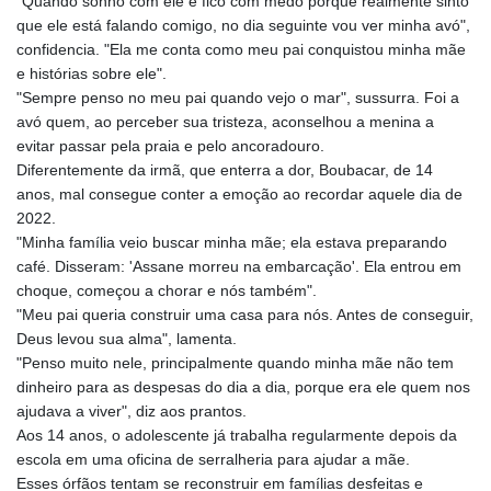
"Quando sonho com ele e fico com medo porque realmente sinto
RUB 95.632926
que ele está falando comigo, no dia seguinte vou ver minha avó",
RWF 1695.78791
confidencia. "Ela me conta como meu pai conquistou minha mãe
SAR 4.324641
e histórias sobre ele".
SBD 9.29642
"Sempre penso no meu pai quando vejo o mar", sussurra. Foi a
SCR 16.957784
avó quem, ao perceber sua tristeza, aconselhou a menina a
SDG 691.902092
evitar passar pela praia e pelo ancoradouro.
SEK 10.960211
Diferentemente da irmã, que enterra a dor, Boubacar, de 14
SGD 1.477431
anos, mal consegue conter a emoção ao recordar aquele dia de
SLE 28.354688
2022.
SOS 659.750917
"Minha família veio buscar minha mãe; ela estava preparando
SRD 43.630106
café. Disseram: 'Assane morreu na embarcação'. Ela entrou em
STD
choque, começou a chorar e nós também".
23848.391029
"Meu pai queria construir uma casa para nós. Antes de conseguir,
STN 24.505606
Deus levou sua alma", lamenta.
SVC 10.10031
"Penso muito nele, principalmente quando minha mãe não tem
SZL 18.813304
dinheiro para as despesas do dia a dia, porque era ele quem nos
THB 38.130617
ajudava a viver", diz aos prantos.
TJS 10.64899
Aos 14 anos, o adolescente já trabalha regularmente depois da
TMT 4.038491
escola em uma oficina de serralheria para ajudar a mãe.
TND 3.385657
Esses órfãos tentam se reconstruir em famílias desfeitas e