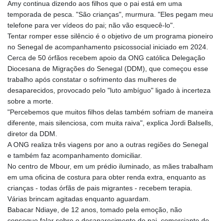
XCD 3.113901
Amy continua dizendo aos filhos que o pai está em uma
XCG 2.080476
temporada de pesca. "São crianças", murmura. "Eles pegam meu
XDR 0.815987
telefone para ver vídeos do pai; não vão esquecê-lo".
XOF 656.107084
Tentar romper esse silêncio é o objetivo de um programa pioneiro
XPF 119.331742
no Senegal de acompanhamento psicossocial iniciado em 2024.
YER 272.900006
Cerca de 50 órfãos recebem apoio da ONG católica Delegação
ZAR 18.834341
Diocesana de Migrações do Senegal (DDM), que começou esse
ZMK
trabalho após constatar o sofrimento das mulheres de
10371.260724
desaparecidos, provocado pelo "luto ambíguo" ligado à incerteza
ZMW 21.962024
sobre a morte.
ZWL 371.010688
"Percebemos que muitos filhos delas também sofriam de maneira
AED 4.231483
diferente, mais silenciosa, com muita raiva", explica Jordi Balsells,
AED 4.231483
diretor da DDM.
AFN 75.467656
A ONG realiza três viagens por ano a outras regiões do Senegal
ALL 93.271336
e também faz acompanhamento domiciliar.
AMD
No centro de Mbour, em um prédio iluminado, as mães trabalham
422.196577
em uma oficina de costura para obter renda extra, enquanto as
AOA
crianças - todas órfãs de pais migrantes - recebem terapia.
1057.72755
Várias brincam agitadas enquanto aguardam.
ARS
Babacar Ndiaye, de 12 anos, tomado pela emoção, não
1728.022837
consegue falar sobre o desaparecimento do pai, comerciante de