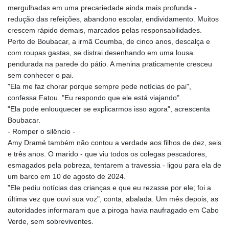
TRY 54.966336
mergulhadas em uma precariedade ainda mais profunda -
TTD 7.815788
redução das refeições, abandono escolar, endividamento. Muitos
TWD 37.158306
crescem rápido demais, marcados pelas responsabilidades.
TZS
Perto de Boubacar, a irmã Coumba, de cinco anos, descalça e
3048.165436
com roupas gastas, se distrai desenhando em uma lousa
UAH 51.689524
pendurada na parede do pátio. A menina praticamente cresceu
UGX
sem conhecer o pai.
4299.964953
"Ela me faz chorar porque sempre pede notícias do pai",
USD 1.152209
confessa Fatou. "Eu respondo que ele está viajando".
UYU 46.490433
"Ela pode enlouquecer se explicarmos isso agora", acrescenta
UZS
Boubacar.
13757.087222
- Romper o silêncio -
VES 869.008663
Amy Dramé também não contou a verdade aos filhos de dez, seis
VND
e três anos. O marido - que viu todos os colegas pescadores,
30205.723678
esmagados pela pobreza, tentarem a travessia - ligou para ela de
VUV 137.124788
um barco em 10 de agosto de 2024.
WST 3.143704
"Ele pediu notícias das crianças e que eu rezasse por ele; foi a
XAF 656.107084
última vez que ouvi sua voz", conta, abalada. Um mês depois, as
XAG 0.018292
autoridades informaram que a piroga havia naufragado em Cabo
XAU 0.000269
Verde, sem sobreviventes.