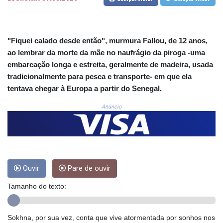
COP
3641.393866
CRC 525.120121
"Fiquei calado desde então", murmura Fallou, de 12 anos,
CUC 1.152209
CUP 30.533527
ao lembrar da morte da mãe no naufrágio da piroga -uma
CVE 110.287357
embarcação longa e estreita, geralmente de madeira, usada
CZK 24.243908
tradicionalmente para pesca e transporte- em que ela
DJF 205.567023
tentava chegar à Europa a partir do Senegal.
DKK 7.475736
DOP 67.265387
Anúncio
DZD 153.102878
EGP 57.247371
ERN 17.283128
ETB 186.320421
FJD 2.552604
Ouvir
Pare de ouvir
FKP 0.856369
GBP 0.856512
Tamanho do texto:
GEL 3.013019
GGP 0.856369
GHS 13.568751
Sokhna, por sua vez, conta que vive atormentada por sonhos nos