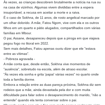
MYR 4.711847
Às vezes, as crianças descobrem brutalmente a notícia na rua ou
MZN 73.643798
na casa de vizinhos. Algumas vivem divididas entre a espera
NAD 18.828807
insuportável, a recusa em aceitar a morte e a raiva.
NGN
É o caso de Sokhna, de 11 anos, de rosto angelical marcado por
1572.383836
um olhar dolorido. A mãe, Fatou Ngom, vive com ela e os outros
NIO 42.477873
filhos em um quarto e pátio alugados, compartilhados com várias
NOK 10.994271
famílias em Mbour.
NPR 175.774208
O pai, Assane, desapareceu depois que a piroga em que viajava
NZD 1.965005
pegou fogo no litoral em 2022.
OMR 0.443012
Sem mais detalhes, Fatou apenas ouviu dizer que ele "estava
PAB 1.154359
entre as vítimas".
PEN 3.901993
- Pobreza agravada -
PGK 5.100167
A mãe conta que, desde então, Sokhna vive momentos de
PHP 70.186213
"ausência", sobretudo na escola, além de atraso escolar.
PKR 320.48031
"Às vezes ela sonha e grita 'papai' várias vezes" no quarto onde
PLN 4.301477
toda a família dorme.
PYG
Embora a relação entre as duas pareça próxima, Sokhna diz sem
6866.570722
rodeios que a mãe, ainda devastada pela dor e com muita
QAR 4.219619
dificuldade para falar sobre o desaparecimento do marido, "não a
RON 5.253604
entende" quando ela tenta conversar sobre o pai.
RSD 117.32364