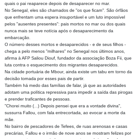
GIP 0.856369
quais o pai reaparece depois de desaparecer no mar.
GMD 85.263702
No Senegal, eles são chamados de "os que ficam". São órfãos
GNF
que enfrentam uma espera insuportável e um luto impossível
10137.703095
pelos "ausentes presentes": pais mortos no mar ou dos quais
GTQ 8.808015
nunca mais se teve notícia após o desaparecimento da
GYD 241.504196
embarcação.
HKD 9.039024
O número desses mortos e desaparecidos - e de seus filhos -
HNL 30.940078
chega a pelo menos "milhares" no Senegal nos últimos anos,
HRK 7.533599
afirma à AFP Saliou Diouf, fundador da associação Boza Fii, que
HTG 150.927975
luta contra o esquecimento dos migrantes desaparecidos.
HUF 365.333043
Na cidade portuária de Mbour, ainda existe um tabu em torno da
IDR
decisão tomada por esses pais de partir.
20624.533343
Também há medo das famílias de falar, já que as autoridades
ILS 3.472762
adotam uma política repressiva para impedir a saída das pirogas
IMP 0.856369
e prender traficantes de pessoas.
INR 109.715086
"Chorei muito (...) Depois pensei que era a vontade divina",
IQD
sussurra Fallou, com fala entrecortada, ao evocar a morte da
1512.239361
mãe.
IRR
No bairro de pescadores de Tefees, de ruas arenosas e casas
1584113.947438
precárias, Fallou e o irmão de nove anos se mostram felizes por
ISK 142.468329