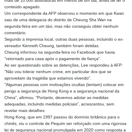
mais de 10.000 assinaturas em menos de um dia, antes de ter o
LVL 0.697039
conteúdo apagado.
LYD 7.340541
Um correspondente da AFP observou o momento em que Kwan
MAD 10.750759
saiu de uma delegacia do distrito de Cheung Sha Wan na
MDL 20.045426
segunda-feira em um táxi, mas não conseguiu obter nenhum
MGA
comentário.
4953.209598
Segundo a imprensa local, outras duas pessoas, incluindo o ex-
MKD 61.530604
vereador Kenneth Cheung, também foram detidas.
MMK
Cheung informou na segunda-feira no Facebook que havia
2419.273024
"retornado para casa após o pagamento de fiança".
MNT
Ao ser questionado sobre as detenções, Lee respondeu à AFP:
4143.630364
"Não vou tolerar nenhum crime, em particular dos que se
MOP 9.308979
aproveitam da tragédia que estamos vivendo".
MRU 46.227284
"Algumas pessoas com motivações ocultas (tentam) colocar em
MUR 54.091068
perigo a segurança de Hong Kong e a segurança nacional da
MVR 17.814877
China", afirmou. "Portanto, devemos adotar as medidas
MWK
adequadas, incluindo medidas policiais", acrescentou, sem
2000.462131
revelar mais detalhes.
MXN 19.827749
Hong Kong, que em 1997 passou do domínio britânico para o
MYR 4.717706
chinês, viu o controle de Pequim ser reforçado com uma rigorosa
MZN 73.617371
lei de segurança nacional promulgada em 2020 como resposta a