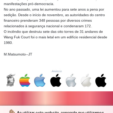
NAD 18.828873
manifestações pró-democracia.
NGN 1570.51294
No ano passado, uma lei aumentou para sete anos a pena por
NIO 42.394946
sedição. Desde o início de novembro, as autoridades do centro
NOK 10.986524
financeiro prenderam 348 pessoas por diversos crimes
NPR 175.42192
relacionados à segurança nacional e condenaram 172.
NZD 1.963847
O incêndio que destruiu sete das oito torres de 31 andares de
OMR 0.443071
Wang Fuk Court foi o mais letal em um edifício residencial desde
PAB 1.15205
1980.
PEN 3.894206
PGK 5.089989
M.Matsumoto--JT
PHP 70.051904
PKR 319.84077
PLN 4.303407
Anúncio
PYG 6852.83835
QAR 4.211344
RON 5.255707
RSD 117.398041
RUB 95.645946
RWF
1692.396524
Ao utilizar este website, concorda que utilizamos