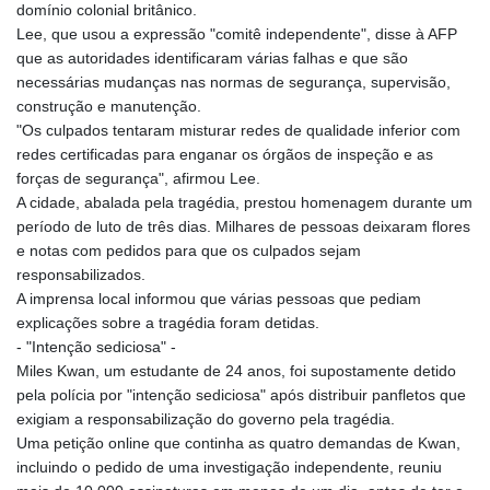
JMD 182.616705
domínio colonial britânico.
JOD 0.817025
Lee, que usou a expressão "comitê independente", disse à AFP
JPY 182.571559
que as autoridades identificaram várias falhas e que são
KES 149.066921
necessárias mudanças nas normas de segurança, supervisão,
KGS 100.772506
construção e manutenção.
KHR
"Os culpados tentaram misturar redes de qualidade inferior com
4671.006893
redes certificadas para enganar os órgãos de inspeção e as
KMF 492.049525
forças de segurança", afirmou Lee.
KRW
A cidade, abalada pela tragédia, prestou homenagem durante um
1640.978088
período de luto de três dias. Milhares de pessoas deixaram flores
KWD 0.356833
e notas com pedidos para que os culpados sejam
KYD 0.960096
responsabilizados.
KZT 539.86659
A imprensa local informou que várias pessoas que pediam
LAK
explicações sobre a tragédia foram detidas.
26045.837925
- "Intenção sediciosa" -
LBP
Miles Kwan, um estudante de 24 anos, foi supostamente detido
103192.042878
pela polícia por "intenção sediciosa" após distribuir panfletos que
LKR 386.984902
exigiam a responsabilização do governo pela tragédia.
LRD 209.293797
Uma petição online que continha as quatro demandas de Kwan,
LSL 18.829049
incluindo o pedido de uma investigação independente, reuniu
LTL 3.402561