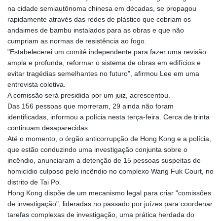
GNF
na cidade semiautônoma chinesa em décadas, se propagou
10117.544985
rapidamente através das redes de plástico que cobriam os
GTQ 8.790438
andaimes de bambu instalados para as obras e que não
GYD 241.021217
cumpriam as normas de resistência ao fogo.
HKD 9.039583
"Estabelecerei um comitê independente para fazer uma revisão
HNL 30.878201
ampla e profunda, reformar o sistema de obras em edifícios e
HRK 7.534341
evitar tragédias semelhantes no futuro", afirmou Lee em uma
HTG 150.632674
entrevista coletiva.
HUF 365.29112
A comissão será presidida por um juiz, acrescentou.
IDR
Das 156 pessoas que morreram, 29 ainda não foram
20648.779673
identificadas, informou a polícia nesta terça-feira. Cerca de trinta
ILS 3.465894
continuam desaparecidas.
IMP 0.85598
Até o momento, o órgão anticorrupção de Hong Kong e a polícia,
INR 109.832114
que estão conduzindo uma investigação conjunta sobre o
IQD
incêndio, anunciaram a detenção de 15 pessoas suspeitas de
1510.141512
homicídio culposo pelo incêndio no complexo Wang Fuk Court, no
IRR
distrito de Tai Po.
1584294.588378
Hong Kong dispõe de um mecanismo legal para criar "comissões
ISK 142.406399
de investigação", lideradas no passado por juízes para coordenar
JEP 0.85598
tarefas complexas de investigação, uma prática herdada do