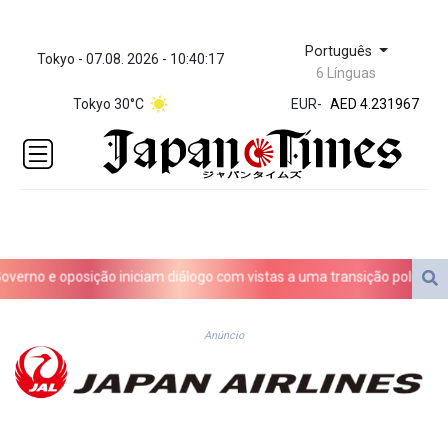
Português
Tokyo - 07.08. 2026 - 10:40:17
ZWL 371.052996
6 Línguas
AED 4.231967
Tokyo 30°C
EUR
-
AED 4.231967
AFN 75.
ALL 93.084804
AMD 422.04403
AOA
1057.848456
ARS
1727.972826
no e oposição iniciam diálogo com vistas a uma transição política na V
AUD 1.638476
AWG 2.074212
AZN 1.960615
Anúncio
BAM 1.952344
BBD 2.320382
BDT 142.607535
BHD 0.434558
BIF 3445.496469