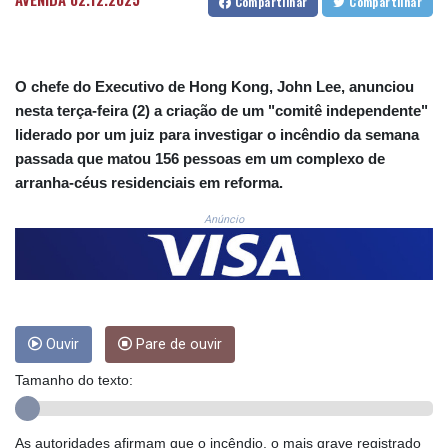
3641.809104
Compartilhar
Compartilhar
CRC 524.040432
CUC 1.15234
CUP 30.537009
O chefe do Executivo de Hong Kong, John Lee, anunciou
CVE 110.797088
CZK 24.246042
nesta terça-feira (2) a criação de um "comitê independente"
DJF 204.79359
liderado por um juiz para investigar o incêndio da semana
DKK 7.476071
passada que matou 156 pessoas em um complexo de
DOP 67.179284
arranha-céus residenciais em reforma.
DZD 153.12335
EGP 57.264041
Anúncio
ERN 17.285099
ETB 185.946995
FJD 2.551799
FKP 0.85598
GBP 0.856476
Ouvir
Pare de ouvir
GEL 3.013365
GGP 0.85598
Tamanho do texto:
GHS 13.522718
GIP 0.85598
GMD 85.273513
As autoridades afirmam que o incêndio, o mais grave registrado