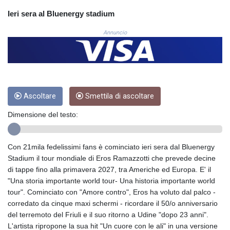
CRC 524.040432
Ieri sera al Bluenergy stadium
CUC 1.15234
CUP 30.537009
Annuncio
CVE 110.797088
CZK 24.246042
DJF 204.79359
DKK 7.476071
DOP 67.179284
Ascoltare
Smettila di ascoltare
DZD 153.12335
EGP 57.264041
Dimensione del testo:
ERN 17.285099
ETB 185.946995
FJD 2.551799
Con 21mila fedelissimi fans è cominciato ieri sera dal Bluenergy
FKP 0.85598
Stadium il tour mondiale di Eros Ramazzotti che prevede decine
GBP 0.856476
di tappe fino alla primavera 2027, tra Americhe ed Europa. E' il
GEL 3.013365
"Una storia importante world tour- Una historia importante world
GGP 0.85598
tour". Cominciato con "Amore contro", Eros ha voluto dal palco -
GHS 13.522718
corredato da cinque maxi schermi - ricordare il 50/o anniversario
GIP 0.85598
del terremoto del Friuli e il suo ritorno a Udine "dopo 23 anni".
GMD 85.273513
L'artista ripropone la sua hit "Un cuore con le ali" in una versione