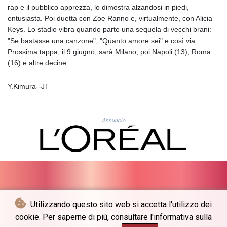
GNF
rap e il pubblico apprezza, lo dimostra alzandosi in piedi,
10117.544985
entusiasta. Poi duetta con Zoe Ranno e, virtualmente, con Alicia
GTQ 8.790438
Keys. Lo stadio vibra quando parte una sequela di vecchi brani:
GYD 241.021217
"Se bastasse una canzone", "Quanto amore sei" e così via.
HKD 9.039583
Prossima tappa, il 9 giugno, sarà Milano, poi Napoli (13), Roma
HNL 30.878201
(16) e altre decine.
HRK 7.534341
HTG 150.632674
Y.Kimura--JT
HUF 365.29112
IDR
20648.779673
Annuncio
ILS 3.465894
IMP 0.85598
INR 109.832114
IQD
1510.141512
IRR
1584294.588378
Utilizzando questo sito web si accetta l'utilizzo dei
ISK 142.406399
© The Japan Times - 2026 - Tutti i diritti riservati
cookie. Per saperne di più, consultare l'informativa sulla
JEP 0.85598