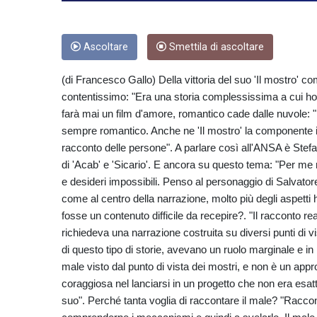
Ascoltare
Smettila di ascoltare
(di Francesco Gallo) Della vittoria del suo 'Il mostro' c
contentissimo: "Era una storia complessissima a cui ho d
farà mai un film d'amore, romantico cade dalle nuvole: "
sempre romantico. Anche ne 'Il mostro' la componente inv
racconto delle persone". A parlare così all'ANSA è Stefa
di 'Acab' e 'Sicario'. E ancora su questo tema: "Per me
e desideri impossibili. Penso al personaggio di Salvat
come al centro della narrazione, molto più degli aspetti 
fosse un contenuto difficile da recepire?. "Il racconto rea
richiedeva una narrazione costruita su diversi punti di v
di questo tipo di storie, avevano un ruolo marginale e in
male visto dal punto di vista dei mostri, e non è un app
coraggiosa nel lanciarsi in un progetto che non era esat
suo". Perché tanta voglia di raccontare il male? "Raccon