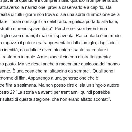
 spaventa quando è incomprensibile, quando irrompe nella tua
ttraverso la narrazione, provi a osservarlo e a capirlo, stai
tà di tutti i giorni non trova ci sia una sorta di rimozione della
e il male non significa celebrarlo. Significa portarlo alla luce,
stratto e meno spaventoso". Perché nei suoi lavori torna
ti gli esseri umani, il male mi spaventa. Raccontarlo è un modo
 ragazzo il potere era rappresentato dalla famiglia, dagli adulti,
 identità, da adulto è diventato interessante raccontare i
i trasforma in male. A me piace il cinema d'intrattenimento:
imo posto. Ma se riesci anche a raccontare qualcosa del mondo
ressante. È una cosa che mi affascina da sempre". Quali sono i
à enorme di film. Appartengo a una generazione che è
re film a settimana. Ma non posso dire ci sia un singolo autore
tro 2? "La storia va avanti per trent'anni, quindi potrebbe
sultati di questa stagione, che non erano affatto scontati".