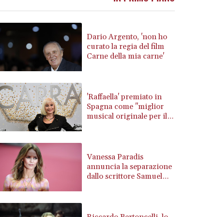
BRL 5.903154
BSD 1.154282
BTN 109.850883
Dario Argento, 'non ho
BWP 15.611467
curato la regia del film
Carne della mia carne'
BYN 3.41754
BYR 22581.690677
BZD 2.321467
CAD 1.615317
'Raffaella' premiato in
CDF 2603.806986
Spagna come "miglior
CHF 0.936264
musical originale per il
2026"
CLF 0.026724
CLP 1055.210169
CNY 7.775763
Vanessa Paradis
CNH 7.773194
annuncia la separazione
COP 3641.136324
dallo scrittore Samuel
CRC 525.082981
Benchetrit
CUC 1.152127
CUP 30.531367