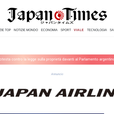
ZIE TOP
NOTIZIE MONDO
ECONOMIA
SPORT
VIALE
TECNOLOGIA
SA
 legge sulla proprietà davanti al Parlamento argentino, scontri
Es
Annuncio