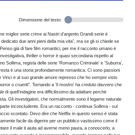
Dimensione del testo:
ome miglior serie crime ai Nastri d'argento Grandi serie è
edicato due anni pieni della mia vita", ma se gli si chiede se
Penso già di fare film romantici, per me il racconto umano è
estigativa, thriller o horror è quasi secondaria rispetto al
no Sollima, regista delle serie 'Romanzo Criminale' e 'Suburra',
 resta è una storia profondamente romantica. Ci sono passioni
ore Vinci e al suo grande amore represso che ho sempre visto
horror o cruenti". Tornando a 'Il mostro' ha creduto davvero che
le di quell'indagine era difficilissimo da adattare perché
ista. Gli investigatori, che normalmente sono il legame naturale
 parte inconcludente. Era un racconto - continua Sollima - sul
roccio scontato. Devo dire che Netflix in questo senso è stata
tamente facile da digerire per un pubblico vastissimo come il
tare il male ti aiuta ad averne meno paura, a conoscerlo, a