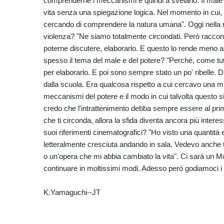
comprenderne i meccanismi e quindi a svelarlo. Il male
vita senza una spiegazione logica. Nel momento in cui, a
cercando di comprendere la natura umana". Oggi nella real
violenza? "Ne siamo totalmente circondati. Però raccontar
poterne discutere, elaborarlo. E questo lo rende meno a
spesso il tema del male e del potere? "Perché, come tut
per elaborarlo. E poi sono sempre stato un po' ribelle. Da
dalla scuola. Era qualcosa rispetto a cui cercavo una mia
meccanismi del potere e il modo in cui talvolta questo s
credo che l'intrattenimento debba sempre essere al pr
che ti circonda, allora la sfida diventa ancora più inte
suoi riferimenti cinematografici? "Ho visto una quantit
letteralmente cresciuta andando in sala. Vedevo anche t
o un'opera che mi abbia cambiato la vita". Ci sarà un Mos
continuare in moltissimi modi. Adesso però godiamoci i ri
K.Yamaguchi--JT