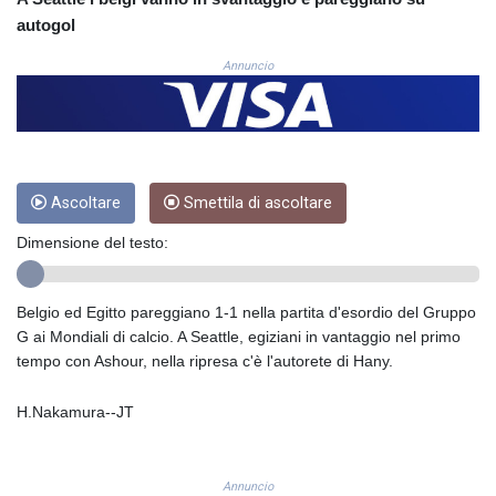
COP
autogol
3654.814015
Annuncio
CRC 525.224073
CUC 1.155508
CUP 30.620962
CVE 110.52354
CZK 24.260063
DJF 205.745052
Ascoltare
Smettila di ascoltare
DKK 7.475778
DOP 67.445728
Dimensione del testo:
DZD 153.610645
EGP 57.528581
ERN 17.33262
Belgio ed Egitto pareggiano 1-1 nella partita d'esordio del Gruppo
ETB 186.48005
G ai Mondiali di calcio. A Seattle, egiziani in vantaggio nel primo
FJD 2.554253
tempo con Ashour, nella ripresa c'è l'autorete di Hany.
FKP 0.858821
GBP 0.856712
H.Nakamura--JT
GEL 3.021621
GGP 0.858821
GHS 13.558658
Annuncio