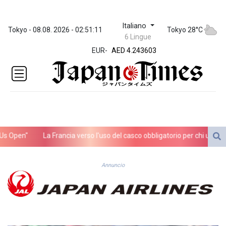
Italiano
ZWL 372.073103
Tokyo - 08.08. 2026 - 02:51:11
Tokyo 28°C
6 Lingue
AED 4.243603
EUR
-
AED 4.243603
AFN 75.680614
ALL 93.435737
AMD
423.112329
AOA
1060.75621
ARS
 Open"
La Francia verso l'uso del casco obbligatorio per chi usa il mo
1732.118969
AUD 1.636952
AWG 2.079914
Annuncio
AZN 1.958749
BAM 1.960326
BBD 2.327073
BDT 143.024567
BHD 0.435697