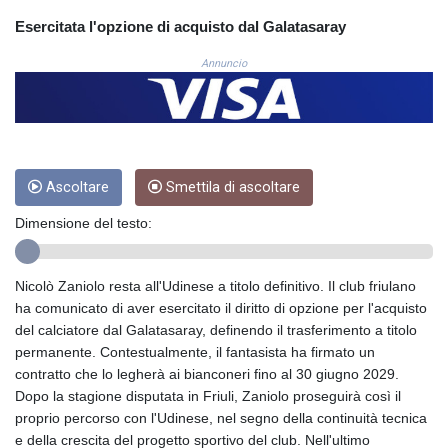
COP
Esercitata l'opzione di acquisto dal Galatasaray
3648.921861
CRC 525.515435
Annuncio
CUC 1.156149
CUP 30.637949
CVE 110.647961
CZK 24.266354
DJF 205.471255
Ascoltare
Smettila di ascoltare
DKK 7.476127
DOP 67.346134
Dimensione del testo:
DZD 153.688915
EGP 57.556612
ERN 17.342235
Nicolò Zaniolo resta all'Udinese a titolo definitivo. Il club friulano
ETB 186.583498
ha comunicato di aver esercitato il diritto di opzione per l'acquisto
FJD 2.553413
del calciatore dal Galatasaray, definendo il trasferimento a titolo
FKP 0.859298
permanente. Contestualmente, il fantasista ha firmato un
GBP 0.856793
contratto che lo legherà ai bianconeri fino al 30 giugno 2029.
GEL 3.023376
Dopo la stagione disputata in Friuli, Zaniolo proseguirà così il
GGP 0.859298
proprio percorso con l'Udinese, nel segno della continuità tecnica
GHS 13.596763
e della crescita del progetto sportivo del club. Nell'ultimo