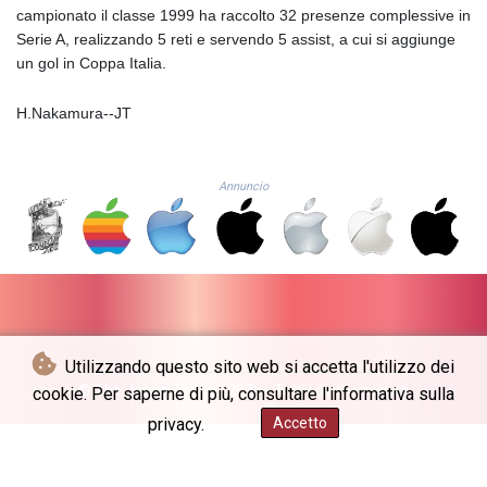
GIP 0.859298
campionato il classe 1999 ha raccolto 32 presenze complessive in
GMD 84.981404
Serie A, realizzando 5 reti e servendo 5 assist, a cui si aggiunge
GNF
un gol in Coppa Italia.
10145.207892
GTQ 8.820244
H.Nakamura--JT
GYD 241.852202
HKD 9.070596
HNL 30.984681
Annuncio
HRK 7.533703
HTG 151.152612
HUF 363.337748
IDR
20582.920659
ILS 3.468274
IMP 0.859298
Utilizzando questo sito web si accetta l'utilizzo dei
INR 110.065674
© The Japan Times - 2026 - Tutti i diritti riservati
cookie. Per saperne di più, consultare l'informativa sulla
IQD
1514.334158
privacy.
Accetto
IRR
1590340.758301