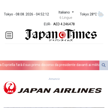
Italiano
ZWL 372.279507
Tokyo - 08.08. 2026 - 04:52:12
Tokyo 28°C
6 Lingue
AED 4.246478
EUR
-
AED 4.246478
AFN 76.888523
ALL 93.48757
AMD
423.347546
AOA
1061.345207
ARS
spriella farà il suo primo discorso da presidente davanti ai militari
Se
1733.058686
AUD 1.635994
AWG 2.082513
Annuncio
AZN 1.970043
BAM 1.961414
BBD 2.328364
BDT 143.103908
BHD 0.435989