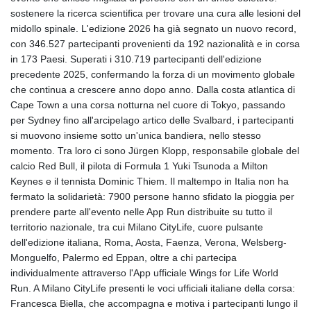
GIP 0.859298
sostenere la ricerca scientifica per trovare una cura alle lesioni del
GMD 84.981404
midollo spinale. L'edizione 2026 ha già segnato un nuovo record,
GNF
con 346.527 partecipanti provenienti da 192 nazionalità e in corsa
10145.207892
in 173 Paesi. Superati i 310.719 partecipanti dell'edizione
GTQ 8.820244
precedente 2025, confermando la forza di un movimento globale
GYD 241.852202
che continua a crescere anno dopo anno. Dalla costa atlantica di
HKD 9.070596
Cape Town a una corsa notturna nel cuore di Tokyo, passando
HNL 30.984681
per Sydney fino all'arcipelago artico delle Svalbard, i partecipanti
HRK 7.533703
si muovono insieme sotto un'unica bandiera, nello stesso
HTG 151.152612
momento. Tra loro ci sono Jürgen Klopp, responsabile globale del
HUF 363.337748
calcio Red Bull, il pilota di Formula 1 Yuki Tsunoda a Milton
IDR
Keynes e il tennista Dominic Thiem. Il maltempo in Italia non ha
20582.920659
fermato la solidarietà: 7900 persone hanno sfidato la pioggia per
ILS 3.468274
prendere parte all'evento nelle App Run distribuite su tutto il
IMP 0.859298
territorio nazionale, tra cui Milano CityLife, cuore pulsante
INR 110.065674
dell'edizione italiana, Roma, Aosta, Faenza, Verona, Welsberg-
IQD
Monguelfo, Palermo ed Eppan, oltre a chi partecipa
1514.334158
individualmente attraverso l'App ufficiale Wings for Life World
IRR
Run. A Milano CityLife presenti le voci ufficiali italiane della corsa:
1590340.758301
Francesca Biella, che accompagna e motiva i partecipanti lungo il