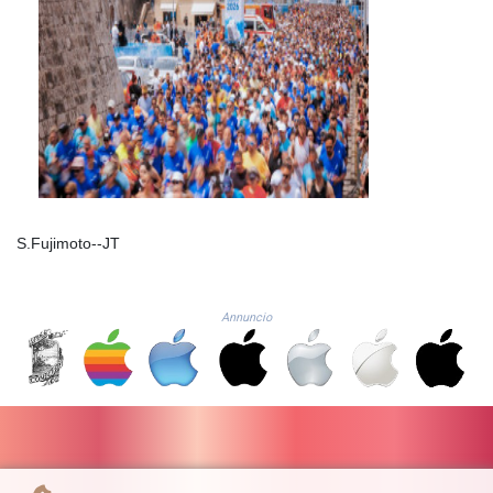
RWF
1699.865164
SAR 4.370505
SBD 9.328213
SCR 16.756231
SDG 694.271725
SEK 10.952356
SGD 1.478142
SLE 28.445505
SOS 660.690956
S.Fujimoto--JT
SRD 43.779321
STD
23929.950059
Annuncio
STN 24.570322
SVC 10.115257
SZL 18.776741
THB 38.118659
TJS 10.664222
TMT 4.052302
TND 3.39612