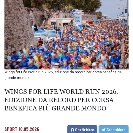
BIF 3453.99514
BMD 1.156149
BND 1.48134
BOB 13.739681
BRL 5.892665
BSD 1.156009
BTN 110.002458
BWP 15.603659
BYN 3.442252
BYR
22660.520413
Wings for Life World run 2026, edizione da record per corsa benefica più
BZD 2.324924
grande mondo
CAD 1.611493
CDF
WINGS FOR LIFE WORLD RUN 2026,
2615.791646
EDIZIONE DA RECORD PER CORSA
CHF 0.933942
CLF 0.026753
BENEFICA PIÙ GRANDE MONDO
CLP
1056.362238
CNY 7.801236
SPORT
10.05.2026
Condividere
Condividere
CNH 7.796982