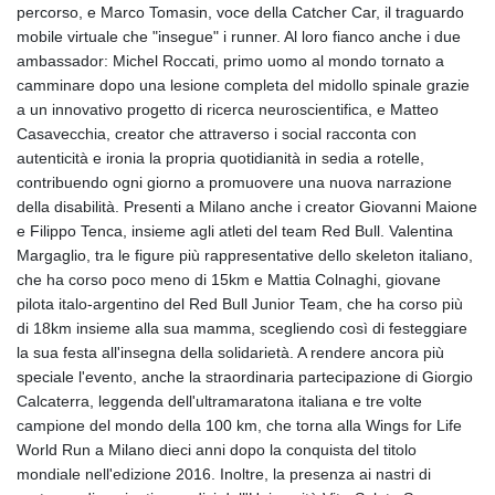
ISK 142.611425
percorso, e Marco Tomasin, voce della Catcher Car, il traguardo
JEP 0.859298
mobile virtuale che "insegue" i runner. Al loro fianco anche i due
JMD 183.585438
ambassador: Michel Roccati, primo uomo al mondo tornato a
JOD 0.819755
camminare dopo una lesione completa del midollo spinale grazie
JPY 182.105612
a un innovativo progetto di ricerca neuroscientifica, e Matteo
KES 147.605987
Casavecchia, creator che attraverso i social racconta con
KGS 101.105674
autenticità e ironia la propria quotidianità in sedia a rotelle,
KHR
contribuendo ogni giorno a promuovere una nuova narrazione
4685.298214
della disabilità. Presenti a Milano anche i creator Giovanni Maione
KMF 492.519879
e Filippo Tenca, insieme agli atleti del team Red Bull. Valentina
KRW
Margaglio, tra le figure più rappresentative dello skeleton italiano,
1629.419037
che ha corso poco meno di 15km e Mattia Colnaghi, giovane
KWD 0.356776
pilota italo-argentino del Red Bull Junior Team, che ha corso più
KYD 0.963357
di 18km insieme alla sua mamma, scegliendo così di festeggiare
KZT 541.790653
la sua festa all'insegna della solidarietà. A rendere ancora più
LAK
speciale l'evento, anche la straordinaria partecipazione di Giorgio
26108.739178
Calcaterra, leggenda dell'ultramaratona italiana e tre volte
LBP
campione del mondo della 100 km, che torna alla Wings for Life
103533.143415
World Run a Milano dieci anni dopo la conquista del titolo
LKR 387.749774
mondiale nell'edizione 2016. Inoltre, la presenza ai nastri di
LRD 209.899292