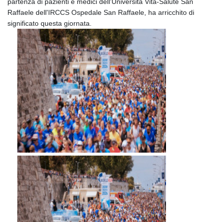
partenza di pazienti e medici dell'Università Vita-Salute San
LSL 18.780552
Raffaele dell'IRCCS Ospedale San Raffaele, ha arricchito di
LTL 3.413808
significato questa giornata.
LVL 0.699343
LYD 7.358934
MAD 10.774363
MDL 20.102535
MGA
4933.054837
MKD 61.708483
MMK
2427.395773
MNT
4157.558143
MOP 9.341598
MRU 46.473418
MUR 54.420371
MVR 17.874501
MWK
2004.537163
MXN 19.809677