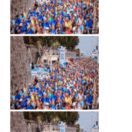
MYR 4.729001
MZN 73.883747
NAD 18.780552
NGN
1577.519501
NIO 42.541205
NOK 10.981266
NPR 176.003933
NZD 1.961655
OMR 0.444533
PAB 1.155994
PEN 3.915024
PGK 5.108776
PHP 70.28003
PKR 320.93685
PLN 4.299776
PYG 6873.88175
QAR 4.225923
RON 5.25054
RSD 117.323733
RUB 95.127146