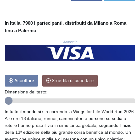
COP
3648.921861
CRC 525.515435
In Italia, 7900 i partecipanti, distribuiti da Milano a Roma
CUC 1.156149
fino a Palermo
CUP 30.637949
CVE 110.647961
Annuncio
CZK 24.266354
DJF 205.471255
DKK 7.476127
DOP 67.346134
DZD 153.688915
Ascoltare
Smettila di ascoltare
EGP 57.556612
ERN 17.342235
Dimensione del testo:
ETB 186.583498
FJD 2.553413
FKP 0.859298
In tutto il mondo si sta correndo la Wings for Life World Run 2026.
GBP 0.856793
Alle ore 13 italiane, runner, camminatori e persone su sedia a
GEL 3.023376
rotelle hanno preso il via in simultanea globale, segnando l'inizio
GGP 0.859298
della 13ª edizione della più grande corsa benefica al mondo. Un
GHS 13.596763
evento che unisce migliaia di persone con un unico obiettivo: