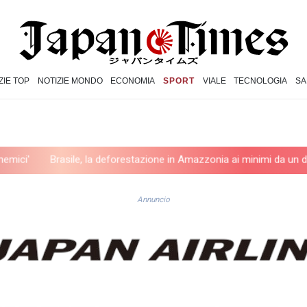
ZIE TOP
NOTIZIE MONDO
ECONOMIA
SPORT
VIALE
TECNOLOGIA
SA
Brasile, la deforestazione in Amazzonia ai minimi da un decennio
Annuncio