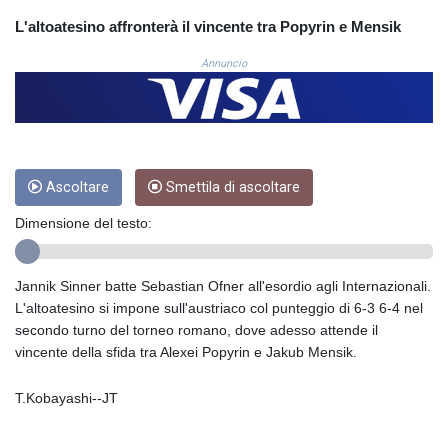
COP
L'altoatesino affronterà il vincente tra Popyrin e Mensik
3672.942237
CRC 524.929317
Annuncio
CUC 1.154295
CUP 30.588806
CVE 110.25684
CZK 24.205269
DJF 205.50301
Ascoltare
Smettila di ascoltare
DKK 7.475304
DOP 67.244732
Dimensione del testo:
DZD 153.502688
EGP 57.471515
ERN 17.314419
Jannik Sinner batte Sebastian Ofner all'esordio agli Internazionali.
ETB 186.262401
L'altoatesino si impone sull'austriaco col punteggio di 6-3 6-4 nel
FJD 2.553819
secondo turno del torneo romano, dove adesso attende il
FKP 0.857432
vincente della sfida tra Alexei Popyrin e Jakub Mensik.
GBP 0.857122
GEL 3.018477
T.Kobayashi--JT
GGP 0.857432
GHS 13.565055