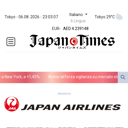
Italiano
ZWL 371.682381
Tokyo - 06.08. 2026 - 23:03:07
Tokyo 29°C
6 Lingue
AED 4.239148
EUR
-
AED 4.239148
AFN 76.183133
ALL 93.242695
AMD
422.066935
AOA
1059.642688
ARS
o a New York, a +1,45%
Arera rafforza vigilanza su mercato elettrico
1727.110367
AUD 1.638971
AWG 2.080616
Annuncio
AZN 1.960251
BAM 1.955655
BBD 2.324318
BDT 142.849428
BHD 0.435164