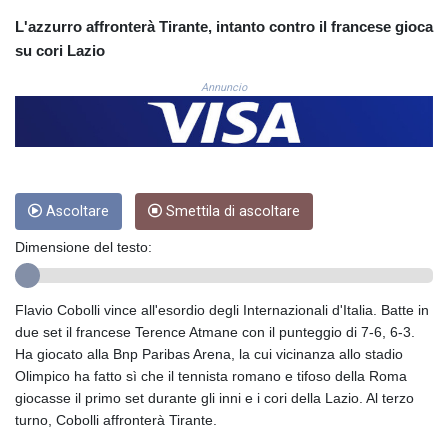
CRC 525.197761
L'azzurro affronterà Tirante, intanto contro il francese gioca
CUC 1.152379
su cori Lazio
CUP 30.538041
CVE 110.303663
Annuncio
CZK 24.256194
DJF 205.597417
DKK 7.475499
DOP 67.275332
DZD 153.346558
Ascoltare
Smettila di ascoltare
EGP 57.370946
ERN 17.285684
Dimensione del testo:
ETB 186.347968
FJD 2.551309
FKP 0.856496
Flavio Cobolli vince all'esordio degli Internazionali d'Italia. Batte in
GBP 0.85733
due set il francese Terence Atmane con il punteggio di 7-6, 6-3.
GEL 3.013436
Ha giocato alla Bnp Paribas Arena, la cui vicinanza allo stadio
GGP 0.856496
Olimpico ha fatto sì che il tennista romano e tifoso della Roma
GHS 13.570757
giocasse il primo set durante gli inni e i cori della Lazio. Al terzo
GIP 0.856496
turno, Cobolli affronterà Tirante.
GMD 85.276242