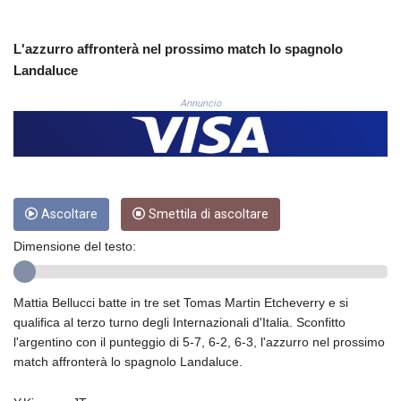
COP
3650.105178
L'azzurro affronterà nel prossimo match lo spagnolo
CRC 525.509359
Landaluce
CUC 1.156136
CUP 30.637594
Annuncio
CVE 110.646682
CZK 24.258158
DJF 205.46888
DKK 7.477932
DOP 67.345355
DZD 153.688625
Ascoltare
Smettila di ascoltare
EGP 57.293288
Dimensione del testo:
ERN 17.342035
ETB 184.982115
FJD 2.553384
Mattia Bellucci batte in tre set Tomas Martin Etcheverry e si
FKP 0.859288
qualifica al terzo turno degli Internazionali d'Italia. Sconfitto
GBP 0.856968
l'argentino con il punteggio di 5-7, 6-2, 6-3, l'azzurro nel prossimo
GEL 3.017966
match affronterà lo spagnolo Landaluce.
GGP 0.859288
GHS 13.596606