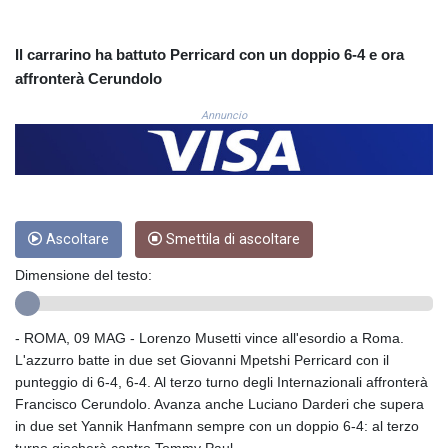
COP 3633.55485
CRC 523.993489
Il carrarino ha battuto Perricard con un doppio 6-4 e ora
CUC 1.156136
affronterà Cerundolo
CUP 30.637594
CVE 110.26363
Annuncio
CZK 24.258158
DJF 205.267449
DKK 7.477932
DOP 67.289164
DZD 152.967099
EGP 57.293288
Ascoltare
Smettila di ascoltare
ERN 17.342035
Dimensione del testo:
ETB 186.049588
FJD 2.553384
FKP 0.8566
- ROMA, 09 MAG - Lorenzo Musetti vince all'esordio a Roma.
GBP 0.858527
L'azzurro batte in due set Giovanni Mpetshi Perricard con il
GEL 3.017966
punteggio di 6-4, 6-4. Al terzo turno degli Internazionali affronterà
GGP 0.8566
Francisco Cerundolo. Avanza anche Luciano Darderi che supera
GHS 13.526832
in due set Yannik Hanfmann sempre con un doppio 6-4: al terzo
GIP 0.8566