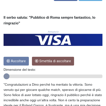
COP
3677.625283
CRC 523.720823
Il serbo saluta: "Pubblico di Roma sempre fantastico, lo
CUC 1.155508
ringrazio"
CUP 30.620975
CVE 110.577359
Annuncio
CZK 24.184522
DJF 205.35721
DKK 7.475388
DOP 67.30804
DZD 153.466204
Ascoltare
Smettila di ascoltare
EGP 57.550907
ERN 17.332627
Dimensione del testo:
ETB 184.823403
FJD 2.553308
FKP 0.858801
"Congratulazioni a Dino perché ha meritato la vittoria. Sono
GBP 0.857994
venuto qui per giocare qualche match, speravo di giocarne di più.
GEL 3.021622
Sono felice di aver lottato oggi, ringrazio il pubblico perché è stato
GGP 0.858801
incredibile anche oggi un'altra volta. Non è certo la preparazione
GHS 13.548336
ideale per il Roland Garros, è frustrante, ma è una mia decisione