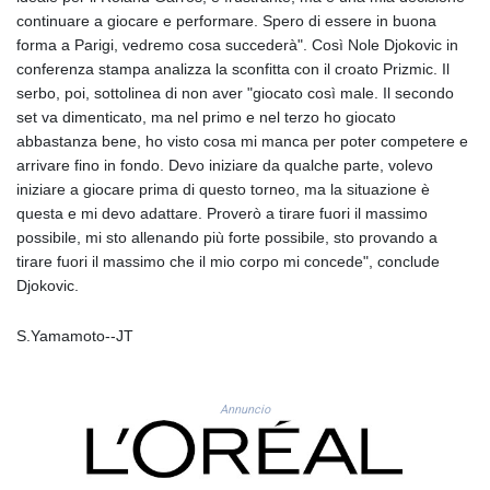
GIP 0.858801
continuare a giocare e performare. Spero di essere in buona
GMD 84.931759
forma a Parigi, vedremo cosa succederà". Così Nole Djokovic in
GNF
conferenza stampa analizza la sconfitta con il croato Prizmic. Il
10148.261152
serbo, poi, sottolinea di non aver "giocato così male. Il secondo
GTQ 8.809078
set va dimenticato, ma nel primo e nel terzo ho giocato
GYD 241.584711
abbastanza bene, ho visto cosa mi manca per poter competere e
HKD 9.063364
arrivare fino in fondo. Devo iniziare da qualche parte, volevo
HNL 31.036971
iniziare a giocare prima di questo torneo, ma la situazione è
HRK 7.533572
questa e mi devo adattare. Proverò a tirare fuori il massimo
HTG 151.001333
possibile, mi sto allenando più forte possibile, sto provando a
HUF 361.860769
tirare fuori il massimo che il mio corpo mi concede", conclude
IDR
Djokovic.
20659.336108
ILS 3.470858
S.Yamamoto--JT
IMP 0.858801
INR 109.864533
IQD
Annuncio
1514.293863
IRR
1588593.057877