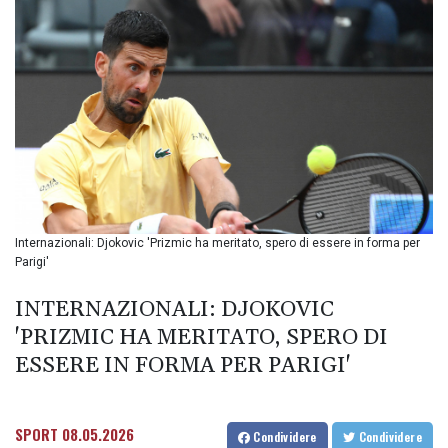
BIF 3457.859125
BMD 1.155508
BND 1.48089
BOB 14.025967
BRL 5.938617
BSD 1.154928
BTN 109.794748
BWP 15.661517
BYN 3.415745
BYR
22647.966202
Internazionali: Djokovic 'Prizmic ha meritato, spero di essere in forma per
BZD 2.322716
Parigi'
CAD 1.618749
CDF
INTERNAZIONALI: DJOKOVIC
2612.604653
'PRIZMIC HA MERITATO, SPERO DI
CHF 0.93223
CLF 0.026748
ESSERE IN FORMA PER PARIGI'
CLP
1056.157931
CNY 7.799775
SPORT
08.05.2026
Condividere
Condividere
CNH 7.796366