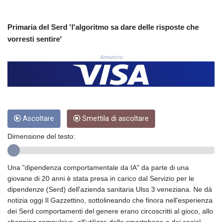
COP
3650.105178
Primaria del Serd 'l'algoritmo sa dare delle risposte che
CRC 525.509359
vorresti sentire'
CUC 1.156136
CUP 30.637594
Annuncio
CVE 110.646682
CZK 24.258158
DJF 205.46888
DKK 7.477932
DOP 67.345355
DZD 153.688625
Ascoltare
Smettila di ascoltare
EGP 57.293288
Dimensione del testo:
ERN 17.342035
ETB 184.982115
FJD 2.553384
Una "dipendenza comportamentale da IA" da parte di una
FKP 0.859288
giovane di 20 anni è stata presa in carico dal Servizio per le
GBP 0.856968
dipendenze (Serd) dell'azienda sanitaria Ulss 3 veneziana. Ne dà
GEL 3.017966
notizia oggi Il Gazzettino, sottolineando che finora nell'esperienza
GGP 0.859288
dei Serd comportamenti del genere erano circoscritti al gioco, allo
GHS 13.596606