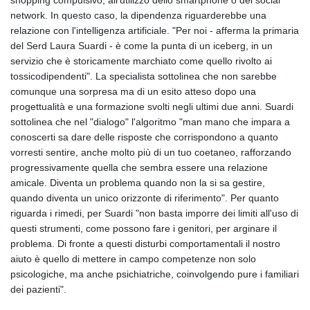
shopping compulsivo, all'utilizzo dello smartphone o dei social
GIP 0.859288
network. In questo caso, la dipendenza riguarderebbe una
GMD 84.980421
relazione con l'intelligenza artificiale. "Per noi - afferma la primaria
GNF
del Serd Laura Suardi - è come la punta di un iceberg, in un
10145.090599
servizio che è storicamente marchiato come quello rivolto ai
GTQ 8.820142
tossicodipendenti". La specialista sottolinea che non sarebbe
GYD 241.849406
comunque una sorpresa ma di un esito atteso dopo una
HKD 9.067746
progettualità e una formazione svolti negli ultimi due anni. Suardi
HNL 31.077375
sottolinea che nel "dialogo" l'algoritmo "man mano che impara a
HRK 7.536622
conoscerti sa dare delle risposte che corrispondono a quanto
HTG 151.150865
vorresti sentire, anche molto più di un tuo coetaneo, rafforzando
HUF 363.096405
progressivamente quella che sembra essere una relazione
IDR
amicale. Diventa un problema quando non la si sa gestire,
20580.370421
quando diventa un unico orizzonte di riferimento". Per quanto
ILS 3.468234
riguarda i rimedi, per Suardi "non basta imporre dei limiti all'uso di
IMP 0.859288
questi strumenti, come possono fare i genitori, per arginare il
INR 109.992259
problema. Di fronte a questi disturbi comportamentali il nostro
IQD
aiuto è quello di mettere in campo competenze non solo
1515.115748
psicologiche, ma anche psichiatriche, coinvolgendo pure i familiari
IRR
dei pazienti".
1590322.371805