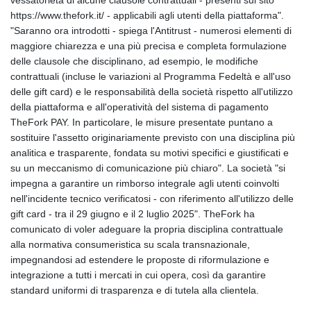
vessatorietà di alcune clausole contrattuali - presenti sul sito
GIP 0.856077
https://www.thefork.it/ - applicabili agli utenti della piattaforma".
GMD 85.282572
"Saranno ora introdotti - spiega l'Antitrust - numerosi elementi di
GNF
maggiore chiarezza e una più precisa e completa formulazione
10118.69464
delle clausole che disciplinano, ad esempio, le modifiche
GTQ 8.791437
contrattuali (incluse le variazioni al Programma Fedeltà e all'uso
GYD 241.048608
delle gift card) e le responsabilità della società rispetto all'utilizzo
HKD 9.04099
della piattaforma e all'operatività del sistema di pagamento
HNL 30.88171
TheFork PAY. In particolare, le misure presentate puntano a
HRK 7.536585
sostituire l'assetto originariamente previsto con una disciplina più
HTG 150.649793
analitica e trasparente, fondata su motivi specifici e giustificati e
HUF 364.625083
su un meccanismo di comunicazione più chiaro". La società "si
IDR
impegna a garantire un rimborso integrale agli utenti coinvolti
20648.821428
nell'incidente tecnico verificatosi - con riferimento all'utilizzo delle
ILS 3.46629
gift card - tra il 29 giugno e il 2 luglio 2025". TheFork ha
IMP 0.856077
comunicato di voler adeguare la propria disciplina contrattuale
INR 109.809273
alla normativa consumeristica su scala transnazionale,
IQD
impegnandosi ad estendere le proposte di riformulazione e
1509.393123
integrazione a tutti i mercati in cui opera, così da garantire
IRR
standard uniformi di trasparenza e di tutela alla clientela.
1584474.640687