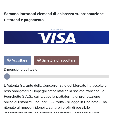
COP
3641.324061
Saranno introdotti elementi di chiarezza su prenotazione
CRC 524.099988
ristoranti e pagamento
CUC 1.152471
CUP 30.540479
Annuncio
CVE 110.809379
CZK 24.24407
DJF 204.817306
DKK 7.476217
DOP 67.193733
DZD 153.365094
Ascoltare
Smettila di ascoltare
EGP 57.264782
Dimensione del testo:
ERN 17.287064
ETB 185.968128
FJD 2.552089
L'Autorità Garante della Concorrenza e del Mercato ha accolto e
FKP 0.856077
reso obbligatori gli impegni presentati dalla società francese La
GBP 0.85641
Fourchette S.A.S., cui fa capo la piattaforma di prenotazione
GEL 3.013725
online di ristoranti TheFork. L'Autorità - si legge in una nota - "ha
GGP 0.856077
ritenuto gli impegni idonei a sanare i profili di possibile
GHS 13.524239