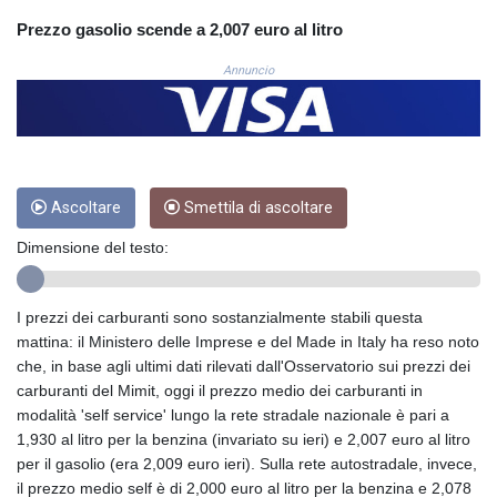
COP 3633.55485
Prezzo gasolio scende a 2,007 euro al litro
CRC 523.993489
CUC 1.156136
Annuncio
CUP 30.637594
CVE 110.26363
CZK 24.258158
DJF 205.267449
DKK 7.477932
Ascoltare
Smettila di ascoltare
DOP 67.289164
DZD 152.967099
Dimensione del testo:
EGP 57.293288
ERN 17.342035
ETB 186.049588
I prezzi dei carburanti sono sostanzialmente stabili questa
FJD 2.553384
mattina: il Ministero delle Imprese e del Made in Italy ha reso noto
FKP 0.857252
che, in base agli ultimi dati rilevati dall'Osservatorio sui prezzi dei
GBP 0.858527
carburanti del Mimit, oggi il prezzo medio dei carburanti in
GEL 3.017966
modalità 'self service' lungo la rete stradale nazionale è pari a
GGP 0.857252
1,930 al litro per la benzina (invariato su ieri) e 2,007 euro al litro
GHS 13.526832
per il gasolio (era 2,009 euro ieri). Sulla rete autostradale, invece,
GIP 0.857252
il prezzo medio self è di 2,000 euro al litro per la benzina e 2,078