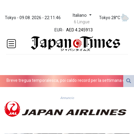
Italiano
ZWL 372.275202
Tokyo - 09.08. 2026 - 22:11:46
Tokyo 28°C
6 Lingue
AED 4.245913
EUR
-
AED 4.245913
AFN 76.887634
ALL 93.218842
AMD
422.094755
AOA
1060.176801
ARS
Breve tregua temporalesca, poi caldo record per la settimana di Ferrag
1724.882567
AUD 1.638747
AWG 2.082489
Annuncio
AZN 1.97002
BAM 1.955776
BBD 2.321671
BDT 142.688227
BHD 0.434695