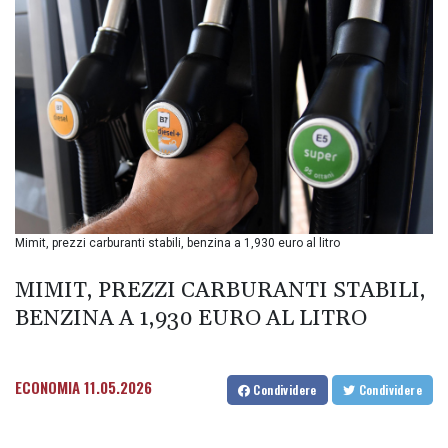
BIF 3451.157116
BMD 1.156136
BND 1.477082
BOB 13.69983
BRL 5.876989
BSD 1.152686
BTN 109.688637
BWP 15.558807
BYN 3.432357
BYR
22660.258427
Mimit, prezzi carburanti stabili, benzina a 1,930 euro al litro
BZD 2.318271
CAD 1.612983
MIMIT, PREZZI CARBURANTI STABILI,
CDF
2615.761404
BENZINA A 1,930 EURO AL LITRO
CHF 0.93588
CLF 0.026829
CLP
ECONOMIA
11.05.2026
Condividere
Condividere
1055.916879
CNY 7.801146
CNH 7.796152