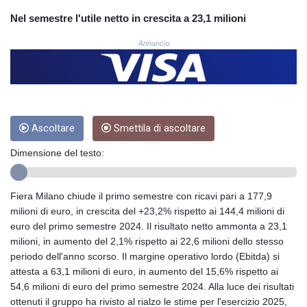
COP
Nel semestre l'utile netto in crescita a 23,1 milioni
3676.986215
CRC 523.120097
Annuncio
CUC 1.155308
CUP 30.615654
CVE 110.229477
CZK 24.187288
DJF 205.419355
Ascoltare
Smettila di ascoltare
DKK 7.475378
DOP 67.276572
Dimensione del testo:
DZD 153.581966
EGP 57.556847
ERN 17.329615
Fiera Milano chiude il primo semestre con ricavi pari a 177,9
ETB 186.190862
milioni di euro, in crescita del +23,2% rispetto ai 144,4 milioni di
FJD 2.553806
euro del primo semestre 2024. Il risultato netto ammonta a 23,1
FKP 0.858651
milioni, in aumento del 2,1% rispetto ai 22,6 milioni dello stesso
GBP 0.857925
periodo dell'anno scorso. Il margine operativo lordo (Ebitda) si
GEL 3.021126
attesta a 63,1 milioni di euro, in aumento del 15,6% rispetto ai
GGP 0.858651
54,6 milioni di euro del primo semestre 2024. Alla luce dei risultati
GHS 13.525641
ottenuti il gruppo ha rivisto al rialzo le stime per l'esercizio 2025,