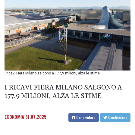
BIF 3442.245991
BMD 1.155308
BND 1.479204
BOB 14.010485
BRL 5.937698
BSD 1.153603
BTN 109.671657
BWP 15.643552
BYN 3.4119
BYR
22644.030618
I ricavi Fiera Milano salgono a 177,9 milioni, alza le stime
BZD 2.320142
CAD 1.618476
I RICAVI FIERA MILANO SALGONO A
CDF
2612.150446
177,9 MILIONI, ALZA LE STIME
CHF 0.931709
CLF 0.026743
CLP
ECONOMIA
31.07.2025
Condividere
Condividere
1055.974029
CNY 7.798053
CNH 7.795213