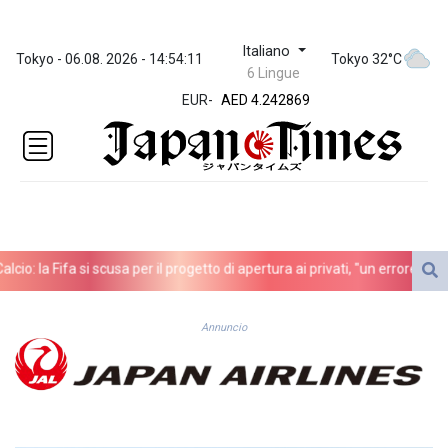
Italiano
ZWL 372.008603
Tokyo - 06.08. 2026 - 14:54:11
Tokyo 32°C
6 Lingue
AED 4.242869
EUR
-
AED 4.242869
AFN 76.250342
ALL 93.247528
AMD
421.964016
AOA
1060.572233
ARS
io: la Fifa si scusa per il progetto di apertura ai privati, "un errore"
A 
1728.626236
AUD 1.637747
AWG 2.082442
Annuncio
AZN 1.95442
BAM 1.95517
BBD 2.323451
BDT 142.793982
BHD 0.43505