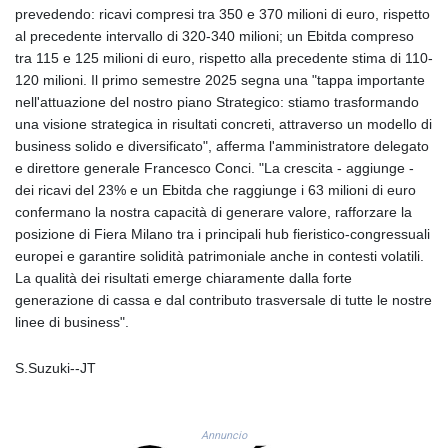
GIP 0.858651
prevedendo: ricavi compresi tra 350 e 370 milioni di euro, rispetto
GMD 84.914239
al precedente intervallo di 320-340 milioni; un Ebitda compreso
GNF
tra 115 e 125 milioni di euro, rispetto alla precedente stima di 110-
10132.383874
120 milioni. Il primo semestre 2025 segna una "tappa importante
GTQ 8.799164
nell'attuazione del nostro piano Strategico: stiamo trasformando
GYD 241.32223
una visione strategica in risultati concreti, attraverso un modello di
HKD 9.061864
business solido e diversificato", afferma l'amministratore delegato
HNL 30.919233
e direttore generale Francesco Conci. "La crescita - aggiunge -
HRK 7.533413
dei ricavi del 23% e un Ebitda che raggiunge i 63 milioni di euro
HTG 150.826824
confermano la nostra capacità di generare valore, rafforzare la
HUF 362.202869
posizione di Fiera Milano tra i principali hub fieristico-congressuali
IDR
europei e garantire solidità patrimoniale anche in contesti volatili.
20696.181862
La qualità dei risultati emerge chiaramente dalla forte
ILS 3.470255
generazione di cassa e dal contributo trasversale di tutte le nostre
IMP 0.858651
linee di business".
INR 109.822567
IQD
S.Suzuki--JT
1511.219527
IRR
1588317.004451
Annuncio