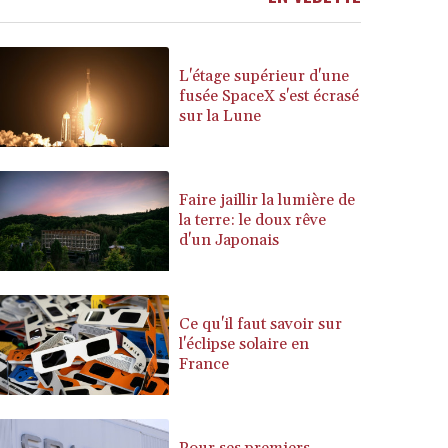
BSD 1.153151
BTN 109.628664
BWP 15.63742
L'étage supérieur d'une
BYN 3.410563
fusée SpaceX s'est écrasé
sur la Lune
BYR 22635.15384
BZD 2.319233
CAD 1.618125
CDF 2611.126427
Faire jaillir la lumière de
CHF 0.932311
la terre: le doux rêve
CLF 0.026733
d'un Japonais
CLP 1055.559908
CNY 7.795147
CNH 7.793913
Ce qu'il faut savoir sur
COP 3675.544784
l'éclipse solaire en
CRC 522.915026
France
CUC 1.154855
CUP 30.603652
CVE 110.186265