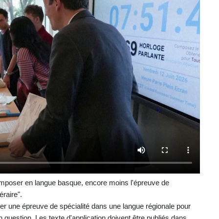
 composer en langue basque, encore moins l'épreuve de
raire".
sser une épreuve de spécialité dans une langue régionale pour
n question. Les texte d'application doivent être publiés dans