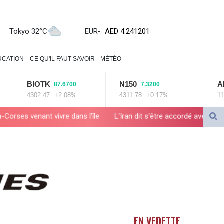
AED 4.241201
AED 4.241201
Tokyo 32°C
EUR
-
AFN 76.219915
ALL 93.210974
AMD 421.7986
UCATION
CE QU'IL FAUT SAVOIR
MÉTÉO
AOA 1060.156793
ARS 1727.958172
IOTK
N150
AEX
87.6700
7.3200
-1.110
AUD 1.63908
302.47
+2.08%
4311.78
+0.17%
1111.34
-0.
AWG 2.081626
AZN 1.959559
L'Iran dit s'être accordé avec Oman sur Ormuz, mais la réouver
BAM 1.954403
BBD 2.32254
BDT 142.738005
BHD 0.43488
BIF 3440.896583
BMD 1.154855
BND 1.478624
BOB 14.004993
EN VEDETTE
BRL 5.916207