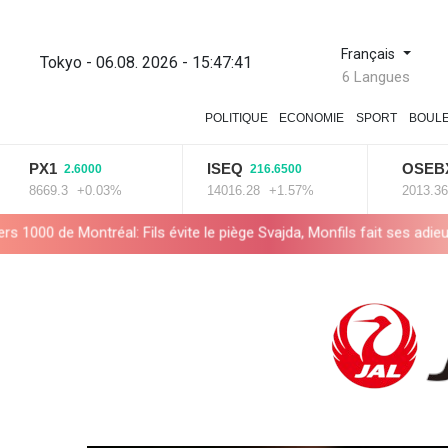
Français
Tokyo - 06.08. 2026 - 15:47:42
6 Langues
POLITIQUE
ECONOMIE
SPORT
BOUL
ISEQ
OSEBX
2.6000
216.6500
-5.6500
3
+0.03%
14016.28
+1.57%
2013.36
-0.28%
le piège Svajda, Monfils fait ses adieux
Corse: le FLNC rejette le