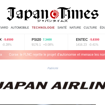
EVARD
AUTOMOBILE
TECHNOLOGIE
SANTÉ
NATURE
CULTURE
ÉD
PSI20
ENTEC
B
7.3400
-5.8300
9176.1
+0.08%
1416.23
-0.41%
4
 projet d'autonomie et menace les non-Corses venant vivre dans l'île
Publicité