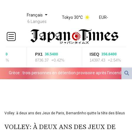
Français
Tokyo 30°C
EUR
-
6 Langues
PX1
ISEQ
100
36.5400
356.6400
83%
8736.37
+0.42%
14397.43
+2.54%
Grèce : trois personnes en détention provisoire après l'incendie à
l'ouest d'Athènes
Meta sommé de verser près d'un milliard de dollars pour réparer
ses dégâts sur les jeunes
Volley: à deux ans des Jeux de Paris, Bernardinho quitte la tête des Bleus
"Retour en force" progressif de la chaleur dans les prochains jours
VOLLEY: À DEUX ANS DES JEUX DE
en France