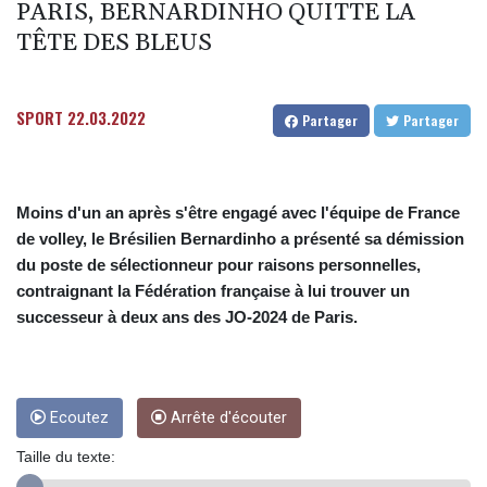
PARIS, BERNARDINHO QUITTE LA
Le chômage progresse une nouvelle fois en France et dépasse
TÊTE DES BLEUS
l'ère Covid
Thaïlande: un adolescent tue ses grands-parents puis cinq
SPORT
22.03.2022
Partager
Partager
personnes dans son lycée
Les dirigeants saoudien, turc et pakistanais réunis à Jeddah pour
Moins d'un an après s'être engagé avec l'équipe de France
sceller un accord de défense
de volley, le Brésilien Bernardinho a présenté sa démission
Un cas de rougeole signalé au parc d'attractions Universal Studios
du poste de sélectionneur pour raisons personnelles,
contraignant la Fédération française à lui trouver un
en Californie
successeur à deux ans des JO-2024 de Paris.
En Afrique du Sud, après l'exil massif de migrants, la pénurie de
main-d'œuvre
Dans l'Ukraine post-remaniement, la révolution des drones
Ecoutez
Arrête d'écouter
poursuit sa route
Taille du texte:
Présidentielle: la France "ne tolérera aucune tentative d'ingérence