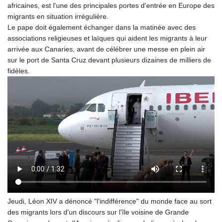
africaines, est l'une des principales portes d'entrée en Europe des
GIP 0.859288
migrants en situation irrégulière.
GMD 84.980421
Le pape doit également échanger dans la matinée avec des
GNF
associations religieuses et laïques qui aident les migrants à leur
10145.090599
arrivée aux Canaries, avant de célébrer une messe en plein air
GTQ 8.820142
sur le port de Santa Cruz devant plusieurs dizaines de milliers de
GYD 241.849406
fidèles.
HKD 9.067746
HNL 31.077375
HRK 7.536622
HTG 151.150865
HUF 363.096405
IDR
20580.370421
ILS 3.468234
IMP 0.859288
INR 109.992259
IQD
1515.115748
Jeudi, Léon XIV a dénoncé "l'indifférence" du monde face au sort
IRR
des migrants lors d'un discours sur l'île voisine de Grande
1590322.371805