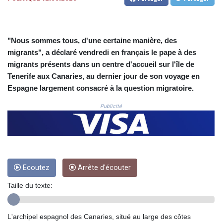
CNH 7.796152
COP
3650.105178
CRC 525.509359
"Nous sommes tous, d'une certaine manière, des
CUC 1.156136
migrants", a déclaré vendredi en français le pape à des
CUP 30.637594
migrants présents dans un centre d'accueil sur l'île de
CVE 110.646682
Tenerife aux Canaries, au dernier jour de son voyage en
CZK 24.258158
DJF 205.46888
Espagne largement consacré à la question migratoire.
DKK 7.477932
Publicité
DOP 67.345355
DZD 153.688625
EGP 57.293288
ERN 17.342035
ETB 184.982115
FJD 2.553384
Ecoutez
Arrête d'écouter
FKP 0.859288
GBP 0.856968
Taille du texte:
GEL 3.017966
GGP 0.859288
L'archipel espagnol des Canaries, situé au large des côtes
GHS 13.596606