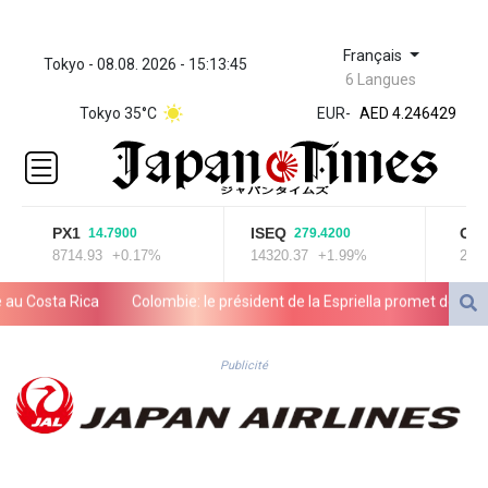
Français
Tokyo - 08.08. 2026 - 15:13:45
ZWL 372.275202
6 Langues
AED 4.246429
Tokyo 35°C
EUR
-
AED 4.246429
AFN 76.
ALL 93.189144
AMD
423.342651
AOA
PX1
ISEQ
OSEB
14.7900
279.4200
8714.93
+0.17%
14320.37
+1.99%
2025.9
1060.176801
ARS
osta Rica
Colombie: le président de la Espriella promet de combattre 
1724.882575
AUD 1.635501
olifère
AWG 2.082489
Publicité
AZN 1.97002
BAM 1.961391
BBD 2.328337
BDT 143.102254
BHD 0.435984