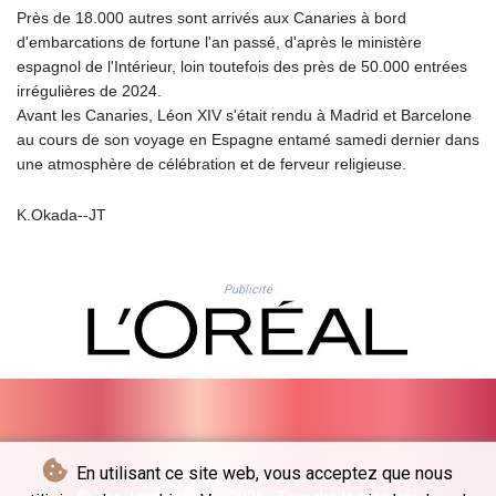
Près de 18.000 autres sont arrivés aux Canaries à bord
LSL 18.648909
d'embarcations de fortune l'an passé, d'après le ministère
LTL 3.413768
espagnol de l'Intérieur, loin toutefois des près de 50.000 entrées
LVL 0.699335
irrégulières de 2024.
LYD 7.358849
Avant les Canaries, Léon XIV s'était rendu à Madrid et Barcelone
MAD 10.757887
au cours de son voyage en Espagne entamé samedi dernier dans
MDL 20.102303
une atmosphère de célébration et de ferveur religieuse.
MGA
4982.944983
K.Okada--JT
MKD 61.70777
MMK
2427.367709
MNT
Publicité
4157.510076
MOP 9.34149
MRU 46.349915
MUR 54.396619
MVR 17.862733
MWK
2008.207995
En utilisant ce site web, vous acceptez que nous
MXN 19.811776