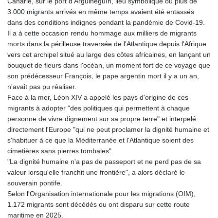
Canarie, sur le port d'Arguineguín, lieu symbolique où plus de
ISK 142.598215
3.000 migrants arrivés en même temps avaient été entassés
JEP 0.859288
dans des conditions indignes pendant la pandémie de Covid-19.
JMD 183.583315
Il a à cette occasion rendu hommage aux milliers de migrants
JOD 0.819746
morts dans la périlleuse traversée de l'Atlantique depuis l'Afrique
JPY 182.445186
vers cet archipel situé au large des côtes africaines, en lançant un
KES 148.887592
bouquet de fleurs dans l'océan, un moment fort de ce voyage que
KGS 101.104505
son prédécesseur François, le pape argentin mort il y a un an,
KHR
n'avait pas pu réaliser.
4685.244046
Face à la mer, Léon XIV a appelé les pays d'origine de ces
KMF 492.514185
migrants à adopter "des politiques qui permettent à chaque
KRW
personne de vivre dignement sur sa propre terre" et interpelé
1627.712241
directement l'Europe "qui ne peut proclamer la dignité humaine et
KWD 0.356853
s'habituer à ce que la Méditerranée et l'Atlantique soient des
KYD 0.963346
cimetières sans pierres tombales".
KZT 541.784389
"La dignité humaine n'a pas de passeport et ne perd pas de sa
LAK
valeur lorsqu'elle franchit une frontière", a alors déclaré le
26108.437325
souverain pontife.
LBP
Selon l'Organisation internationale pour les migrations (OIM),
103531.946431
1.172 migrants sont décédés ou ont disparu sur cette route
LKR 387.745291
maritime en 2025.
LRD 209.896866