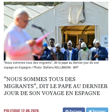
BIF 3453.955207
BMD 1.156136
BND 1.481323
BOB 13.739522
BRL 5.876989
BSD 1.155995
BTN 110.001186
BWP 15.603479
BYN 3.442212
BYR
22660.258427
BZD 2.324897
"Nous sommes tous des migrants", dit le pape au dernier jour de son
voyage en Espagne / Photo: Stefano RELLANDINI - AFP
CAD 1.613446
CDF
"NOUS SOMMES TOUS DES
2615.761404
CHF 0.934181
MIGRANTS", DIT LE PAPE AU DERNIER
CLF 0.026749
JOUR DE SON VOYAGE EN ESPAGNE
CLP
1056.199727
CNY 7.801146
POLITIQUE
12.06.2026
Partager
Partager