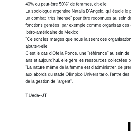
40% ou peut-être 50%" de femmes, dit-elle.
La sociologue argentine Natalia D'Angelo, qui étudie l
un combat "très intense" pour être reconnues au sein de
fonctions genrées, par exemple comme organisatrices ou 
ibéro-américaine de Mexico.
"Ce sont les marges que nous laissent ces organisatio
ajoute-t-elle.
C'est le cas d'Ofelia Ponce, une "référence" au sein de L
ans et aujourd'hui, elle gère les ressources collectées pa
"La nature même de la femme est d'administrer, de pre
aux abords du stade Olimpico Universitario, l'antre des 
de la gestion de l'argent".
T.Ueda--JT