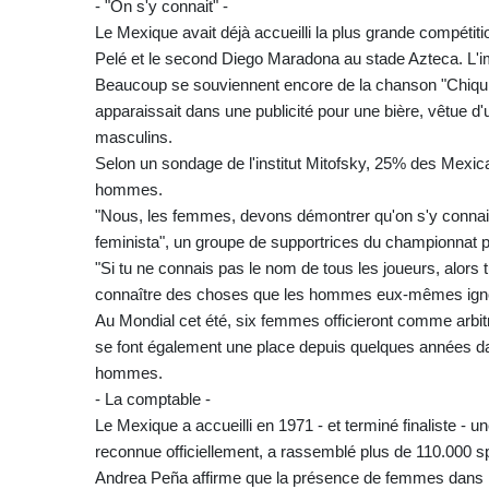
- "On s'y connait" -
Le Mexique avait déjà accueilli la plus grande compétit
Pelé et le second Diego Maradona au stade Azteca. L'ima
Beaucoup se souviennent encore de la chanson "Chiquiti
apparaissait dans une publicité pour une bière, vêtue d
masculins.
Selon un sondage de l'institut Mitofsky, 25% des Mexic
hommes.
"Nous, les femmes, devons démontrer qu'on s'y connait e
feminista", un groupe de supportrices du championnat p
"Si tu ne connais pas le nom de tous les joueurs, alors 
connaître des choses que les hommes eux-mêmes ignore
Au Mondial cet été, six femmes officieront comme arbitr
se font également une place depuis quelques années dan
hommes.
- La comptable -
Le Mexique a accueilli en 1971 - et terminé finaliste - 
reconnue officiellement, a rassemblé plus de 110.000 spe
Andrea Peña affirme que la présence de femmes dans les