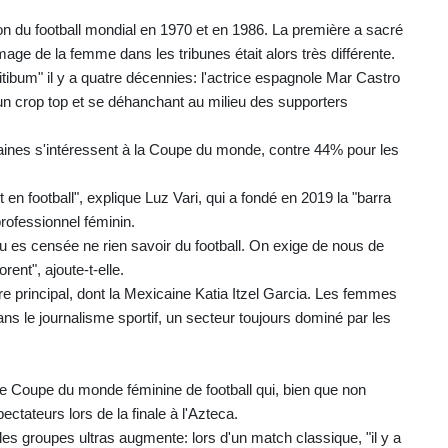
ion du football mondial en 1970 et en 1986. La première a sacré
ge de la femme dans les tribunes était alors très différente.
bum" il y a quatre décennies: l'actrice espagnole Mar Castro
'un crop top et se déhanchant au milieu des supporters
aines s'intéressent à la Coupe du monde, contre 44% pour les
n football", explique Luz Vari, qui a fondé en 2019 la "barra
rofessionnel féminin.
tu es censée ne rien savoir du football. On exige de nous de
nt", ajoute-t-elle.
e principal, dont la Mexicaine Katia Itzel Garcia. Les femmes
s le journalisme sportif, un secteur toujours dominé par les
une Coupe du monde féminine de football qui, bien que non
ctateurs lors de la finale à l'Azteca.
 groupes ultras augmente: lors d'un match classique, "il y a