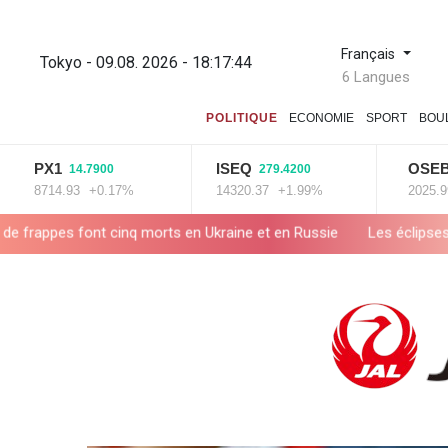
Français
Tokyo - 09.08. 2026 - 18:17:45
6 Langues
POLITIQUE
ECONOMIE
SPORT
BOU
X1
ISEQ
OSEBX
14.7900
279.4200
6.0
714.93
+0.17%
14320.37
+1.99%
2025.99
+0.
cinq morts en Ukraine et en Russie
Les éclipses, une opportunit