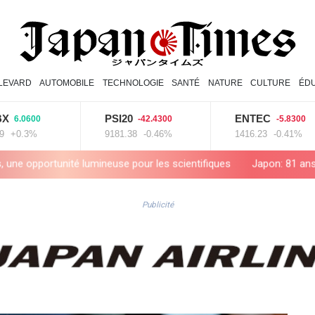
LEVARD
AUTOMOBILE
TECHNOLOGIE
SANTÉ
NATURE
CULTURE
ÉD
PSI20
ENTEC
600
-42.4300
-5.8300
3%
9181.38
-0.46%
1416.23
-0.41%
é lumineuse pour les scientifiques
Japon: 81 ans après Hiroshima,
Publicité