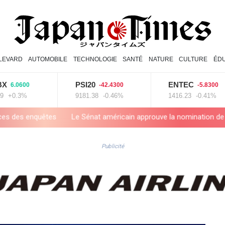
LEVARD
AUTOMOBILE
TECHNOLOGIE
SANTÉ
NATURE
CULTURE
ÉD
PSI20
ENTEC
600
-42.4300
-5.8300
3%
9181.38
-0.46%
1416.23
-0.41%
Le Sénat américain approuve la nomination de Todd Blanche comm
Publicité