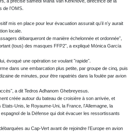
ours, a précisé samedi Maria Van Kerkhove, directrice de la
es de l'OMS.
tif mis en place pour leur évacuation assurait qu'il n'y aurait
tion locale.
passagers débarqueront de manière échelonnée et ordonnée",
portant (tous) des masques FFP2", a expliqué Mónica García
ui, évoqué une opération se voulant "rapide".
erme dans une embarcation plus petite, par groupe de cinq, puis
dizaine de minutes, pour être rapatriés dans la foulée par avion
 succès", a dit Tedros Adhanom Ghebreyesus.
nt créée autour du bateau de croisière à son arrivée, et
s Etats-Unis, le Royaume-Uni, la France, l'Allemagne, la
e espagnol de la Défense qui doit évacuer les ressortissants
 débarquées au Cap-Vert avant de rejoindre l'Europe en avion