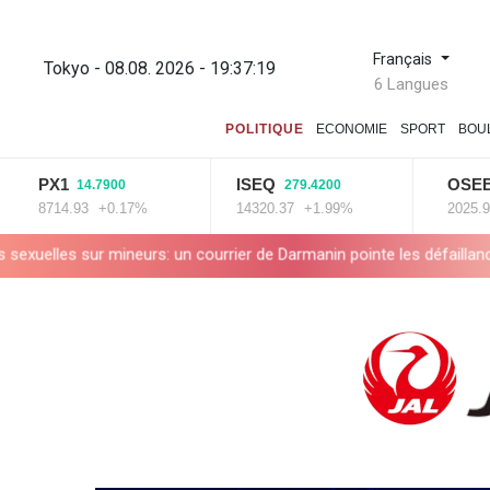
Français
Tokyo - 08.08. 2026 - 19:37:20
6 Langues
POLITIQUE
ECONOMIE
SPORT
BOU
X1
ISEQ
OSEBX
14.7900
279.4200
6.0
714.93
+0.17%
14320.37
+1.99%
2025.99
+0.
urs: un courrier de Darmanin pointe les défaillances des enquêtes