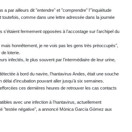
 par ailleurs dit "entendre" et "comprendre" l'"inquiétude
nt toutefois, comme dans une lettre adressée dans la journée
es s'étaient fermement opposées à l'accostage sur l'archipel du
...) mais honnêtement, je ne vois pas les gens très préoccupés",
de loterie.
s infectés, le plus souvent par l'intermédiaire de leur urine,
détectée à bord du navire, l'hantavirus Andes, était une souche
élai d'incubation pouvant aller jusqu'à six semaines.
i efforcées ces dernières heures de retrouver les cas contacts
les avec une infection à l'hantavirus, actuellement
été "testée négative", a annoncé Mónica García Gómez aux