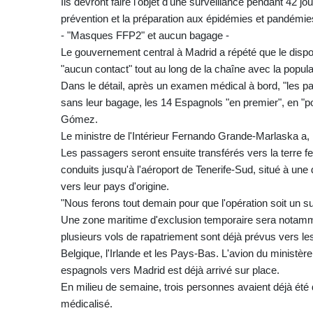
Ils devront faire l'objet d'une surveillance pendant 42 j
prévention et la préparation aux épidémies et pandémi
- "Masques FFP2" et aucun bagage -
Le gouvernement central à Madrid a répété que le disposi
"aucun contact" tout au long de la chaîne avec la popula
Dans le détail, après un examen médical à bord, "les 
sans leur bagage, les 14 Espagnols "en premier", en "
Gómez.
Le ministre de l'Intérieur Fernando Grande-Marlaska a, l
Les passagers seront ensuite transférés vers la terre f
conduits jusqu'à l'aéroport de Tenerife-Sud, situé à une 
vers leur pays d'origine.
"Nous ferons tout demain pour que l'opération soit un
Une zone maritime d'exclusion temporaire sera notamme
plusieurs vols de rapatriement sont déjà prévus vers le
Belgique, l'Irlande et les Pays-Bas. L'avion du ministèr
espagnols vers Madrid est déjà arrivé sur place.
En milieu de semaine, trois personnes avaient déjà été
médicalisé.