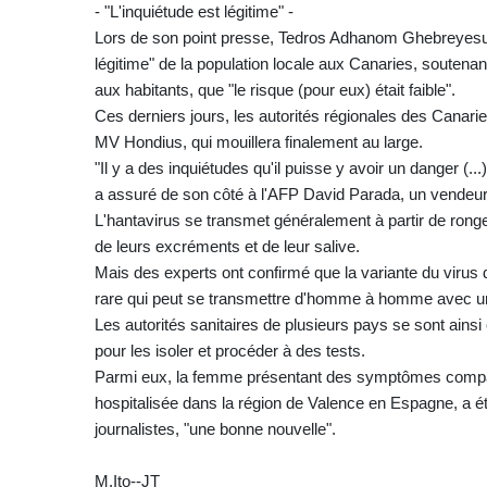
- "L'inquiétude est légitime" -
Lors de son point presse, Tedros Adhanom Ghebreyesus a
légitime" de la population locale aux Canaries, soutena
aux habitants, que "le risque (pour eux) était faible".
Ces derniers jours, les autorités régionales des Canari
MV Hondius, qui mouillera finalement au large.
"Il y a des inquiétudes qu'il puisse y avoir un danger (
a assuré de son côté à l'AFP David Parada, un vendeur 
L'hantavirus se transmet généralement à partir de rongeur
de leurs excréments et de leur salive.
Mais des experts ont confirmé que la variante du virus 
rare qui peut se transmettre d'homme à homme avec un d
Les autorités sanitaires de plusieurs pays se sont ains
pour les isoler et procéder à des tests.
Parmi eux, la femme présentant des symptômes compatib
hospitalisée dans la région de Valence en Espagne, a 
journalistes, "une bonne nouvelle".
M.Ito--JT