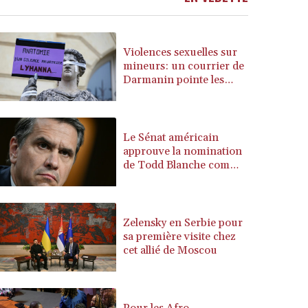
BRL 5.876989
BSD 1.152686
BTN 109.688637
Violences sexuelles sur
BWP 15.558807
mineurs: un courrier de
Darmanin pointe les
BYN 3.432357
défaillances des
BYR 22660.258427
enquêtes
BZD 2.318271
CAD 1.61333
Le Sénat américain
CDF 2615.761404
approuve la nomination
CHF 0.93588
de Todd Blanche comme
ministre de la Justice
CLF 0.026749
CLP 1056.199727
CNY 7.801146
Zelensky en Serbie pour
CNH 7.796152
sa première visite chez
COP 3633.55485
cet allié de Moscou
CRC 523.993489
CUC 1.156136
CUP 30.637594