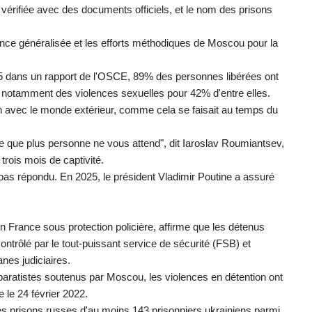
 vérifiée avec des documents officiels, et le nom des prisons
nce généralisée et les efforts méthodiques de Moscou pour la
25 dans un rapport de l'OSCE, 89% des personnes libérées ont
é, notamment des violences sexuelles pour 42% d'entre elles.
n avec le monde extérieur, comme cela se faisait au temps du
ire que plus personne ne vous attend", dit Iaroslav Roumiantsev,
trois mois de captivité.
'a pas répondu. En 2025, le président Vladimir Poutine a assuré
en France sous protection policière, affirme que les détenus
ntrôlé par le tout-puissant service de sécurité (FSB) et
anes judiciaires.
paratistes soutenus par Moscou, les violences en détention ont
e le 24 février 2022.
es prisons russes d'au moins 143 prisonniers ukrainiens parmi