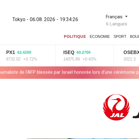
Français
Tokyo - 06.08. 2026 - 19:34:27
6 Langues
POLITIQUE
ECONOMIE
SPORT
BOU
ISEQ
OSEBX
2.4200
60.2700
7.8500
2
+0.72%
14075.89
+0.43%
2021.3
+0.39%
 par Israël honorée lors d'une cérémonie pour la liberté de la presse