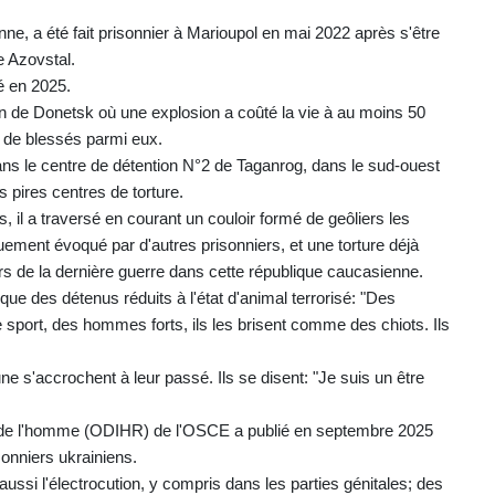
nne, a été fait prisonnier à Marioupol en mai 2022 après s'être
e Azovstal.
ré en 2025.
on de Donetsk où une explosion a coûté la vie à au moins 50
es de blessés parmi eux.
ans le centre de détention N°2 de Taganrog, dans le sud-ouest
es pires centres de torture.
s, il a traversé en courant un couloir formé de geôliers les
ement évoqué par d'autres prisonniers, et une torture déjà
ors de la dernière guerre dans cette république caucasienne.
ue des détenus réduits à l'état d'animal terrorisé: "Des
e sport, des hommes forts, ils les brisent comme des chiots. Ils
e s'accrochent à leur passé. Ils se disent: "Je suis un être
ts de l'homme (ODIHR) de l'OSCE a publié en septembre 2025
onniers ukrainiens.
aussi l'électrocution, y compris dans les parties génitales; des