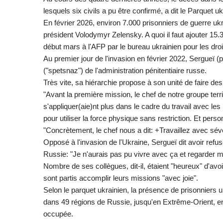
lesquels six civils a pu être confirmé, a dit le Parquet uk
En février 2026, environ 7.000 prisonniers de guerre u
président Volodymyr Zelensky. A quoi il faut ajouter 15.
début mars à l'AFP par le bureau ukrainien pour les dro
Au premier jour de l'invasion en février 2022, Sergueï 
("spetsnaz") de l'administration pénitentiaire russe.
Très vite, sa hiérarchie propose à son unité de faire d
"Avant la première mission, le chef de notre groupe territo
s'appliquer(aie)nt plus dans le cadre du travail avec les
pour utiliser la force physique sans restriction. Et pers
"Concrètement, le chef nous a dit: +Travaillez avec sévér
Opposé à l'invasion de l'Ukraine, Sergueï dit avoir refu
Russie: "Je n'aurais pas pu vivre avec ça et regarder 
Nombre de ses collègues, dit-il, étaient "heureux" d'avoir
sont partis accomplir leurs missions "avec joie".
Selon le parquet ukrainien, la présence de prisonniers 
dans 49 régions de Russie, jusqu'en Extrême-Orient, e
occupée.