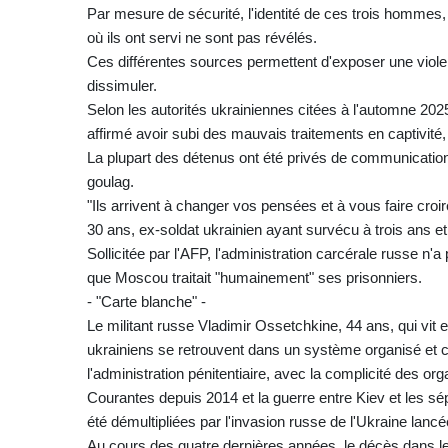
Par mesure de sécurité, l'identité de ces trois hommes,
où ils ont servi ne sont pas révélés.
Ces différentes sources permettent d'exposer une viole
dissimuler.
Selon les autorités ukrainiennes citées à l'automne 20
affirmé avoir subi des mauvais traitements en captivit
La plupart des détenus ont été privés de communicatio
goulag.
"Ils arrivent à changer vos pensées et à vous faire cro
30 ans, ex-soldat ukrainien ayant survécu à trois ans et 
Sollicitée par l'AFP, l'administration carcérale russe n
que Moscou traitait "humainement" ses prisonniers.
- "Carte blanche" -
Le militant russe Vladimir Ossetchkine, 44 ans, qui vit 
ukrainiens se retrouvent dans un système organisé et co
l'administration pénitentiaire, avec la complicité des org
Courantes depuis 2014 et la guerre entre Kiev et les sé
été démultipliées par l'invasion russe de l'Ukraine lancé
Au cours des quatre dernières années, le décès dans l