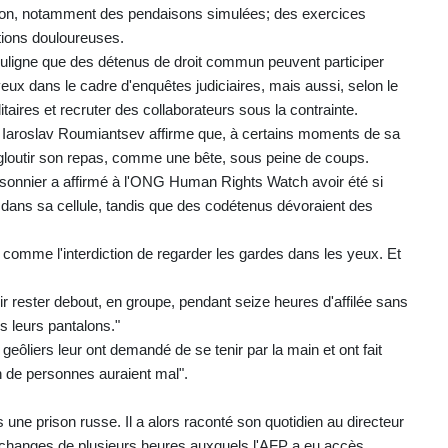
tion, notamment des pendaisons simulées; des exercices
itions douloureuses.
souligne que des détenus de droit commun peuvent participer
veux dans le cadre d'enquêtes judiciaires, mais aussi, selon le
taires et recruter des collaborateurs sous la contrainte.
s. Iaroslav Roumiantsev affirme que, à certains moments de sa
engloutir son repas, comme une bête, sous peine de coups.
sonnier a affirmé à l'ONG Human Rights Watch avoir été si
 dans sa cellule, tandis que des codétenus dévoraient des
comme l'interdiction de regarder les gardes dans les yeux. Et
r rester debout, en groupe, pendant seize heures d'affilée sans
ns leurs pantalons."
ôliers leur ont demandé de se tenir par la main et ont fait
en de personnes auraient mal".
une prison russe. Il a alors raconté son quotidien au directeur
échanges de plusieurs heures auxquels l'AFP a eu accès.