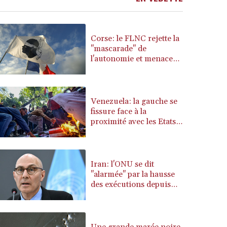
BSD 1.152658
BTN 109.581813
BWP 15.630737
Corse: le FLNC rejette la
BYN 3.409105
"mascarade" de
l'autonomie et menace
BYR 22625.480557
les "envahisseurs"
BZD 2.318242
venant vivre sur l'île
CAD 1.617168
CDF 2610.011457
Venezuela: la gauche se
CHF 0.933353
fissure face à la
CLF 0.026721
proximité avec les Etats-
Unis
CLP 1055.109333
CNY 7.79265
CNH 7.791546
Iran: l'ONU se dit
COP 3673.881667
"alarmée" par la hausse
CRC 522.691555
des exécutions depuis
CUC 1.154361
mars
CUP 30.590573
CVE 110.139177