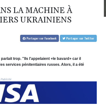
ANS LA MACHINE À
NIERS UKRAINIENS
Partager
sur Facebook
Partager
sur Twitter
arlait trop. "Ils l'appelaient +le bavard+ car il
 services pénitentiaires russes. Alors, il a été
Publicité