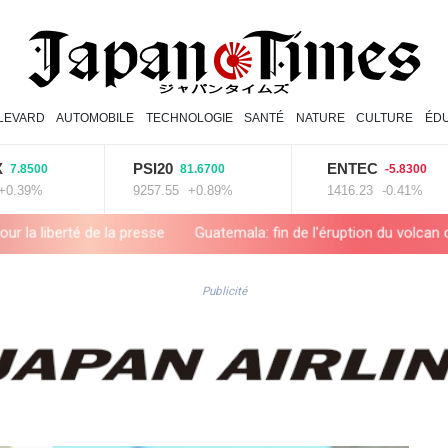
LEVARD
AUTOMOBILE
TECHNOLOGIE
SANTÉ
NATURE
CULTURE
ÉD
PSI20
ENTEC
81.6700
-5.8300
9257.55
+0.89%
1416.23
-0.41%
Guatemala: fin de l'éruption du volcan de Fuego, les évacués ren
Publicité