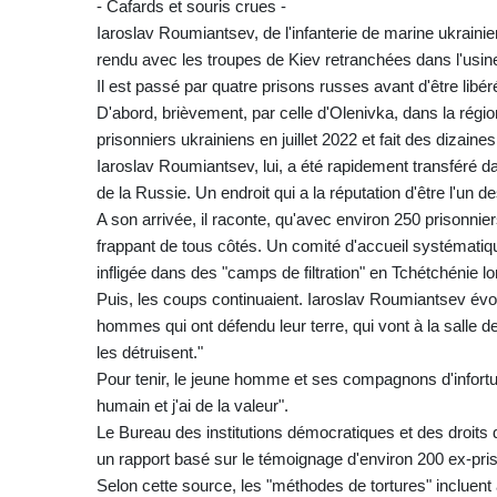
- Cafards et souris crues -
Iaroslav Roumiantsev, de l'infanterie de marine ukrainie
rendu avec les troupes de Kiev retranchées dans l'usin
Il est passé par quatre prisons russes avant d'être libé
D'abord, brièvement, par celle d'Olenivka, dans la régi
prisonniers ukrainiens en juillet 2022 et fait des dizain
Iaroslav Roumiantsev, lui, a été rapidement transféré d
de la Russie. Un endroit qui a la réputation d'être l'un d
A son arrivée, il raconte, qu'avec environ 250 prisonnier
frappant de tous côtés. Un comité d'accueil systématiqu
infligée dans des "camps de filtration" en Tchétchénie l
Puis, les coups continuaient. Iaroslav Roumiantsev évoq
hommes qui ont défendu leur terre, qui vont à la salle d
les détruisent."
Pour tenir, le jeune homme et ses compagnons d'infortun
humain et j'ai de la valeur".
Le Bureau des institutions démocratiques et des droi
un rapport basé sur le témoignage d'environ 200 ex-pris
Selon cette source, les "méthodes de tortures" incluent 