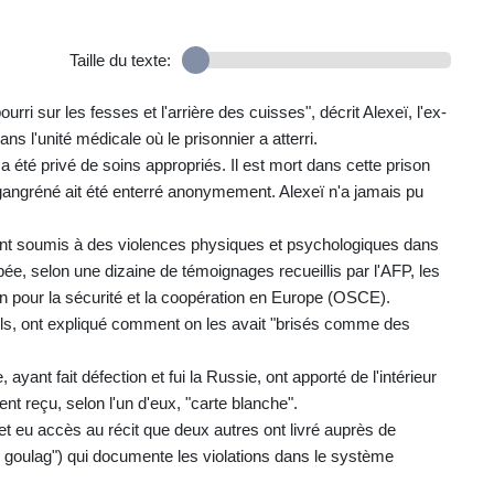
Taille du texte:
rri sur les fesses et l'arrière des cuisses", décrit Alexeï, l'ex-
ans l'unité médicale où le prisonnier a atterri.
a été privé de soins appropriés. Il est mort dans cette prison
 gangréné ait été enterré anonymement. Alexeï n'a jamais pu
 sont soumis à des violences physiques et psychologiques dans
e, selon une dizaine de témoignages recueillis par l'AFP, les
n pour la sécurité et la coopération en Europe (OSCE).
ivils, ont expliqué comment on les avait "brisés comme des
ayant fait défection et fui la Russie, ont apporté de l'intérieur
ent reçu, selon l'un d'eux, "carte blanche".
et eu accès au récit que deux autres ont livré auprès de
 goulag") qui documente les violations dans le système