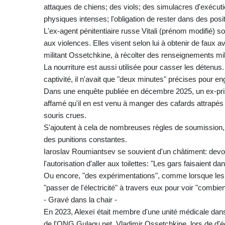
attaques de chiens; des viols; des simulacres d'exécu
physiques intenses; l'obligation de rester dans des pos
L'ex-agent pénitentiaire russe Vitali (prénom modifié) 
aux violences. Elles visent selon lui à obtenir de faux a
militant Ossetchkine, à récolter des renseignements mili
La nourriture est aussi utilisée pour casser les détenu
captivité, il n'avait que "deux minutes" précises pour 
Dans une enquête publiée en décembre 2025, un ex-pri
affamé qu'il en est venu à manger des cafards attrapés
souris crues.
S'ajoutent à cela de nombreuses règles de soumission, 
des punitions constantes.
Iaroslav Roumiantsev se souvient d'un châtiment: devoi
l'autorisation d'aller aux toilettes: "Les gars faisaient da
Ou encore, "des expérimentations", comme lorsque les ge
"passer de l'électricité" à travers eux pour voir "combi
- Gravé dans la chair -
En 2023, Alexeï était membre d'une unité médicale dans 
de l'ONG Gulagu.net, Vladimir Ossetchkine, lors de d'