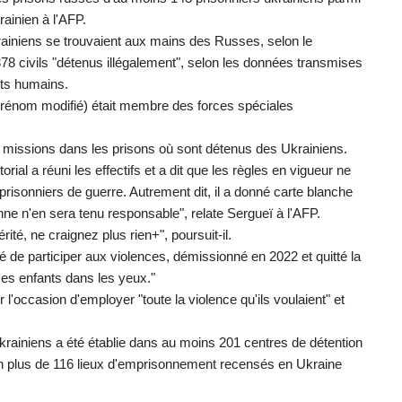
rainien à l'AFP.
krainiens se trouvaient aux mains des Russes, selon le
378 civils "détenus illégalement", selon les données transmises
its humains.
(prénom modifié) était membre des forces spéciales
es missions dans les prisons où sont détenus des Ukrainiens.
rial a réuni les effectifs et a dit que les règles en vigueur ne
 prisonniers de guerre. Autrement dit, il a donné carte blanche
onne n'en sera tenu responsable", relate Sergueï à l'AFP.
ité, ne craignez plus rien+", poursuit-il.
sé de participer aux violences, démissionné en 2022 et quitté la
mes enfants dans les yeux."
 l'occasion d'employer "toute la violence qu'ils voulaient" et
ukrainiens a été établie dans au moins 201 centres de détention
n plus de 116 lieux d'emprisonnement recensés en Ukraine