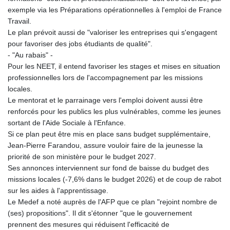
exemple via les Préparations opérationnelles à l'emploi de France
LSL 18.721141
Travail.
LTL 3.412778
Le plan prévoit aussi de "valoriser les entreprises qui s'engagent
LVL 0.699133
pour favoriser des jobs étudiants de qualité".
LYD 7.329784
- "Au rabais" -
MAD 10.739954
Pour les NEET, il entend favoriser les stages et mises en situation
MDL 20.038943
professionnelles lors de l'accompagnement par les missions
MGA
locales.
4917.513571
Le mentorat et le parrainage vers l'emploi doivent aussi être
MKD 61.511407
renforcés pour les publics les plus vulnérables, comme les jeunes
MMK
sortant de l'Aide Sociale à l'Enfance.
2426.660491
Si ce plan peut être mis en place sans budget supplémentaire,
MNT
Jean-Pierre Farandou, assure vouloir faire de la jeunesse la
4156.088844
priorité de son ministère pour le budget 2027.
MOP 9.311885
Ses annonces interviennent sur fond de baisse du budget des
MRU 46.324997
missions locales (-7,6% dans le budget 2026) et de coup de rabot
MUR 54.084519
sur les aides à l'apprentissage.
MVR 17.857278
Le Medef a noté auprès de l'AFP que ce plan "rejoint nombre de
MWK 1998.196
(ses) propositions". Il dit s'étonner "que le gouvernement
MXN 19.811636
prennent des mesures qui réduisent l'efficacité de
MYR 4.721676