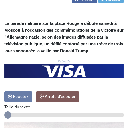
CNH 7.795213
COP
3676.986215
CRC 523.120097
La parade militaire sur la place Rouge a débuté samedi à
CUC 1.155308
Moscou à l'occasion des commémorations de la victoire sur
CUP 30.615654
l'Allemagne nazie, selon des images diffusées par la
CVE 110.229477
télévision publique, un défilé conforté par une trêve de trois
CZK 24.187288
DJF 205.419355
jours annoncée la veille par Donald Trump.
DKK 7.475378
Publicité
DOP 67.276572
DZD 153.581966
EGP 57.556847
ERN 17.329615
ETB 186.190862
FJD 2.553806
Ecoutez
Arrête d'écouter
FKP 0.858651
GBP 0.857925
Taille du texte:
GEL 3.021126
GGP 0.858651
GHS 13.525641