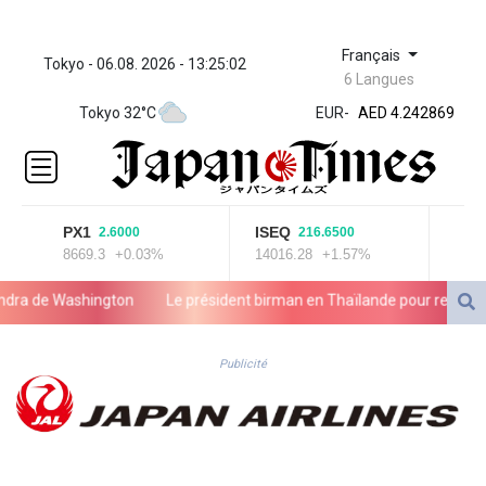
Français
Tokyo - 06.08. 2026 - 13:25:02
ZWL 372.008603
6 Langues
AED 4.242869
Tokyo 32°C
EUR
-
AED 4.242869
AFN 76.
ALL 93.247528
AMD
421.964016
AOA
PX1
ISEQ
OSE
2.6000
216.6500
8669.3
+0.03%
14016.28
+1.57%
2013.
1060.572233
ARS
 de Washington
Le président birman en Thaïlande pour remettre son
1728.626236
AUD 1.637747
AWG 2.082442
Publicité
AZN 1.95442
BAM 1.95517
BBD 2.323451
BDT 142.793982
BHD 0.43505