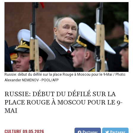
BIF 3442.245991
BMD 1.155308
BND 1.479204
BOB 14.010485
BRL 5.937698
BSD 1.153603
BTN 109.671657
BWP 15.643552
BYN 3.4119
BYR
22644.030618
BZD 2.320142
Russie: début du défilé sur la place Rouge à Moscou pour le 9-Mai / Photo:
Alexander NEMENOV - POOL/AFP
CAD 1.618476
CDF
RUSSIE: DÉBUT DU DÉFILÉ SUR LA
2612.150446
CHF 0.931709
PLACE ROUGE À MOSCOU POUR LE 9-
CLF 0.026743
MAI
CLP
1055.974029
CNY 7.798053
CULTURE
09.05.2026
Partager
Partager