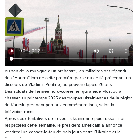
GIP 0.858651
GMD 84.914239
GNF
10132.383874
GTQ 8.799164
GYD 241.32223
HKD 9.061864
HNL 30.919233
HRK 7.533413
HTG 150.826824
Au son de la musique d'un orchestre, les militaires ont répondu
HUF 362.202869
des "Hourra" lors de cette première partie du défilé précédant un
IDR
discours de Vladimir Poutine, au pouvoir depuis 26 ans.
20696.181862
Des soldats de l'armée nord-coréenne, qui a aidé Moscou à
ILS 3.470255
chasser au printemps 2025 des troupes ukrainiennes de la région
IMP 0.858651
de Koursk, prennent part aux commémorations, selon la
INR 109.822567
télévision russe.
IQD
Après deux tentatives de trêves - ukrainienne puis russe - non
1511.219527
respectées cette semaine, le président américain a annoncé
IRR
vendredi un cessez-le-feu de trois jours entre l'Ukraine et la
1588317.004451