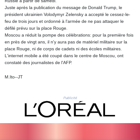
Russie à partir de samedi.
ISK 141.80247
Juste après la publication du message de Donald Trump, le
JEP 0.858651
président ukrainien Volodymyr Zelensky a accepté le cessez-le-
JMD 183.31537
feu de trois jours et ordonné à l'armée de ne pas attaquer le
JOD 0.819133
défilé prévu sur la place Rouge.
JPY 182.194907
Moscou a réduit la pompe des célébrations: pour la première fois
KES 149.462068
en près de vingt ans, il n'y aura pas de matériel militaire sur la
KGS 101.031383
place Rouge, ni de corps de cadets ni des écoles militaires.
KHR
L'internet mobile a été coupé dans le centre de Moscou, ont
4675.351658
constaté des journalistes de l'AFP.
KMF 493.31666
KRW
M.Ito--JT
1638.053175
KWD 0.357244
KYD 0.961394
KZT 541.347885
Publicité
LAK
26077.708924
LBP
103304.008718
LKR 387.05831
LRD 208.222897