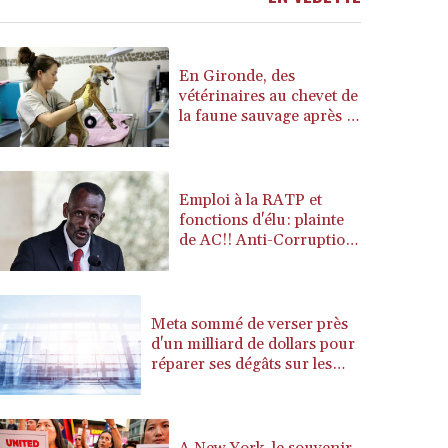
BSD 1.156009
BTN 110.002458
BWP 15.603659
En Gironde, des
BYN 3.442252
vétérinaires au chevet de
la faune sauvage après le
BYR 22660.520413
mégafeu
BZD 2.324924
CAD 1.611493
CDF 2615.791646
Emploi à la RATP et
CHF 0.933942
fonctions d'élu: plainte
CLF 0.026753
de AC!! Anti-Corruption
visant Bally Bagayoko
CLP 1056.362238
CNY 7.801236
CNH 7.796982
Meta sommé de verser près
COP 3648.921861
d'un milliard de dollars pour
CRC 525.515435
réparer ses dégâts sur les
CUC 1.156149
jeunes
CUP 30.637949
CVE 110.647961