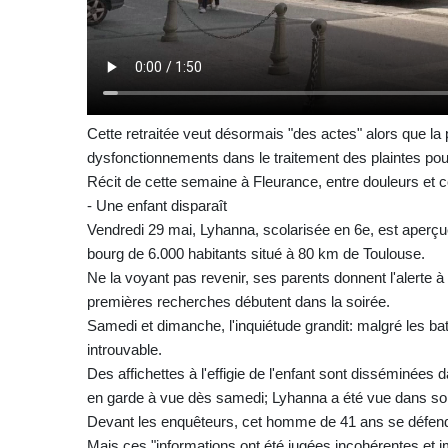
Cette retraitée veut désormais "des actes" alors que la 
dysfonctionnements dans le traitement des plaintes pour
Récit de cette semaine à Fleurance, entre douleurs et c
- Une enfant disparaît
Vendredi 29 mai, Lyhanna, scolarisée en 6e, est aperçu
bourg de 6.000 habitants situé à 80 km de Toulouse.
Ne la voyant pas revenir, ses parents donnent l'alerte 
premières recherches débutent dans la soirée.
Samedi et dimanche, l'inquiétude grandit: malgré les b
introuvable.
Des affichettes à l'effigie de l'enfant sont disséminé
en garde à vue dès samedi; Lyhanna a été vue dans son
Devant les enquêteurs, cet homme de 41 ans se défend, a
Mais ces "informations ont été jugées incohérentes et 