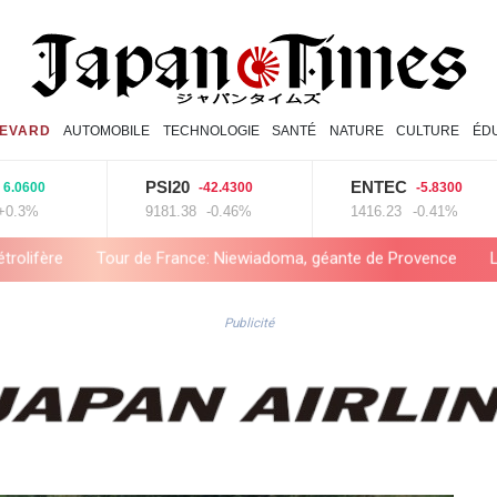
EVARD
AUTOMOBILE
TECHNOLOGIE
SANTÉ
NATURE
CULTURE
ÉD
PSI20
ENTEC
BIOTK
-42.4300
-5.8300
9181.38
-0.46%
1416.23
-0.41%
4392.86
ma, géante de Provence
La Bourse de Paris termine en hausse e
Publicité