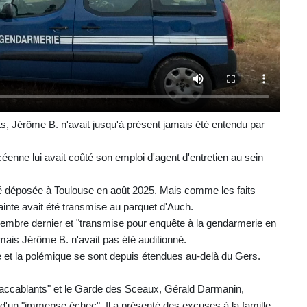
s, Jérôme B. n'avait jusqu'à présent jamais été entendu par
enne lui avait coûté son emploi d'agent d'entretien au sein
été déposée à Toulouse en août 2025. Mais comme les faits
lainte avait été transmise au parquet d'Auch.
écembre dernier et "transmise pour enquête à la gendarmerie en
 mais Jérôme B. n'avait pas été auditionné.
re et la polémique se sont depuis étendues au-delà du Gers.
 "accablants" et le Garde des Sceaux, Gérald Darmanin,
lé d'un "immense échec". Il a présenté des excuses à la famille