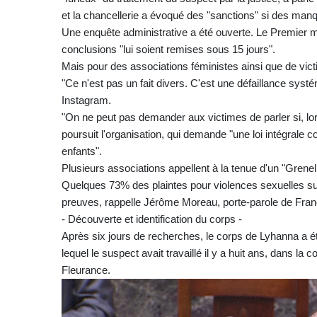
et la chancellerie a évoqué des "sanctions" si des man
Une enquête administrative a été ouverte. Le Premier 
conclusions "lui soient remises sous 15 jours".
Mais pour des associations féministes ainsi que de vic
"Ce n'est pas un fait divers. C'est une défaillance sys
Instagram.
"On ne peut pas demander aux victimes de parler si, lors
poursuit l'organisation, qui demande "une loi intégrale 
enfants".
Plusieurs associations appellent à la tenue d'un "Grene
Quelques 73% des plaintes pour violences sexuelles s
preuves, rappelle Jérôme Moreau, porte-parole de Fran
- Découverte et identification du corps -
Après six jours de recherches, le corps de Lyhanna a été
lequel le suspect avait travaillé il y a huit ans, dans 
Fleurance.