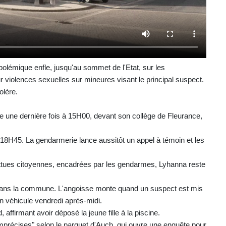
polémique enfle, jusqu'au sommet de l'Etat, sur les
 violences sexuelles sur mineures visant le principal suspect.
olère.
e une dernière fois à 15H00, devant son collège de Fleurance,
à 18H45. La gendarmerie lance aussitôt un appel à témoin et les
attues citoyennes, encadrées par les gendarmes, Lyhanna reste
es dans la commune. L'angoisse monte quand un suspect est mis
 véhicule vendredi après-midi.
ffirmant avoir déposé la jeune fille à la piscine.
imprécises" selon le parquet d'Auch, qui ouvre une enquête pour