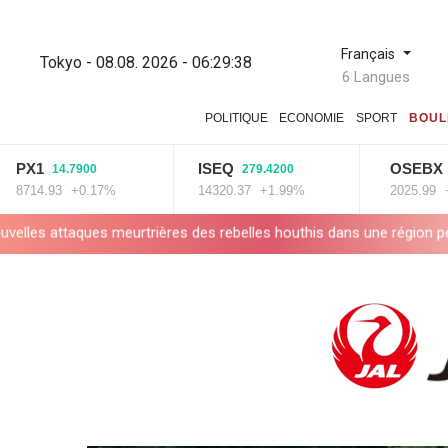
Français
Tokyo - 08.08. 2026 - 06:29:40
6 Langues
POLITIQUE
ECONOMIE
SPORT
BOUL
ISEQ
OSEBX
279.4200
6.0600
17%
14320.37
+1.99%
2025.99
+0.3%
es houthis dans une région pétrolifère
Tour de France: Niewiado