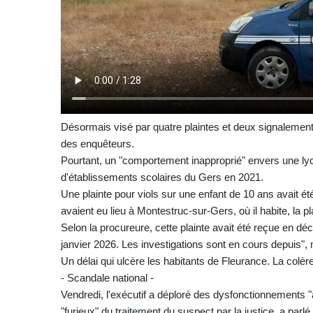
Désormais visé par quatre plaintes et deux signalement
des enquêteurs.
Pourtant, un "comportement inapproprié" envers une lycé
d'établissements scolaires du Gers en 2021.
Une plainte pour viols sur une enfant de 10 ans avait 
avaient eu lieu à Montestruc-sur-Gers, où il habite, la p
Selon la procureure, cette plainte avait été reçue en d
janvier 2026. Les investigations sont en cours depuis",
Un délai qui ulcère les habitants de Fleurance. La colè
- Scandale national -
Vendredi, l'exécutif a déploré des dysfonctionnements
"furieux" du traitement du suspect par la justice, a par