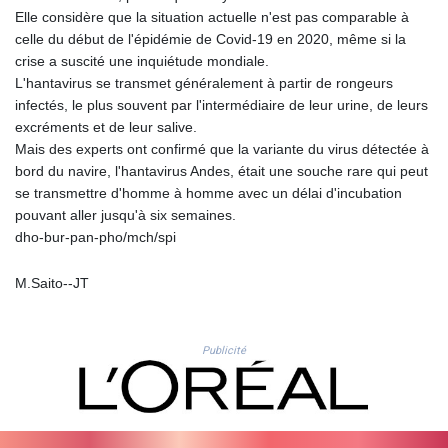
Elle considère que la situation actuelle n'est pas comparable à
LSL 18.925383
celle du début de l'épidémie de Covid-19 en 2020, même si la
LTL 3.411323
crise a suscité une inquiétude mondiale.
LVL 0.698834
L'hantavirus se transmet généralement à partir de rongeurs
LYD 7.342475
infectés, le plus souvent par l'intermédiaire de leur urine, de leurs
MAD 10.751835
excréments et de leur salive.
MDL 20.043627
Mais des experts ont confirmé que la variante du virus détectée à
MGA
bord du navire, l'hantavirus Andes, était une souche rare qui peut
4910.290079
se transmettre d'homme à homme avec un délai d'incubation
MKD 61.505179
pouvant aller jusqu'à six semaines.
MMK
dho-bur-pan-pho/mch/spi
2425.340128
MNT
M.Saito--JT
4157.025473
MOP 9.319937
MRU 46.258492
MUR 54.264829
Publicité
MVR 17.849421
MWK
2000.294776
MXN 19.917441