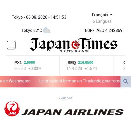
Français
Tokyo - 06.08. 2026 - 14:51:53
ZWL 372.008603
6 Langues
AED 4.242869
Tokyo 32°C
EUR
-
AED 4.242869
AFN 76.
ALL 93.247528
AMD
421.964016
AOA
PX1
ISEQ
OSEB
2.6000
216.6500
8669.3
+0.03%
14016.28
+1.57%
2013.3
1060.572233
ARS
e Washington
Le président birman en Thaïlande pour remettre son p
1728.626236
AUD 1.637747
AWG 2.082442
Publicité
AZN 1.95442
BAM 1.95517
BBD 2.323451
BDT 142.793982
BHD 0.43505