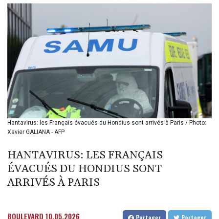
BIF 3442.245991
BMD 1.155308
BND 1.479204
BOB 14.010485
BRL 5.937698
BSD 1.153603
BTN 109.671657
BWP 15.643552
BYN 3.4119
BYR
22644.030618
BZD 2.320142
Hantavirus: les Français évacués du Hondius sont arrivés à Paris / Photo:
Xavier GALIANA - AFP
CAD 1.618476
CDF
HANTAVIRUS: LES FRANÇAIS
2612.150446
CHF 0.931709
ÉVACUÉS DU HONDIUS SONT
CLF 0.026743
ARRIVÉS À PARIS
CLP
1055.974029
CNY 7.798053
BOULEVARD
10.05.2026
Partager
Partager