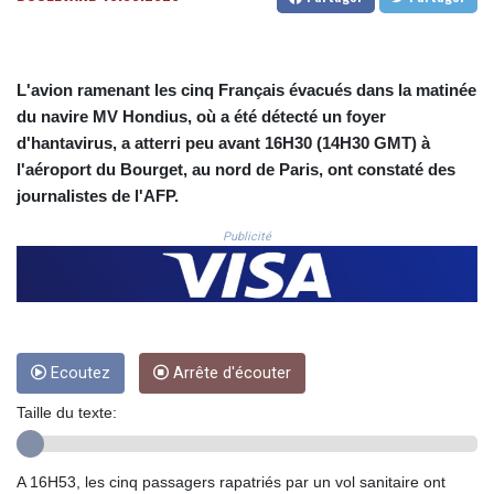
CNH 7.795213
COP
3676.986215
CRC 523.120097
L'avion ramenant les cinq Français évacués dans la matinée
CUC 1.155308
du navire MV Hondius, où a été détecté un foyer
CUP 30.615654
d'hantavirus, a atterri peu avant 16H30 (14H30 GMT) à
CVE 110.229477
l'aéroport du Bourget, au nord de Paris, ont constaté des
CZK 24.187288
DJF 205.419355
journalistes de l'AFP.
DKK 7.475378
Publicité
DOP 67.276572
DZD 153.581966
EGP 57.556847
ERN 17.329615
ETB 186.190862
FJD 2.553806
Ecoutez
Arrête d'écouter
FKP 0.858651
GBP 0.857925
Taille du texte:
GEL 3.021126
GGP 0.858651
A 16H53, les cinq passagers rapatriés par un vol sanitaire ont
GHS 13.525641