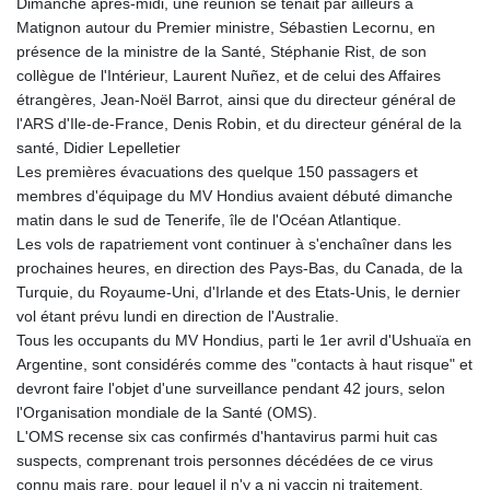
Dimanche après-midi, une réunion se tenait par ailleurs à
ISK 141.80247
Matignon autour du Premier ministre, Sébastien Lecornu, en
JEP 0.858651
présence de la ministre de la Santé, Stéphanie Rist, de son
JMD 183.31537
collègue de l'Intérieur, Laurent Nuñez, et de celui des Affaires
JOD 0.819133
étrangères, Jean-Noël Barrot, ainsi que du directeur général de
JPY 182.194907
l'ARS d'Ile-de-France, Denis Robin, et du directeur général de la
KES 149.462068
santé, Didier Lepelletier
KGS 101.031383
Les premières évacuations des quelque 150 passagers et
KHR
membres d'équipage du MV Hondius avaient débuté dimanche
4675.351658
matin dans le sud de Tenerife, île de l'Océan Atlantique.
KMF 493.31666
Les vols de rapatriement vont continuer à s'enchaîner dans les
KRW
prochaines heures, en direction des Pays-Bas, du Canada, de la
1638.053175
Turquie, du Royaume-Uni, d'Irlande et des Etats-Unis, le dernier
KWD 0.357244
vol étant prévu lundi en direction de l'Australie.
KYD 0.961394
Tous les occupants du MV Hondius, parti le 1er avril d'Ushuaïa en
KZT 541.347885
Argentine, sont considérés comme des "contacts à haut risque" et
LAK
devront faire l'objet d'une surveillance pendant 42 jours, selon
26077.708924
l'Organisation mondiale de la Santé (OMS).
LBP
L'OMS recense six cas confirmés d'hantavirus parmi huit cas
103304.008718
suspects, comprenant trois personnes décédées de ce virus
LKR 387.05831
connu mais rare, pour lequel il n'y a ni vaccin ni traitement.
LRD 208.222897