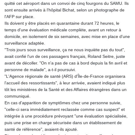
quitté cet aéroport dans un convoi de cinq fourgons du SAMU. Ils
GIP 0.858651
sont ensuite arrivés à l'hôpital Bichat, selon un photographe de
GMD 84.914239
l'AFP sur place.
GNF
Ils doivent y être placés en quarantaine durant 72 heures, le
10132.383874
temps d'une évaluation médicale complète, avant un retour à
GTQ 8.799164
domicile, en isolement de six semaines, avec mise en place d'une
GYD 241.32223
surveillance adaptée.
HKD 9.061864
"Trois jours sous surveillance, ça ne nous inquiète pas du tout",
HNL 30.919233
avait confié l'un de ces passagers français, Roland Seitre, juste
HRK 7.533413
avant de décoller. "On n'a pas de cas à bord depuis la fin avril et
HTG 150.826824
personne de malade", a-t-il poursuivi.
HUF 362.202869
"L'Agence régionale de santé (ARS) d'Île-de-France organisera
IDR
l'accueil des ressortissants", à leur arrivée, avaient indiqué plus
20696.181862
tôt les ministères de la Santé et des Affaires étrangères dans un
ILS 3.470255
communiqué.
IMP 0.858651
En cas d'apparition de symptômes chez une personne suivie,
INR 109.822567
"celle-ci sera immédiatement reclassée comme cas suspect" et
IQD
intégrée à une procédure prévoyant "une évaluation spécialisée,
1511.219527
puis une prise en charge sécurisée dans un établissement de
IRR
santé de référence", avaient-ils ajouté.
1588317.004451