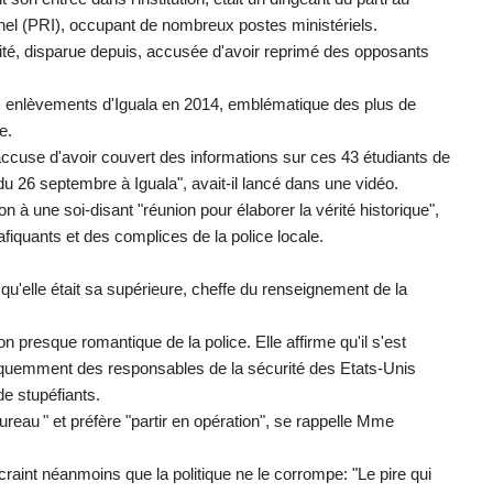
onnel (PRI), occupant de nombreux postes ministériels.
urité, disparue depuis, accusée d'avoir reprimé des opposants
es enlèvements d'Iguala en 2014, emblématique des plus de
e.
ccuse d'avoir couvert des informations sur ces 43 étudiants de
 du 26 septembre à Iguala", avait-il lancé dans une vidéo.
tion à une soi-disant "réunion pour élaborer la vérité historique",
afiquants et des complices de la police locale.
'elle était sa supérieure, cheffe du renseignement de la
 presque romantique de la police. Elle affirme qu'il s'est
équemment des responsables de la sécurité des Etats-Unis
de stupéfiants.
 bureau " et préfère "partir en opération", se rappelle Mme
 craint néanmoins que la politique ne le corrompe: "Le pire qui