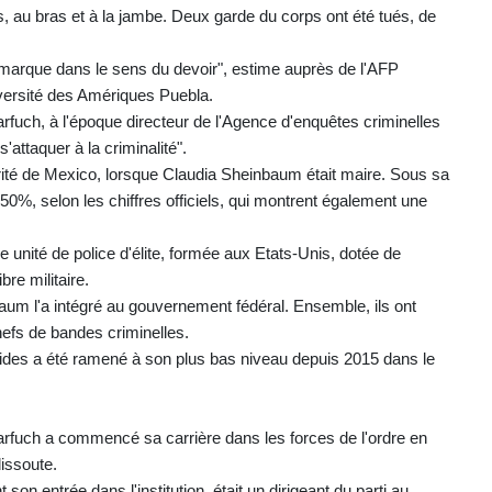
lles, au bras et à la jambe. Deux garde du corps ont été tués, de
marque dans le sens du devoir", estime auprès de l'AFP
iversité des Amériques Puebla.
rfuch, à l'époque directeur de l'Agence d'enquêtes criminelles
'attaquer à la criminalité".
ité de Mexico, lorsque Claudia Sheinbaum était maire. Sous sa
 50%, selon les chiffres officiels, qui montrent également une
e unité de police d'élite, formée aux Etats-Unis, dotée de
bre militaire.
aum l'a intégré au gouvernement fédéral. Ensemble, ils ont
chefs de bandes criminelles.
ides a été ramené à son plus bas niveau depuis 2015 dans le
 Harfuch a commencé sa carrière dans les forces de l'ordre en
dissoute.
n entrée dans l'institution, était un dirigeant du parti au