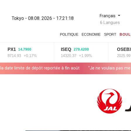
Français
Tokyo - 08.08. 2026 - 17:21:19
6 Langues
POLITIQUE
ECONOMIE
SPORT
BOUL
X1
ISEQ
OSEBX
14.7900
279.4200
6.06
14.93
+0.17%
14320.37
+1.99%
2025.99
+0.3
épôt reportée à fin août
"Je ne voulais pas me voir dans les mir