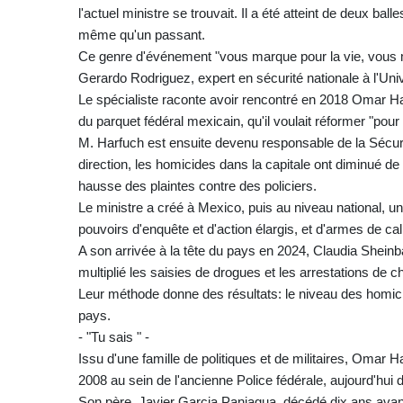
l'actuel ministre se trouvait. Il a été atteint de deux ba
même qu'un passant.
Ce genre d'événement "vous marque pour la vie, vous 
Gerardo Rodriguez, expert en sécurité nationale à l'Un
Le spécialiste raconte avoir rencontré en 2018 Omar Ha
du parquet fédéral mexicain, qu'il voulait réformer "pour s
M. Harfuch est ensuite devenu responsable de la Sécur
direction, les homicides dans la capitale ont diminué de
hausse des plaintes contre des policiers.
Le ministre a créé à Mexico, puis au niveau national, un
pouvoirs d'enquête et d'action élargis, et d'armes de cali
A son arrivée à la tête du pays en 2024, Claudia Sheinb
multiplié les saisies de drogues et les arrestations de 
Leur méthode donne des résultats: le niveau des homic
pays.
- "Tu sais " -
Issu d'une famille de politiques et de militaires, Omar
2008 au sein de l'ancienne Police fédérale, aujourd'hui 
Son père, Javier Garcia Paniagua, décédé dix ans avant so