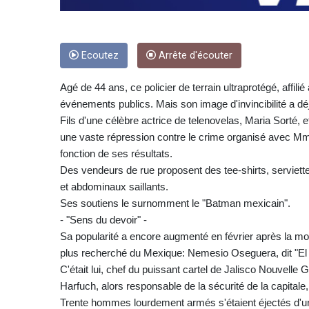
Ecoutez
Arrête d'écouter
Agé de 44 ans, ce policier de terrain ultraprotégé, affil
événements publics. Mais son image d'invincibilité a d
Fils d'une célèbre actrice de telenovelas, Maria Sorté, e
une vaste répression contre le crime organisé avec Mme
fonction de ses résultats.
Des vendeurs de rue proposent des tee-shirts, serviettes
et abdominaux saillants.
Ses soutiens le surnomment le "Batman mexicain".
- "Sens du devoir" -
Sa popularité a encore augmenté en février après la mort
plus recherché du Mexique: Nemesio Oseguera, dit "E
C'était lui, chef du puissant cartel de Jalisco Nouvelle 
Harfuch, alors responsable de la sécurité de la capitale
Trente hommes lourdement armés s'étaient éjectés d'une