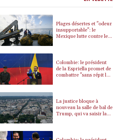
BRL 5.876989
BSD 1.155995
BTN 110.001186
Plages désertes et "odeur
BWP 15.603479
insupportable": le
BYN 3.442212
Mexique lutte contre les
sargasses
BYR 22660.258427
BZD 2.324897
CAD 1.613446
Colombie: le président
CDF 2615.761404
de la Espriella promet de
CHF 0.934181
combattre "sans répit le
CLF 0.026749
narcoterrorisme"
CLP 1056.199727
CNY 7.801146
La justice bloque à
CNH 7.796152
nouveau la salle de bal de
COP 3650.105178
Trump, qui va saisir la
CRC 525.509359
Cour suprême
CUC 1.156136
CUP 30.637594