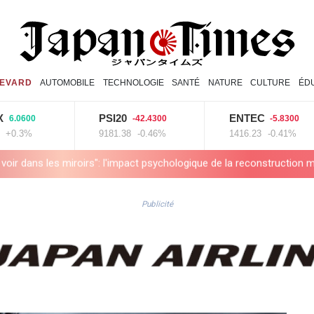
EVARD
AUTOMOBILE
TECHNOLOGIE
SANTÉ
NATURE
CULTURE
ÉD
PSI20
ENTEC
00
-42.4300
-5.8300
%
9181.38
-0.46%
1416.23
-0.41%
oirs": l'impact psychologique de la reconstruction mammaire
Amaz
Publicité