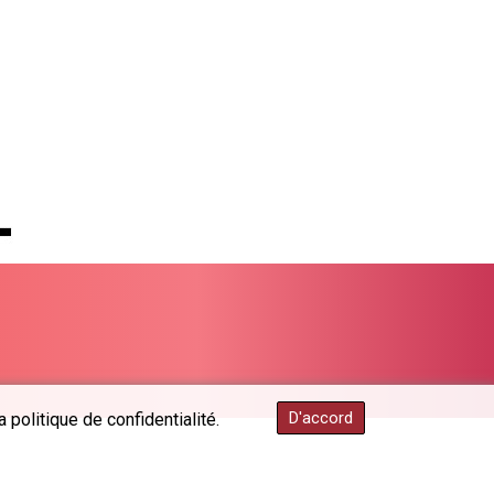
PGK 5.112721
PHP 70.183258
PKR 321.178758
PLN 4.299905
PYG 6873.802279
QAR 4.213541
RON 5.244583
RSD 117.953626
RUB 94.679224
RWF 1693.738704
SAR 4.370455
SBD 9.325039
SCR 16.735107
SDG 694.263698
SEK 10.961095
SGD 1.477777
D'accord
 politique de confidentialité.
SLE 28.445176
SOS 694.263682
SRD 43.778814