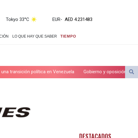
ZWL 371.010688
AED 4.231483
AED 4.231483
Tokyo 33°C
EUR
-
AFN 75.467656
ALL 93.271336
CIÓN
LO QUE HAY QUE SABER
TIEMPO
AMD 422.196577
AOA 1057.72755
ARS 1728.022837
AUD 1.6396
AWG 2.073975
 política en Venezuela
Gobierno y oposición inician diálogo con 
AZN 1.938486
BAM 1.956247
BBD 2.325032
BDT 142.892687
BHD 0.4353
BIF 3450.039479
BMD 1.152209
BND 1.480174
DESTACADOS
BOB 13.962133