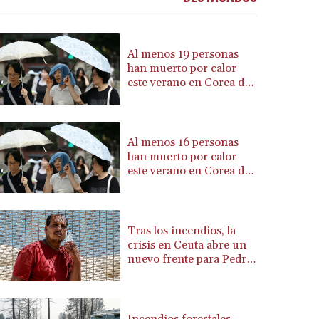
BRL 5.888365
BSD 1.154364
BTN 109.858653
Al menos 19 personas
BWP 15.612571
han muerto por calor
este verano en Corea del
BYN 3.417782
Sur
BYR 22583.287906
BZD 2.321631
CAD 1.616319
Al menos 16 personas
CDF 2603.991686
han muerto por calor
CHF 0.936072
este verano en Corea del
Sur
CLF 0.026726
CLP 1055.284416
CNY 7.776313
Tras los incendios, la
CNH 7.773295
crisis en Ceuta abre un
COP 3641.393866
nuevo frente para Pedro
CRC 525.120121
Sánchez
CUC 1.152209
CUP 30.533527