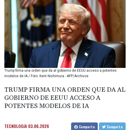
BIF 3442.245991
BMD 1.155308
BND 1.479204
BOB 14.010485
BRL 5.937698
BSD 1.153603
BTN 109.671657
BWP 15.643552
BYN 3.4119
BYR
22644.030618
Trump firma una orden que da al gobierno de EEUU acceso a potentes
BZD 2.320142
modelos de IA / Foto: Kent Nishimura - AFP/Archivos
CAD 1.618476
CDF
TRUMP FIRMA UNA ORDEN QUE DA AL
2612.150446
GOBIERNO DE EEUU ACCESO A
CHF 0.931709
CLF 0.026743
POTENTES MODELOS DE IA
CLP
1055.974029
CNY 7.798053
TECNOLOGíA
03.06.2026
Comparta
Comparta
CNH 7.795213