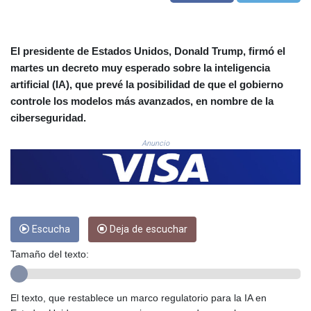
COP
3676.986215
CRC 523.120097
El presidente de Estados Unidos, Donald Trump, firmó el
CUC 1.155308
martes un decreto muy esperado sobre la inteligencia
CUP 30.615654
artificial (IA), que prevé la posibilidad de que el gobierno
CVE 110.229477
controle los modelos más avanzados, en nombre de la
CZK 24.187288
ciberseguridad.
DJF 205.419355
DKK 7.475378
Anuncio
DOP 67.276572
DZD 153.581966
EGP 57.556847
ERN 17.329615
ETB 186.190862
FJD 2.553806
Escucha
Deja de escuchar
FKP 0.858651
Tamaño del texto:
GBP 0.857925
GEL 3.021126
GGP 0.858651
El texto, que restablece un marco regulatorio para la IA en
GHS 13.525641