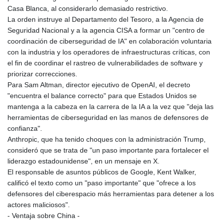
ISK 141.80247
Casa Blanca, al considerarlo demasiado restrictivo.
JEP 0.858651
La orden instruye al Departamento del Tesoro, a la Agencia de
JMD 183.31537
Seguridad Nacional y a la agencia CISA a formar un "centro de
JOD 0.819133
coordinación de ciberseguridad de IA" en colaboración voluntaria
JPY 182.194907
con la industria y los operadores de infraestructuras críticas, con
KES 149.462068
el fin de coordinar el rastreo de vulnerabilidades de software y
KGS 101.031383
priorizar correcciones.
KHR
Para Sam Altman, director ejecutivo de OpenAI, el decreto
4675.351658
"encuentra el balance correcto" para que Estados Unidos se
KMF 493.31666
mantenga a la cabeza en la carrera de la IA a la vez que "deja las
KRW
herramientas de ciberseguridad en las manos de defensores de
1638.053175
confianza".
KWD 0.357244
Anthropic, que ha tenido choques con la administración Trump,
KYD 0.961394
consideró que se trata de "un paso importante para fortalecer el
KZT 541.347885
liderazgo estadounidense", en un mensaje en X.
LAK
El responsable de asuntos públicos de Google, Kent Walker,
26077.708924
calificó el texto como un "paso importante" que "ofrece a los
LBP
defensores del ciberespacio más herramientas para detener a los
103304.008718
actores maliciosos".
LKR 387.05831
- Ventaja sobre China -
LRD 208.222897