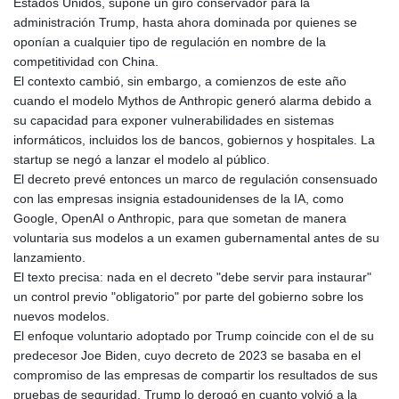
Estados Unidos, supone un giro conservador para la
GIP 0.858651
administración Trump, hasta ahora dominada por quienes se
GMD 84.914239
oponían a cualquier tipo de regulación en nombre de la
GNF
competitividad con China.
10132.383874
El contexto cambió, sin embargo, a comienzos de este año
GTQ 8.799164
cuando el modelo Mythos de Anthropic generó alarma debido a
GYD 241.32223
su capacidad para exponer vulnerabilidades en sistemas
HKD 9.061864
informáticos, incluidos los de bancos, gobiernos y hospitales. La
HNL 30.919233
startup se negó a lanzar el modelo al público.
HRK 7.533413
El decreto prevé entonces un marco de regulación consensuado
HTG 150.826824
con las empresas insignia estadounidenses de la IA, como
HUF 362.202869
Google, OpenAI o Anthropic, para que sometan de manera
IDR
voluntaria sus modelos a un examen gubernamental antes de su
20696.181862
lanzamiento.
ILS 3.470255
El texto precisa: nada en el decreto "debe servir para instaurar"
IMP 0.858651
un control previo "obligatorio" por parte del gobierno sobre los
INR 109.822567
nuevos modelos.
IQD
El enfoque voluntario adoptado por Trump coincide con el de su
1511.219527
predecesor Joe Biden, cuyo decreto de 2023 se basaba en el
IRR
compromiso de las empresas de compartir los resultados de sus
1588317.004451
pruebas de seguridad. Trump lo derogó en cuanto volvió a la