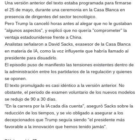
Una versión anterior del texto estaba programada para firmarse
LSL 18.925383
el 25 de mayo, durante una ceremonia en la Casa Blanca en
LTL 3.411323
presencia de dirigentes del sector tecnológico.
LVL 0.698834
Pero Trump la canceló horas antes al alegar que no le gustaban
LYD 7.342475
"algunos aspectos", y explicó que no quería "comprometer" la
MAD 10.751835
ventaja estadounidense frente a China.
MDL 20.043627
Analistas señalaron a David Sacks, exasesor de la Casa Blanca
MGA
en materia de IA, como la voz influyente que habría llamado al
4910.290079
presidente para disuadirlo.
MKD 61.505179
El episodio puso de manifiesto las tensiones existentes dentro de
MMK
la administración entre los partidarios de la regulación y quienes
2425.340128
se oponen.
MNT
El texto promulgado es casi idéntico a la versión anterior. No
4157.025473
obstante, el periodo de examen voluntario de los nuevos modelos
MOP 9.319937
se redujo de 90 a 30 días.
MRU 46.258492
"En la carrera por la IA cada día cuenta", aseguró Sacks sobre la
MUR 54.264829
reducción de los tiempos, y se vio obligado a asegurar a los
MVR 17.849421
decepcionados que Trump seguía siendo "el presidente más
MWK
favorable a la innovación que hemos tenido jamás".
2000.294776
MXN 19.917441