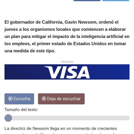
3677.241005
CRC 523.781299
CUC 1.155642
El gobernador de California, Gavin Newsom, ordenó el
CUP 30.624511
jueves a los organismos locales que comiencen a elaborar
CVE 110.59024
un plan para mitigar el impacto de la inteligencia artificial en
CZK 24.186025
los empleos, el primer estado de Estados Unidos en tomar
DJF 205.38031
una medida de este tipo.
DKK 7.475767
DOP 67.315816
Anuncio
DZD 153.48698
EGP 57.552815
ERN 17.334629
ETB 186.42297
FJD 2.553387
FKP 0.8589
Escucha
Deja de escuchar
GBP 0.857966
Tamaño del texto:
GEL 3.016319
GGP 0.8589
GHS 13.549949
La directriz de Newsom llega en un momento de crecientes
GIP 0.8589