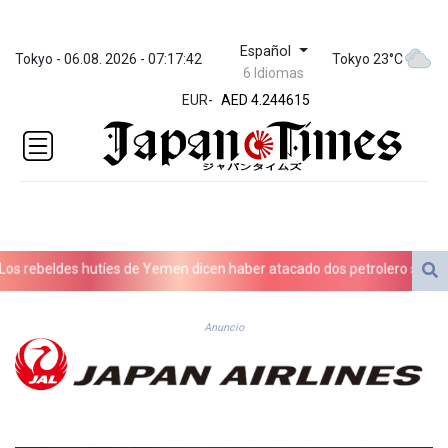
Español
ZWL 372.116224
Tokyo - 06.08. 2026 - 07:17:42
Tokyo 23°C
6 Idiomas
AED 4.244615
EUR
-
AED 4.244615
AFN 76.271918
ALL 93.366197
AMD
423.127183
AOA
1059.724062
ARS
rebeldes hutíes de Yemen dicen haber atacado dos petrolero sauditas
1729.175777
AUD 1.636562
AWG 2.083045
Anuncio
AZN 1.957641
BAM 1.957599
BBD 2.326338
BDT 142.971375
BHD 0.43579