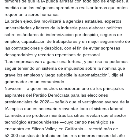
temores de que la IA pueda arrasar con todo tipo de empleos, a
GMD 84.931373
medida que las máquinas aprenden a realizar tareas que antes
GNF
requerían a seres humanos.
10149.421488
La orden ejecutiva movilizará a agencias estatales, expertos,
GTQ 8.810096
universidades y líderes de la industria para elaborar políticas
GYD 241.612608
sobre estándares de indemnización por despido, seguros de
HKD 9.064618
empleo, capacitación de trabajadores y un mejor seguimiento de
HNL 30.958447
las contrataciones y despidos, con el fin de evitar sorpresas
HRK 7.535247
desagradables y recortes repentinos de personal.
HTG 151.01877
"Las empresas van a ganar una fortuna, y por eso no podemos
HUF 361.674896
seguir teniendo un sistema de impuestos sobre la nómina que
IDR
grave los empleos y luego subsidie la automatización", dijo el
20654.036712
gobernador en un comunicado.
ILS 3.47126
Newsom —a quien muchos consideran uno de los principales
IMP 0.8589
aspirantes del Partido Demócrata para las elecciones
INR 109.880802
presidenciales de 2028— señaló que el vertiginoso avance de la
IQD
IA implica que es necesario reinventar todo el sistema laboral.
1513.090368
La medida se produce mientras las cifras revelan que el sector
IRR
tecnológico estadounidense —cuyo centro neurálgico se
1588776.499747
encuentra en Silicon Valley, en California— recortó más de
ISK 141.785837
52.000 puestos de trabajo en los tres primeros meses del año,