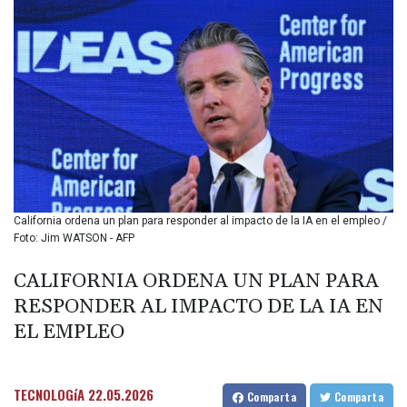
BIF 3458.258419
BMD 1.155642
BND 1.481061
BOB 14.027586
BRL 5.93827
BSD 1.155061
BTN 109.807426
BWP 15.663325
BYN 3.416139
BYR
22650.58146
California ordena un plan para responder al impacto de la IA en el empleo /
BZD 2.322984
Foto: Jim WATSON - AFP
CAD 1.618806
CDF
CALIFORNIA ORDENA UN PLAN PARA
2612.906548
RESPONDER AL IMPACTO DE LA IA EN
CHF 0.932447
CLF 0.026736
EL EMPLEO
CLP 1055.7021
CNY 7.800486
CNH 7.79785
TECNOLOGíA
22.05.2026
Comparta
Comparta
COP