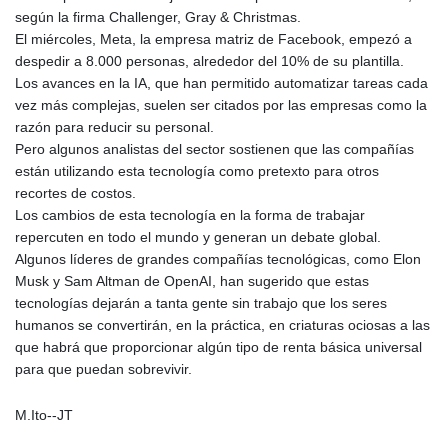
JEP 0.8589
según la firma Challenger, Gray & Christmas.
JMD 183.548662
El miércoles, Meta, la empresa matriz de Facebook, empezó a
JOD 0.819314
despedir a 8.000 personas, alrededor del 10% de su plantilla.
JPY 182.194461
Los avances en la IA, que han permitido automatizar tareas cada
KES 149.505174
vez más complejas, suelen ser citados por las empresas como la
KGS 101.061253
razón para reducir su personal.
KHR
Pero algunos analistas del sector sostienen que las compañías
4681.281342
están utilizando esta tecnología como pretexto para otros
KMF 494.614915
recortes de costos.
KRW
Los cambios de esta tecnología en la forma de trabajar
1642.617952
repercuten en todo el mundo y generan un debate global.
KWD 0.357348
Algunos líderes de grandes compañías tecnológicas, como Elon
KYD 0.96258
Musk y Sam Altman de OpenAI, han sugerido que estas
KZT 542.015709
tecnologías dejarán a tanta gente sin trabajo que los seres
LAK
humanos se convertirán, en la práctica, en criaturas ociosas a las
26109.426943
que habrá que proporcionar algún tipo de renta básica universal
LBP
para que puedan sobrevivir.
103430.10369
LKR 387.596159
M.Ito--JT
LRD 208.480669
LSL 18.948812