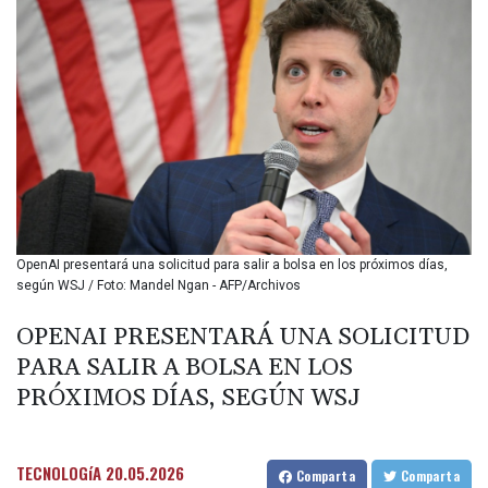
BMD 1.154855
BND 1.478624
BOB 14.004993
BRL 5.916207
BSD 1.153151
BTN 109.628664
BWP 15.63742
BYN 3.410563
BYR
22635.15384
BZD 2.319233
OpenAI presentará una solicitud para salir a bolsa en los próximos días,
CAD 1.618125
según WSJ / Foto: Mandel Ngan - AFP/Archivos
CDF
2611.126427
OPENAI PRESENTARÁ UNA SOLICITUD
CHF 0.932311
PARA SALIR A BOLSA EN LOS
CLF 0.026733
CLP
PRÓXIMOS DÍAS, SEGÚN WSJ
1055.559908
CNY 7.795147
CNH 7.793913
TECNOLOGíA
20.05.2026
Comparta
Comparta
COP