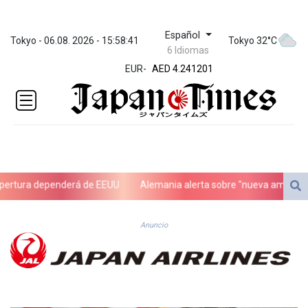
Español
ZWL 371.86277
Tokyo - 06.08. 2026 - 15:58:41
Tokyo 32°C
6 Idiomas
AED 4.241201
EUR
-
AED 4.241201
AFN 76.219915
ALL 93.210974
AMD 421.7986
AOA
1060.156793
ARS
1727.958172
rtura dependerá de EEUU
Alemania alerta sobre "nueva amenaza" tr
AUD 1.63908
AWG 2.081626
AZN 1.959559
Anuncio
BAM 1.954403
BBD 2.32254
BDT 142.738005
BHD 0.43488
BIF 3440.896583