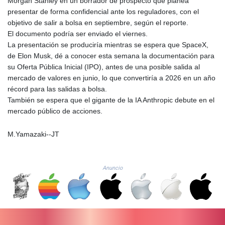
Morgan Stanley en un borrador de prospecto que planea
GMD 84.878181
presentar de forma confidencial ante los reguladores, con el
GNF
objetivo de salir a bolsa en septiembre, según el reporte.
10128.411837
El documento podría ser enviado el viernes.
GTQ 8.795715
La presentación se produciría mientras se espera que SpaceX,
GYD 241.227629
de Elon Musk, dé a conocer esta semana la documentación para
HKD 9.058306
su Oferta Pública Inicial (IPO), antes de una posible salida al
HNL 30.907112
mercado de valores en junio, lo que convertiría a 2026 en un año
HRK 7.534038
récord para las salidas a bolsa.
HTG 150.767698
También se espera que el gigante de la IA Anthropic debute en el
HUF 362.223087
mercado público de acciones.
IDR
20682.294394
M.Yamazaki--JT
ILS 3.477385
IMP 0.857848
INR 109.932764
Anuncio
IQD
1510.627108
IRR
1587694.361999
ISK 141.792902