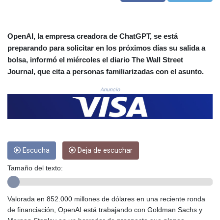
3675.544784
CRC 522.915026
CUC 1.154855
OpenAI, la empresa creadora de ChatGPT, se está
CUP 30.603652
preparando para solicitar en los próximos días su salida a
CVE 110.186265
bolsa, informó el miércoles el diario The Wall Street
CZK 24.201154
Journal, que cita a personas familiarizadas con el asunto.
DJF 205.338828
DKK 7.47541
Anuncio
DOP 67.250199
DZD 153.530983
EGP 57.54318
ERN 17.322822
ETB 186.117873
FJD 2.553963
Escucha
Deja de escuchar
FKP 0.857848
Tamaño del texto:
GBP 0.857774
GEL 3.019946
GGP 0.857848
Valorada en 852.000 millones de dólares en una reciente ronda
GHS 13.520339
de financiación, OpenAI está trabajando con Goldman Sachs y
GIP 0.857848